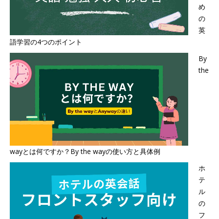
め
の
英
語学習の4つのポイント
By
the
wayとは何ですか？By the wayの使い方と具体例
ホ
テ
ル
の
フ