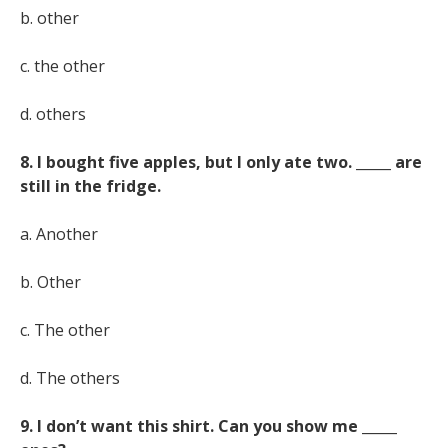
b. other
c. the other
d. others
8. I bought five apples, but I only ate two. _____ are
still in the fridge.
a. Another
b. Other
c. The other
d. The others
9. I don’t want this shirt. Can you show me _____