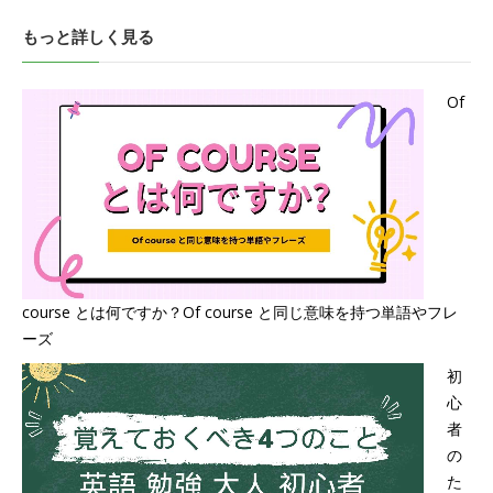
もっと詳しく見る
Of
course とは何ですか？Of course と同じ意味を持つ単語やフレ
ーズ
初
心
者
の
た