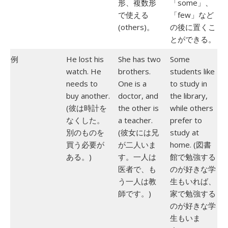
形、複数形
「some」、
で使える
「few」など
(others)。
の後に置くこ
とができる。
例
He lost his
She has two
Some
watch. He
brothers.
students like
needs to
One is a
to study in
buy another.
doctor, and
the library,
(彼は時計を
the other is
while others
なくした。
a teacher.
prefer to
別のものを
(彼女には兄
study at
買う必要が
が二人いま
home. (図書
ある。)
す。一人は
館で勉強する
医者で、も
のが好きな学
う一人は教
生もいれば、
師です。)
家で勉強する
のが好きな学
生もいま