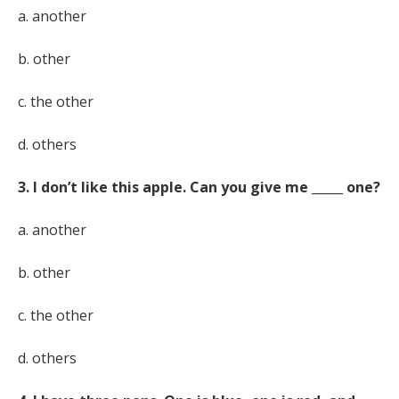
a. another
b. other
c. the other
d. others
3. I don’t like this apple. Can you give me _____ one?
a. another
b. other
c. the other
d. others