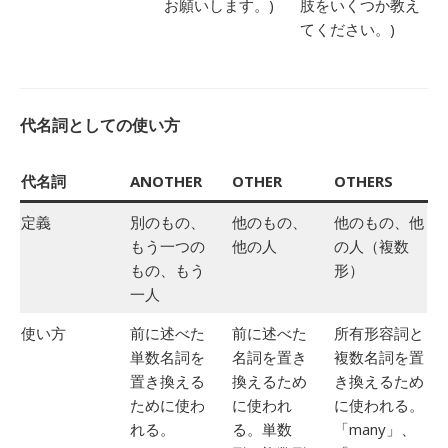
お願いします。)
肢をいくつか教え
てください。)
代名詞としての使い方
代名詞
ANOTHER
OTHER
OTHERS
定義
別のもの、
他のもの、
他のもの、他
もう一つの
他の人
の人（複数
もの、もう
形）
一人
使い方
前に述べた
前に述べた
所有形容詞と
単数名詞を
名詞を置き
複数名詞を置
置き換える
換えるため
き換えるため
ために使わ
に使われ
に使われる。
れる。
る。単数
「many」、