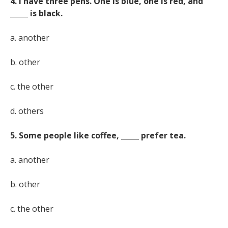
4. I have three pens. One is blue, one is red, and
_____ is black.
a. another
b. other
c. the other
d. others
5. Some people like coffee, _____ prefer tea.
a. another
b. other
c. the other