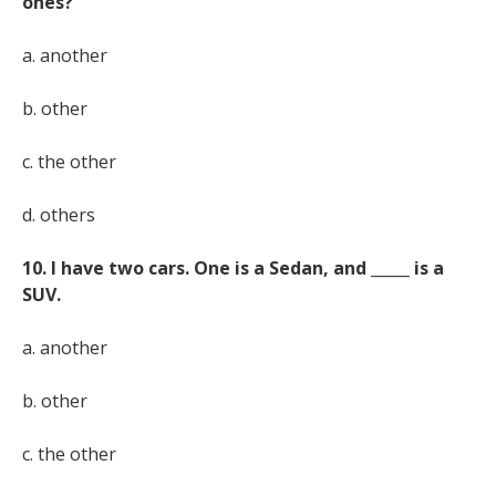
ones?
a. another
b. other
c. the other
d. others
10. I have two cars. One is a Sedan, and _____ is a
SUV.
a. another
b. other
c. the other