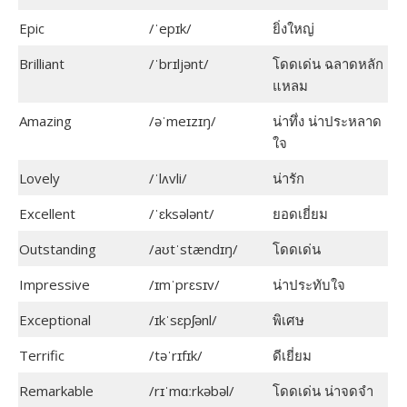
Epic
/ˈepɪk/
ยิ่งใหญ่
Brilliant
/ˈbrɪljənt/
โดดเด่น ฉลาดหลัก
แหลม
Amazing
/əˈmeɪzɪŋ/
น่าทึ่ง น่าประหลาด
ใจ
Lovely
/ˈlʌvli/
น่ารัก
Excellent
/ˈɛksələnt/
ยอดเยี่ยม
Outstanding
/aʊtˈstændɪŋ/
โดดเด่น
Impressive
/ɪmˈprɛsɪv/
น่าประทับใจ
Exceptional
/ɪkˈsɛpʃənl/
พิเศษ
Terrific
/təˈrɪfɪk/
ดีเยี่ยม
Remarkable
/rɪˈmɑːrkəbəl/
โดดเด่น น่าจดจำ