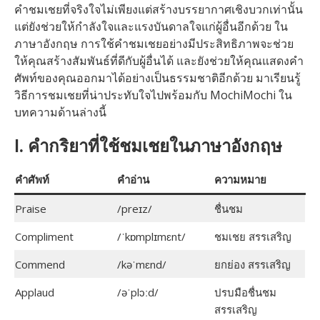
คำชมเชยที่จริงใจไม่เพียงแต่สร้างบรรยากาศเชิงบวกเท่านั้น
แต่ยังช่วยให้กำลังใจและแรงบันดาลใจแก่ผู้อื่นอีกด้วย ใน
ภาษาอังกฤษ การใช้คำชมเชยอย่างมีประสิทธิภาพจะช่วย
ให้คุณสร้างสัมพันธ์ที่ดีกับผู้อื่นได้ และยังช่วยให้คุณแสดงคำ
ศัพท์ของคุณออกมาได้อย่างเป็นธรรมชาติอีกด้วย มาเรียนรู้
วิธีการชมเชยที่น่าประทับใจไปพร้อมกับ MochiMochi ใน
บทความด้านล่างนี้
I. คำกริยาที่ใช้ชมเชยในภาษาอังกฤษ
คำศัพท์
คำอ่าน
ความหมาย
Praise
/preɪz/
ชื่นชม
Compliment
/ˈkɒmplɪmɛnt/
ชมเชย สรรเสริญ
Commend
/kəˈmɛnd/
ยกย่อง สรรเสริญ
Applaud
/əˈplɔːd/
ปรบมือชื่นชม
สรรเสริญ