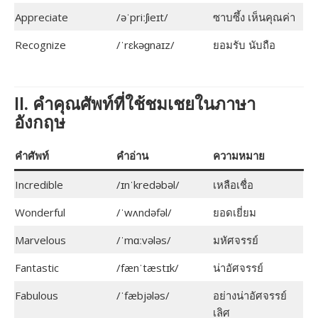
Appreciate
/əˈpriːʃieɪt/
ซาบซึ้ง เห็นคุณค่า
Recognize
/ˈrɛkəɡnaɪz/
ยอมรับ นับถือ
II. คำคุณศัพท์ที่ใช้ชมเชยในภาษา
อังกฤษ
คำศัพท์
คำอ่าน
ความหมาย
Incredible
/ɪnˈkredəbəl/
เหลือเชื่อ
Wonderful
/ˈwʌndəfəl/
ยอดเยี่ยม
Marvelous
/ˈmɑːvələs/
มหัศจรรย์
Fantastic
/fænˈtæstɪk/
น่าอัศจรรย์
Fabulous
/ˈfæbjələs/
อย่างน่าอัศจรรย์
เลิศ