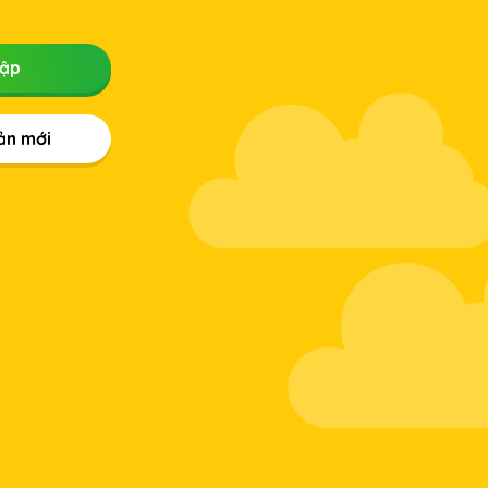
hập
ản mới