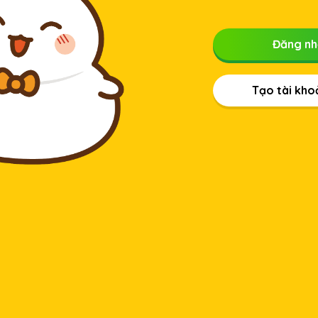
Đăng n
Tạo tài kho