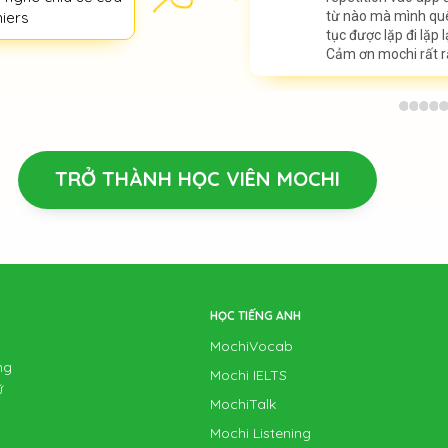
iers
từ nào mà mình quê
tục được lặp đi lặp 
Cảm ơn mochi rất r
@haelu_kawaii
Lộ trình cá nhân siêu c
TRỞ THÀNH HỌC VIÊN MOCHI
không cần có thêm pl
học theo những gì Moc
@nupakachi
HỌC TIẾNG ANH
Cảm ơn đội ngũ Moch
ý kiến và cải thiện s
MochiVocab
mình dùng app rất mư
ng
Mochi IELTS
ữ
MochiTalk
Mochi Listening