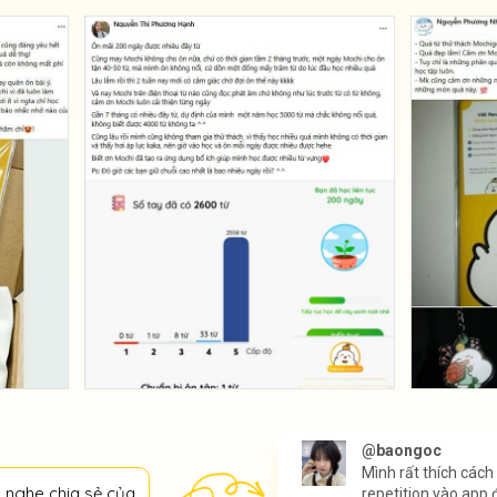
@baongoc
Mình rất thích các
 nghe chia sẻ của
repetition vào app 