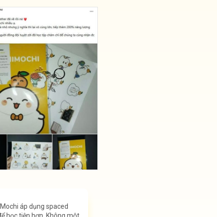
h Mochi áp dụng spaced
để học tiện hơn. Không một