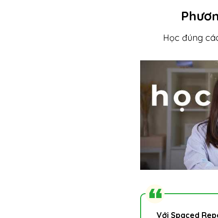
Phươn
Học đúng cách
Với Spaced Repe