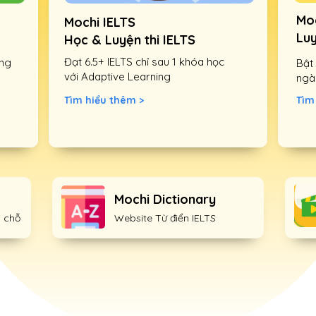
Mo
Mochi IELTS
Luy
Học & Luyện thi IELTS
Đạt 6.5+ IELTS chỉ sau 1 khóa học
áng
Bật 
với Adaptive Learning
ngà
Tìm
Tìm hiểu thêm >
Mochi Dictionary
i chỗ
Website Từ điển IELTS