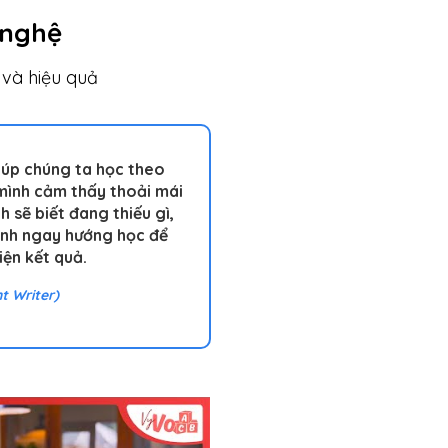
 nghệ
 và hiệu quả
iúp chúng ta học theo
mình cảm thấy thoải mái
h sẽ biết đang thiếu gì,
hỉnh ngay hướng học để
iện kết quả.
t Writer)