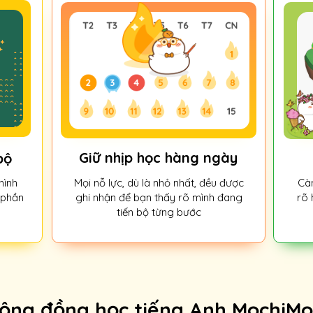
Giữ nhịp học hàng ngày
bộ
hình
Càn
Mọi nỗ lực, dù là nhỏ nhất, đều được
 phần
rõ 
ghi nhận để bạn thấy rõ mình đang
tiến bộ từng bước
ộng đồng học tiếng Anh MochiMo