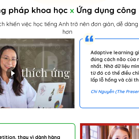
g pháp khoa học
x
Ứng dụng công
 khiến việc học tiếng Anh trở nên đơn giản, dễ dàng
hơn
Adaptive learning g
đúng cách não của 
nhất. Nhờ dữ liệu mìn
từ đó có thể điều c
lấp lỗ hổng và cải th
Chi Nguyễn (The Presen
tition, thay vì dành hàng