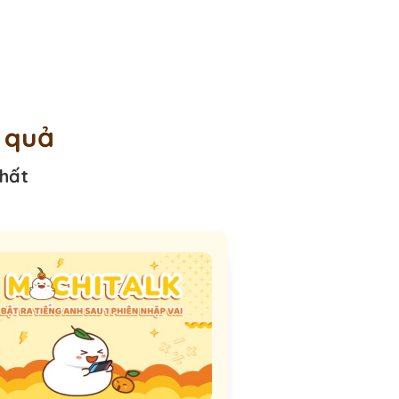
u quả
nhất