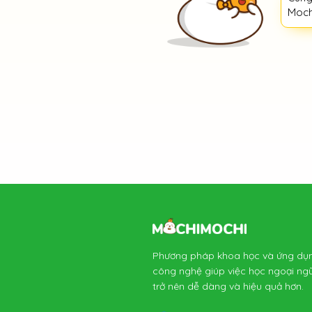
Moch
Phương pháp khoa học và ứng dụ
công nghệ giúp việc học ngoại ng
trở nên dễ dàng và hiệu quả hơn.