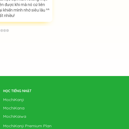
n được khi mà nó cứ liên
lại khiến mình nhớ siêu lâu ^^
ất nhiều!
hi tiết và siêu tiện. Mình
an nào khác nữa. Chỉ cần
hi đã gợi ý!
HỌC TIẾNG NHẬT
iMochi đã luôn lắng nghe
ản phẩm từng ngày nha. Giờ
MochiKanji
ợt luôn.
MochiKana
MochiKaiwa
MochiKanji Premium Plan