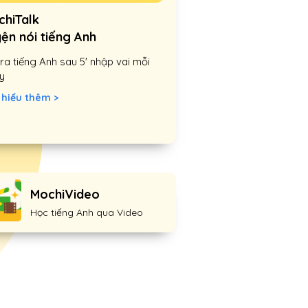
chiTalk
ện nói tiếng Anh
ra tiếng Anh sau 5' nhập vai mỗi
y
 hiểu thêm >
MochiVideo
Học tiếng Anh qua Video