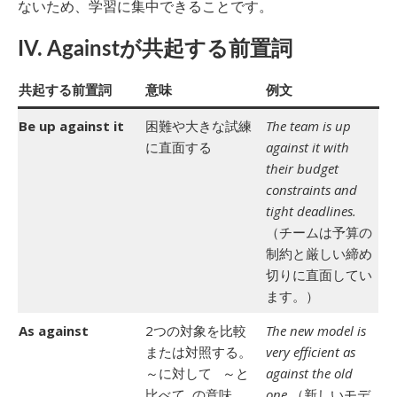
ないため、学習に集中できることです。
IV. Againstが共起する前置詞
共起する前置詞
意味
例文
Be up against it
困難や大きな試練
The team is up
に直面する
against it with
their budget
constraints and
tight deadlines.
（チームは予算の
制約と厳しい締め
切りに直面してい
ます。）
As against
2つの対象を比較
The new model is
または対照する。
very efficient as
～に対して ～と
against the old
比べて の意味
one.
（新しいモデ