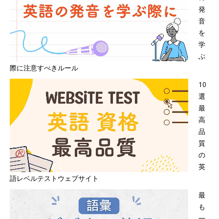
発
音
を
学
ぶ
際に注意すべきルール
10
選
最
高
品
質
の
英
語レベルテストウェブサイト
最
も
一