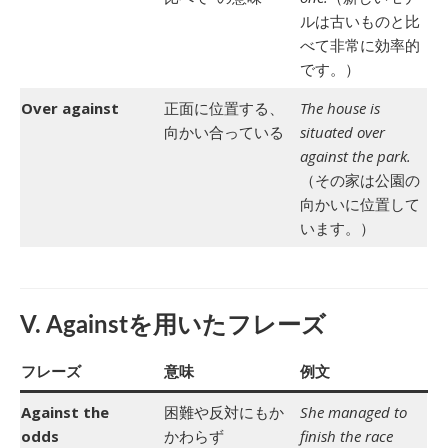
ルは古いものと比
べて非常に効率的
です。）
Over against
正面に位置する、
The house is
向かい合っている
situated over
against the park.
（その家は公園の
向かいに位置して
います。）
V. Againstを用いたフレーズ
フレーズ
意味
例文
Against the
困難や反対にもか
She managed to
odds
かわらず
finish the race