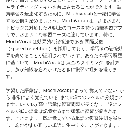
やライティングスキルを向上させることができます。語
彙学習を最適化するために、MochiVocabと一緒に学習
する習慣を始めましょう。MochiVocabは、さまざまな
トピックに対応した20以上のコースを持つ語彙学習アプ
リで、さまざまな学習ニーズに適しています。特に、
MochiVocabは効果的な記憶法である 間隔反復
（spaced repetition）を採用しており、学習者の記憶効
果を高めることが証明されています。あなたの学習履歴
に基づいて、MochiVocabは 黄金のタイミング を計算
し、脳が知識を忘れかけたときに復習の通知を送りま
す。
学習した語彙は、MochiVocabによって 覚えていない か
ら 非常によく覚えている までの5つのレベルに分類され
ます。レベルが高い語彙は復習間隔が長くなり、逆にレ
ベルが低い語彙は記憶するまで頻繁に復習が促されま
す。これにより、既に覚えている単語の復習時間を減ら
し、忘れやすい難しい単語に集中することができます。