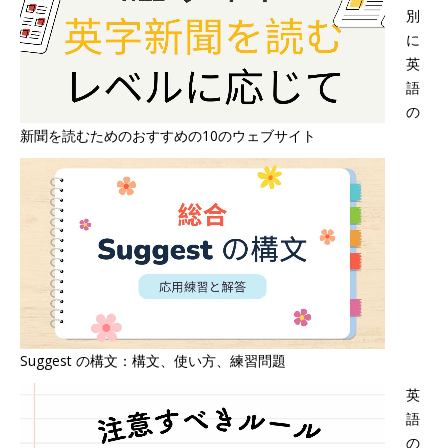
別
に
英
語
の
新聞を読むためのおすすめの10のウェブサイト
Suggest の構文：構文、使い方、練習問題
英
語
の