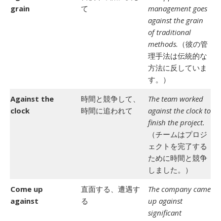
grain
て
management goes
against the grain
of traditional
methods.
（彼の管
理手法は伝統的な
方法に反していま
す。）
Against the
時間と競争して、
The team worked
clock
時間に追われて
against the clock to
finish the project.
（チームはプロジ
ェクトを完了する
ために時間と競争
しました。）
Come up
直面する、遭遇す
The company came
against
る
up against
significant