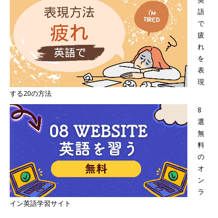
語
で
疲
れ
を
表
現
する20の方法
8
選
無
料
の
オ
ン
ラ
イン英語学習サイト