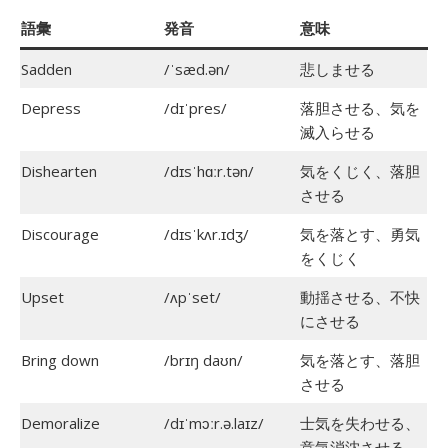
語彙
発音
意味
Sadden
/ˈsæd.ən/
悲しませる
Depress
/dɪˈpres/
落胆させる、気を
滅入らせる
Dishearten
/dɪsˈhɑːr.tən/
気をくじく、落胆
させる
Discourage
/dɪsˈkʌr.ɪdʒ/
気を落とす、勇気
をくじく
Upset
/ʌpˈset/
動揺させる、不快
にさせる
Bring down
/brɪŋ daʊn/
気を落とす、落胆
させる
Demoralize
/dɪˈmɔːr.ə.laɪz/
士気を失わせる、
意気消沈させる