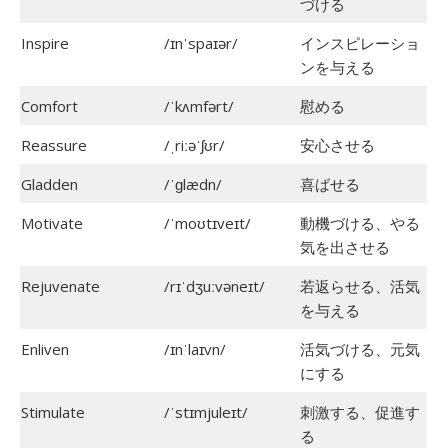
づける
Inspire
/ɪnˈspaɪər/
インスピレーショ
ンを与える
Comfort
/ˈkʌmfərt/
慰める
Reassure
/ˌriːəˈʃʊr/
安心させる
Gladden
/ˈɡlædn/
喜ばせる
Motivate
/ˈmoʊtɪveɪt/
動機づける、やる
気を出させる
Rejuvenate
/rɪˈdʒuːvəneɪt/
若返らせる、活気
を与える
Enliven
/ɪnˈlaɪvn/
活気づける、元気
にする
Stimulate
/ˈstɪmjuleɪt/
刺激する、促進す
る