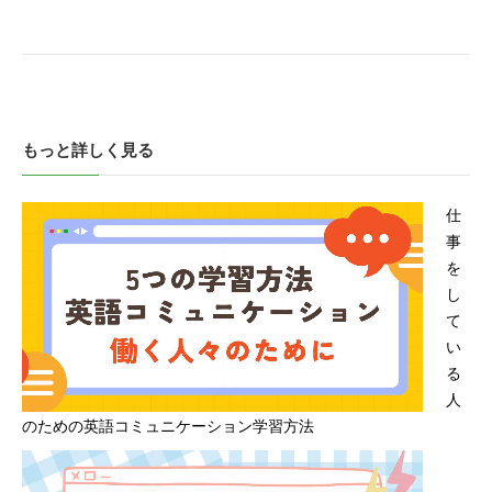
もっと詳しく見る
仕
事
を
し
て
い
る
人
のための英語コミュニケーション学習方法