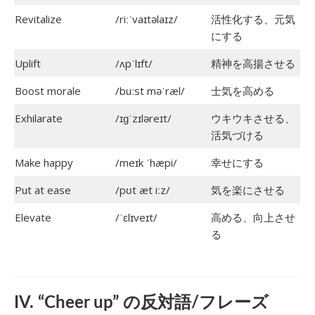
Revitalize
/riːˈvaɪtəlaɪz/
活性化する、元気
にする
Uplift
/ʌpˈlɪft/
精神を高揚させる
Boost morale
/buːst məˈræl/
士気を高める
Exhilarate
/ɪɡˈzɪləreɪt/
ウキウキさせる、
活気づける
Make happy
/meɪk ˈhæpi/
幸せにする
Put at ease
/pʊt æt iːz/
気を楽にさせる
Elevate
/ˈɛlɪveɪt/
高める、向上させ
る
IV. “Cheer up” の反対語/フレーズ