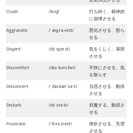
Crush
/krʌʃ/
打ち砕く、精神的
に崩壊させる
Aggravate
/ˈæɡ.rə.veɪt/
悪化させる、怒ら
せる
Dispirit
/dɪˈspɪr.ɪt/
気をくじく、落胆
させる
Discomfort
/dɪsˈkʌm.fɚt/
不快にさせる、気
を散らす
Disconcert
/ˌdɪs.kənˈsɝːt/
当惑させる、動揺
させる
Disturb
/dɪˈstɝːb/
邪魔する、動揺さ
せる
Frustrate
/ˈfrʌs.treɪt/
挫折させる、失望
させる