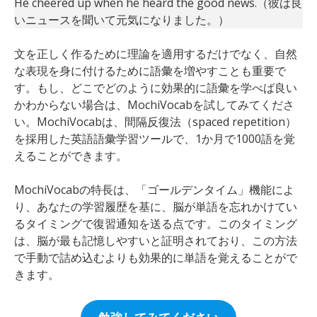
He cheered up when he heard the good news.（彼は良
いニュースを聞いて元気になりました。）
文を正しく作るために理論を適用するだけでなく、自然
な表現を身に付けるために語彙を増やすことも重要で
す。もし、どこでどのように効果的に語彙を学べば良い
かわからない場合は、MochiVocabを試してみてくださ
い。MochiVocabは、間隔反復法（spaced repetition）
を採用した英語語彙学習ツールで、1か月で1000語を覚
えることができます。
MochiVocabの特長は、「ゴールデンタイム」機能によ
り、あなたの学習履歴を基に、脳が単語を忘れかけてい
るタイミングで復習通知を送る点です。このタイミング
は、脳が最も記憶しやすいと証明されており、この方法
で手動で詰め込むよりも効果的に単語を覚えることがで
きます。