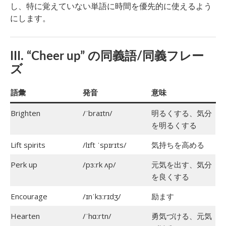
し、特に覚えていない単語に時間を優先的に使えるよう
にします。
III. “Cheer up” の同義語/同義フレー
ズ
語彙
発音
意味
Brighten
/ˈbraɪtn/
明るくする、気分
を明るくする
Lift spirits
/lɪft ˈspɪrɪts/
気持ちを高める
Perk up
/pɜːrk ʌp/
元気を出す、気分
を良くする
Encourage
/ɪnˈkɜːrɪdʒ/
励ます
Hearten
/ˈhɑːrtn/
勇気づける、元気