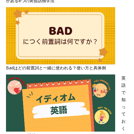
がある8つの英会話独学法
Badはどの前置詞と一緒に使われる？使い方と具体例
英
語
で
知
っ
て
お
く