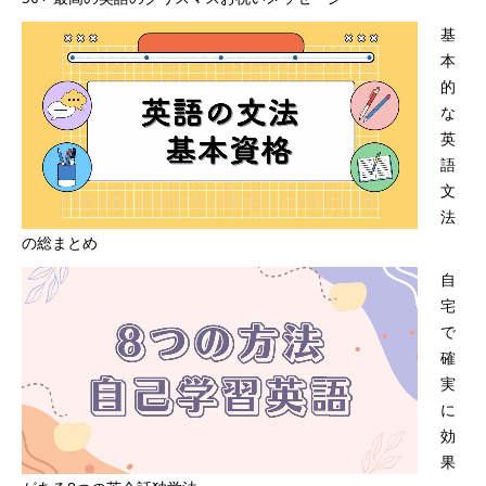
基
本
的
な
英
語
文
法
の総まとめ
自
宅
で
確
実
に
効
果