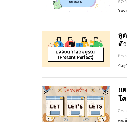
สิงหา
โครง
สู
ตั
สิงหา
ปัจจ
แย
โค
สิงหา
คุณต