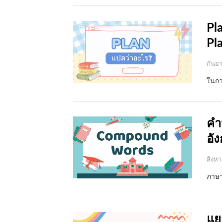
Pl
Pl
กันยา
ในกา
คำ
อั
สิงหา
ภาษา
แย