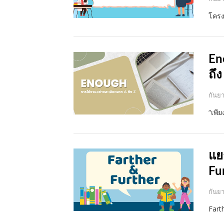
โครง
En
ถึง
กันย
“เพี
แย
Fu
กันย
Fart