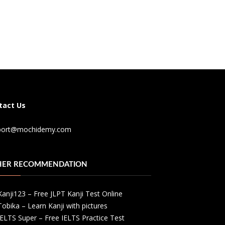
tact Us
port@mochidemy.com
HER RECOMMENDATION
Kanji123 – Free JLPT Kanji Test Online
Tobika – Learn Kanji with pictures
IELTS Super – Free IELTS Practice Test