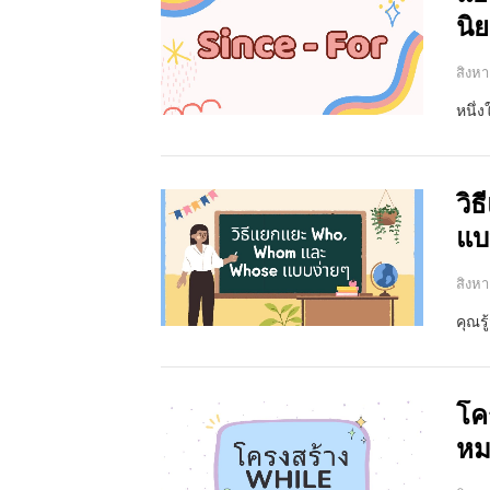
นิ
สิงหา
หนึ่
วิ
แบ
สิงหา
คุณรู
โค
หม