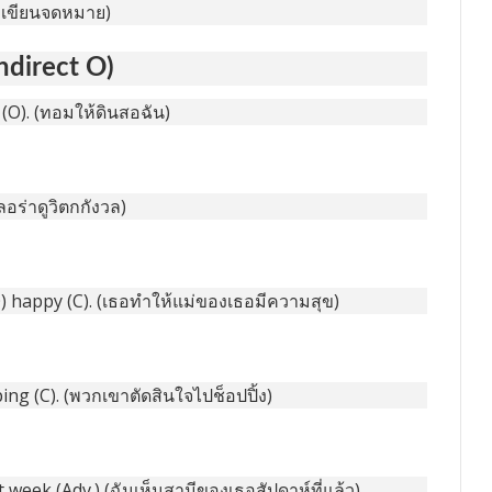
เขาเขียนจดหมาย)
indirect O)
 (O). (ทอมให้ดินสอฉัน)
ลอร่าดูวิตกกังวล)
) happy (C). (เธอทำให้แม่ของเธอมีความสุข)
ng (C). (พวกเขาตัดสินใจไปช็อปปิ้ง)
t week (Adv.) (ฉันเห็นสามีของเธอสัปดาห์ที่แล้ว)