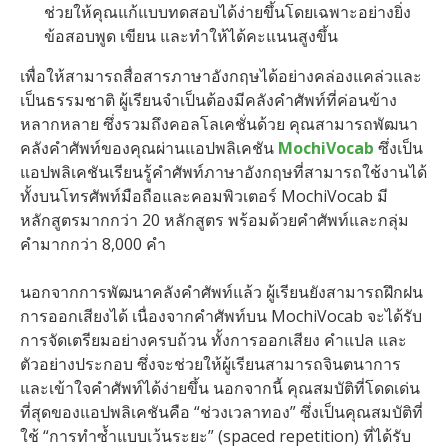
ช่วยให้คุณแก้แบบทดสอบได้ง่ายขึ้นโดยเฉพาะอย่างยิ่ง
ข้อสอบพูด เขียน และทำให้ได้คะแนนสูงขึ้น
เพื่อให้สามารถสื่อสารภาษาอังกฤษได้อย่างคล่องแคล่วและ
เป็นธรรมชาติ ผู้เรียนจำเป็นต้องมีคลังคำศัพท์ที่ค่อนข้าง
หลากหลาย ซึ่งรวมถึงคอลโลเคชั่นด้วย คุณสามารถพัฒนา
คลังคำศัพท์ของคุณผ่านแอปพลิเคชัน
MochiVocab
ซึ่งเป็น
แอปพลิเคชันเรียนรู้คำศัพท์ภาษาอังกฤษที่สามารถใช้งานได้
ทั้งบนโทรศัพท์มือถือและคอมพิวเตอร์ MochiVocab มี
หลักสูตรมากกว่า 20 หลักสูตร พร้อมด้วยคำศัพท์และกลุ่ม
คำมากกว่า 8,000 คำ
นอกจากการพัฒนาคลังคำศัพท์แล้ว ผู้เรียนยังสามารถฝึกฝน
การออกเสียงได้ เนื่องจากคำศัพท์บน MochiVocab จะได้รับ
การจัดเตรียมอย่างครบถ้วน ทั้งการออกเสียง คำแปล และ
ตัวอย่างประกอบ ซึ่งจะช่วยให้ผู้เรียนสามารถจินตนาการ
และเข้าใจคำศัพท์ได้ง่ายขึ้น นอกจากนี้ คุณสมบัติที่โดดเด่น
ที่สุดของแอปพลิเคชันคือ “ช่วงเวลาทอง” ซึ่งเป็นคุณสมบัติที่
ใช้ “การทำซ้ำแบบเว้นระยะ” (spaced repetition) ที่ได้รับ