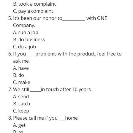
B. took a complaint
C. pay a complaint
It’s been our honor to___________ with ONE
Company.
A. run a job
B. do business
C. do a job
If you ____problems with the product, feel free to
ask me.
A. have
B. do
C. make
We still _____in touch after 10 years.
A. send
B. catch
C. keep
Please call me if you ___home.
A. get
B. to