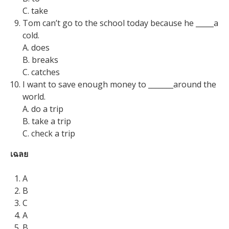
C. take
Tom can’t go to the school today because he _____a
cold.
A. does
B. breaks
C. catches
I want to save enough money to _______around the
world.
A. do a trip
B. take a trip
C. check a trip
เฉลย
A
B
C
A
B