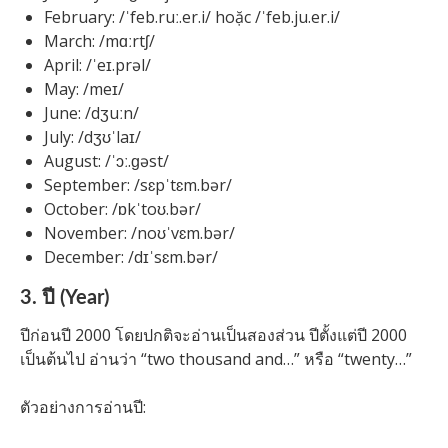
February: /ˈfeb.ruː.er.i/ hoặc /ˈfeb.ju.er.i/
March: /mɑːrtʃ/
April: /ˈeɪ.prəl/
May: /meɪ/
June: /dʒuːn/
July: /dʒʊˈlaɪ/
August: /ˈɔː.ɡəst/
September: /sɛpˈtɛm.bər/
October: /ɒkˈtoʊ.bər/
November: /noʊˈvɛm.bər/
December: /dɪˈsɛm.bər/
3. ปี (Year)
ปีก่อนปี 2000 โดยปกติจะอ่านเป็นสองส่วน ปีตั้งแต่ปี 2000
เป็นต้นไป อ่านว่า “two thousand and…” หรือ “twenty…”
ตัวอย่างการอ่านปี: