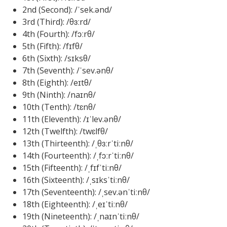
2nd (Second): /ˈsek.ənd/
3rd (Third): /θɜːrd/
4th (Fourth): /fɔːrθ/
5th (Fifth): /fɪfθ/
6th (Sixth): /sɪksθ/
7th (Seventh): /ˈsev.ənθ/
8th (Eighth): /eɪtθ/
9th (Ninth): /naɪnθ/
10th (Tenth): /tɛnθ/
11th (Eleventh): /ɪˈlev.ənθ/
12th (Twelfth): /twɛlfθ/
13th (Thirteenth): /ˌθɜːrˈtiːnθ/
14th (Fourteenth): /ˌfɔːrˈtiːnθ/
15th (Fifteenth): /ˌfɪfˈtiːnθ/
16th (Sixteenth): /ˌsɪksˈtiːnθ/
17th (Seventeenth): /ˌsev.ənˈtiːnθ/
18th (Eighteenth): /ˌeɪˈtiːnθ/
19th (Nineteenth): /ˌnaɪnˈtiːnθ/