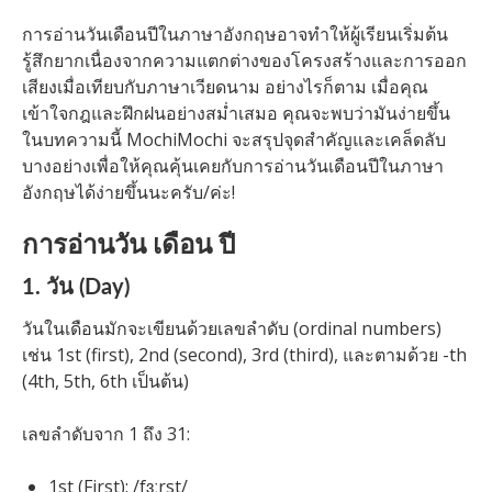
การอ่านวันเดือนปีในภาษาอังกฤษอาจทำให้ผู้เรียนเริ่มต้น
รู้สึกยากเนื่องจากความแตกต่างของโครงสร้างและการออก
เสียงเมื่อเทียบกับภาษาเวียดนาม อย่างไรก็ตาม เมื่อคุณ
เข้าใจกฎและฝึกฝนอย่างสม่ำเสมอ คุณจะพบว่ามันง่ายขึ้น
ในบทความนี้ MochiMochi จะสรุปจุดสำคัญและเคล็ดลับ
บางอย่างเพื่อให้คุณคุ้นเคยกับการอ่านวันเดือนปีในภาษา
อังกฤษได้ง่ายขึ้นนะครับ/ค่ะ!
การอ่านวัน เดือน ปี
1. วัน (Day)
วันในเดือนมักจะเขียนด้วยเลขลำดับ (ordinal numbers)
เช่น 1st (first), 2nd (second), 3rd (third), และตามด้วย -th
(4th, 5th, 6th เป็นต้น)
เลขลำดับจาก 1 ถึง 31:
1st (First): /fɜːrst/