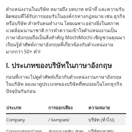
ตำแหน่งงานในบริษัท หมายถึง บทบาท หน้าที่ และความรับ
ผิดชอบที่ได้รับการยอมรับในองค์กรทางกฎหมาย เช่น ธุรกิจ
หรือบริษัท สำหรับคนทำงาน โดยเฉพาะอย่างยิ่งในสภาพ
แวดล้อมนานาชาติ การทำความเข้าใจตำแหน่งงานเป็น
ภาษาอังกฤษถือเป็นสิ่งสำคัญ MochiMochi เชิญชวนคุณมา
เรียนรู้คำศัพท์ภาษาอังกฤษที่เกี่ยวข้องกับตำแหน่งงาน
มากกว่า 50+ คำ!
I. ประเภทของบริษัทในภาษาอังกฤษ
ก่อนที่เราจะไปดูคำศัพท์เกี่ยวกับตำแหน่งงานภาษาอังกฤษ
ในบริษัท ลองมาดูประเภทของบริษัทที่พบบ่อยในโลกธุรกิจ
ปัจจุบันกันก่อน
ประเภท
การออกเสียง
ความหมาย
Company
/ˈkʌmpəni/
บริษัท (ทั่วไป)
Corporation/Cons
/kɔrpəˈreɪʃn/ /kən
บริษัทมหาชน