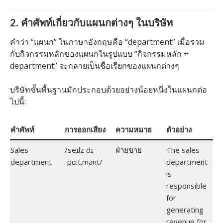
2. คำศัพท์เกี่ยวกับแผนกต่างๆ ในบริษัท
คำว่า “แผนก” ในภาษาอังกฤษคือ “department” เมื่อรวม
กับกิจกรรมหลักของแผนกในรูปแบบ “กิจกรรมหลัก +
department” จะกลายเป็นชื่อเรียกของแผนกต่างๆ
บริษัทขั้นพื้นฐานมักประกอบด้วยอย่างน้อยหนึ่งในแผนกต่อ
ไปนี้:
คำศัพท์
การออกเสียง
ความหมาย
ตัวอย่าง
Sales
/seɪlz dɪ
ฝ่ายขาย
The sales
department
ˈpɑːt.mənt/
department
is
responsible
for
generating
revenue for