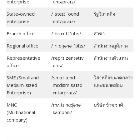
enterprise
ˈentəpraɪz/
State-owned
/ˈsteɪt ˈoʊnd
รัฐวิสาหกิจ
enterprise
ˈentəpraɪz/
Branch office
/ˈbrɑːntʃ ˈɒfɪs/
สาขา
Regional office
/ˈriːdʒənəl ˈɒfɪs/
สำนักงานภูมิภาค
Representative
/reprɪˈzentətɪv
สำนักงานตัวแทน
office
ˈɒfɪs/
SME (Small and
/smɔːl ænd
วิสาหกิจขนาดกลาง
Medium-sized
ˈmiːdiəm saɪzd
และขนาดย่อม
Enterprise)
ˈɛntərpraɪz/
MNC
/mʌltɪˈnæʃənəl
บริษัทข้ามชาติ
(Multinational
ˈkʌmpəni/
company)