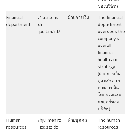
ของบริษัท)
Financial
/ˈfaɪ.næns
ฝ่ายการเงิน
The financial
department
dɪ
department
ˈpɑːt.mənt/
oversees the
company’s
overall
financial
health and
strategy.
(ฝ่ายการเงิน
ดูแลสุขภาพ
ทางการเงิน
โดยรวมและ
กลยุทธ์ของ
บริษัท)
Human
/hjuː.mən rɪ
ฝ่ายบุคคล
The human
resources
ˈzɔː.sɪz dɪ
resources