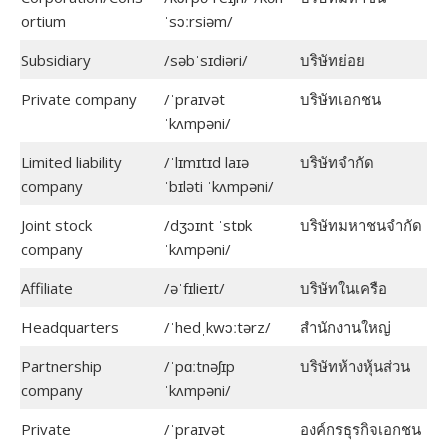
ortium
ˈsɔːrsiəm/
Subsidiary
/səbˈsɪdiəri/
บริษัทย่อย
Private company
/ˈpraɪvət
บริษัทเอกชน
ˈkʌmpəni/
Limited liability
/ˈlɪmɪtɪd laɪə
บริษัทจำกัด
company
ˈbɪləti ˈkʌmpəni/
Joint stock
/dʒɔɪnt ˈstɒk
บริษัทมหาชนจำกัด
company
ˈkʌmpəni/
Affiliate
/əˈfɪlieɪt/
บริษัทในเครือ
Headquarters
/ˈhedˌkwɔːtərz/
สำนักงานใหญ่
Partnership
/ˈpɑːtnəʃɪp
บริษัทห้างหุ้นส่วน
company
ˈkʌmpəni/
Private
/ˈpraɪvət
องค์กรธุรกิจเอกชน