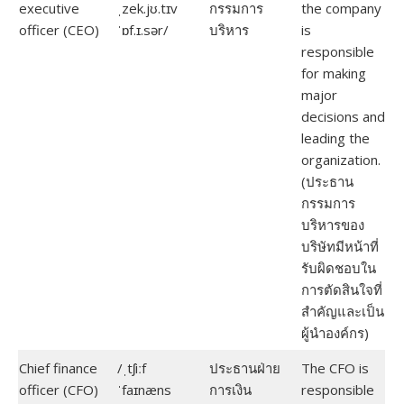
executive
ˌzek.jʊ.tɪv
กรรมการ
the company
officer (CEO)
ˈɒf.ɪ.sər/
บริหาร
is
responsible
for making
major
decisions and
leading the
organization.
(ประธาน
กรรมการ
บริหารของ
บริษัทมีหน้าที่
รับผิดชอบใน
การตัดสินใจที่
สำคัญและเป็น
ผู้นำองค์กร)
Chief finance
/ˌtʃiːf
ประธานฝ่าย
The CFO is
officer (CFO)
ˈfaɪnæns
การเงิน
responsible