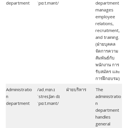
department
ˈpɑːt.mənt/
department
manages
employee
relations,
recruitment,
and training.
(ฝ่ายบุคคล
จัดการความ
สัมพันธ์กับ
พนักงาน การ
รับสมัคร และ
การฝึกอบรม)
Administratio
/ədˌmɪn.ɪ
ฝ่ายบริหาร
The
n
ˈstreɪ.ʃən dɪ
administratio
department
ˈpɑːt.mənt/
n
department
handles
general