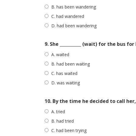
B. has been wandering
C. had wandered
D. had been wandering
9. She __________ (wait) for the bus for
A. waited
B. had been waiting
C. has waited
D. was waiting
10. By the time he decided to call her,
A. tried
B. had tried
C. had been trying