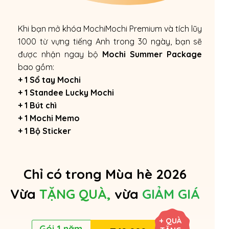
Khi bạn mở khóa MochiMochi Premium và tích lũy
1000 từ vựng tiếng Anh trong 30 ngày, bạn sẽ
được nhận ngay bộ
Mochi Summer Package
bao gồm:
+ 1 Sổ tay Mochi
+ 1 Standee Lucky Mochi
+ 1 Bút chì
+ 1 Mochi Memo
+ 1 Bộ Sticker
Chỉ có trong Mùa hè 2026
Vừa
TẶNG QUÀ,
vừa
GIẢM GIÁ
+ QUÀ
Gói 1 năm