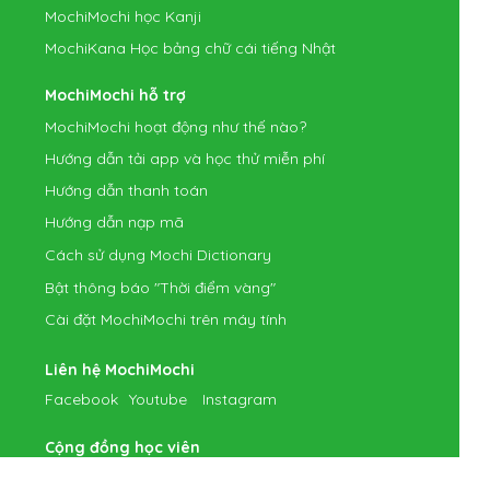
MochiMochi học Kanji
MochiKana Học bảng chữ cái tiếng Nhật
MochiMochi hỗ trợ
MochiMochi hoạt động như thế nào?
Hướng dẫn tải app và học thử miễn phí
Hướng dẫn thanh toán
Hướng dẫn nạp mã
Cách sử dụng Mochi Dictionary
Bật thông báo "Thời điểm vàng"
Cài đặt MochiMochi trên máy tính
Liên hệ MochiMochi
Facebook
Youtube
Instagram
Cộng đồng học viên
Group MochiVideo - Luyện nghe IELTS