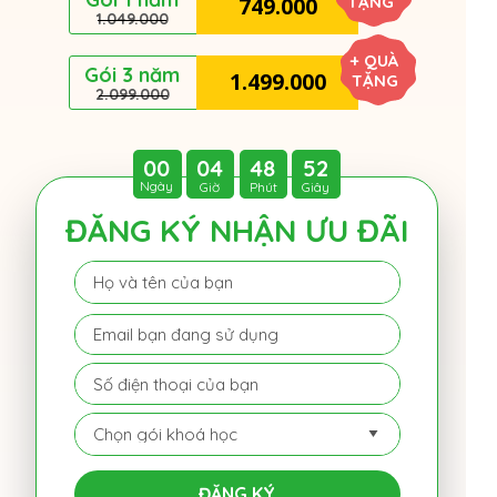
TẶNG
749.000
1.049.000
+ QUÀ
Gói 3 năm
1.499.000
TẶNG
2.099.000
00
04
48
52
Ngày
Giờ
Phút
Giây
ĐĂNG KÝ NHẬN ƯU ĐÃI
ĐĂNG KÝ