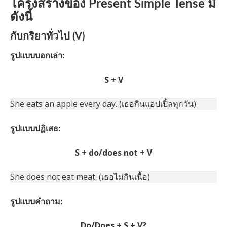
โครงสร้างของ Present Simple Tense มี
ดังนี้
กับกริยาทั่วไป (V)
รูปแบบบอกเล่า:
S + V
She eats an apple every day. (เธอกินแอปเปิ้ลทุกวัน)
รูปแบบปฏิเสธ:
S + do/does not + V
She does not eat meat. (เธอไม่กินเนื้อ)
รูปแบบคำถาม:
Do/Does + S + V?