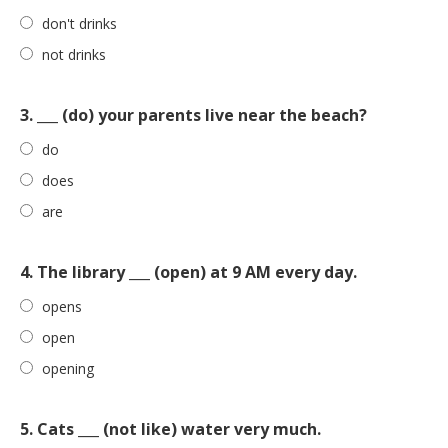
don't drinks
not drinks
3. ___ (do) your parents live near the beach?
do
does
are
4. The library ___ (open) at 9 AM every day.
opens
open
opening
5. Cats ___ (not like) water very much.