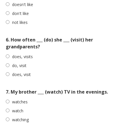
doesn't like
don't like
not likes
6. How often ___ (do) she ___ (visit) her
grandparents?
does, visits
do, visit
does, visit
7. My brother ___ (watch) TV in the evenings.
watches
watch
watching