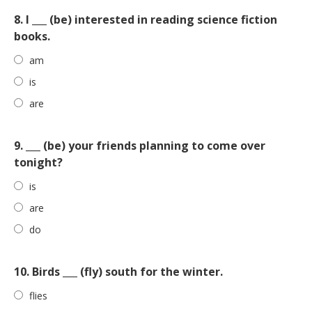
8. I ___ (be) interested in reading science fiction
books.
am
is
are
9. ___ (be) your friends planning to come over
tonight?
is
are
do
10. Birds ___ (fly) south for the winter.
flies