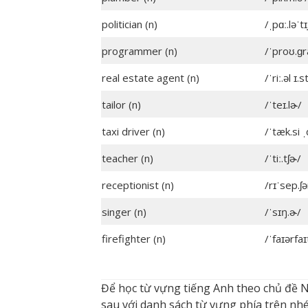
politician (n)
/ˌpɑː.ləˈtɪ
programmer (n)
/ˈproʊ.ɡ
real estate agent (n)
/ˈriː.əl ɪ.
tailor (n)
/ˈteɪ.lɚ/
taxi driver (n)
/ˈtæk.si 
teacher (n)
/ˈtiː.tʃɚ/
receptionist (n)
/rɪˈsep.ʃə
singer (n)
/ˈsɪŋ.ɚ/
firefighter (n)
/ˈfaɪərfaɪ
Để học từ vựng tiếng Anh theo chủ đề 
sau với danh sách từ vựng phía trên nhé