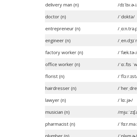
delivery man (n)
/dɪˈlɪv.ɚ
doctor (n)
/ˈdoktə/
entrepreneur (n)
/ˌɑːn.trə.
engineer (n)
/ˌen.dʒɪˈ
factory worker (n)
/ˈfæk.tɚ.
office worker (n)
/ˈɑː.fɪs ˈ
florist (n)
/ˈflɔːr.ɪst
hairdresser (n)
/ˈherˌdre
lawyer (n)
/ˈlɑː.jɚ/
musician (n)
/mjuːˈzɪʃ.
pharmacist (n)
/ˈfɑːr.mə.
plumber (n)
/ˈplʌm.ɚ