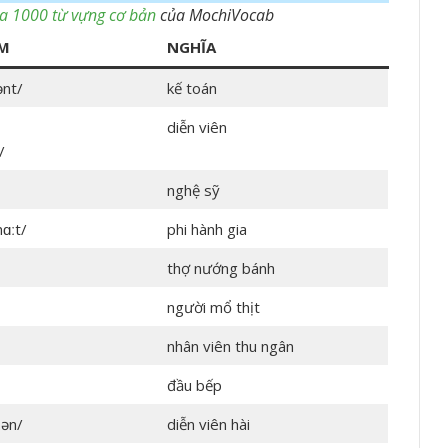
a 1000 từ vựng cơ bản
của MochiVocab
ÂM
NGHĨA
ənt/
kế toán
diễn viên
/
nghệ sỹ
nɑːt/
phi hành gia
thợ nướng bánh
người mổ thịt
nhân viên thu ngân
đầu bếp
.ən/
diễn viên hài