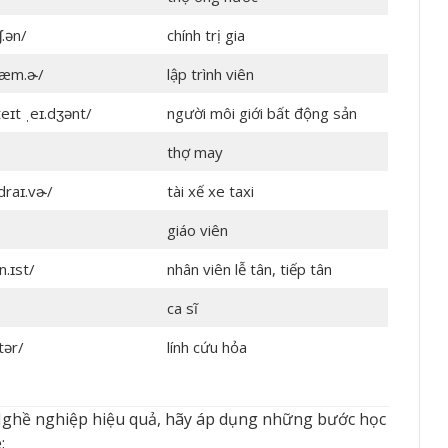
ʃ.ən/
chính trị gia
ræm.ɚ/
lập trình viên
steɪt ˌeɪ.dʒənt/
người môi giới bất động sản
thợ may
ˌdraɪ.vɚ/
tài xế xe taxi
giáo viên
n.ɪst/
nhân viên lễ tân, tiếp tân
ca sĩ
tər/
lính cứu hỏa
Nghề nghiệp hiệu quả, hãy áp dụng những bước học
: