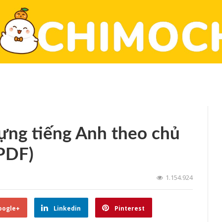
ựng tiếng Anh theo chủ
 PDF)
1.154.924
oogle+
Linkedin
Pinterest