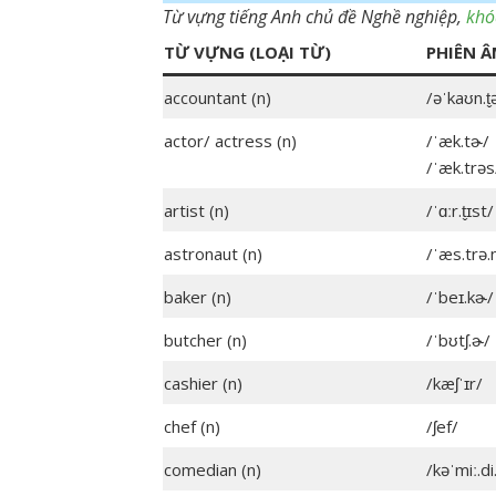
Từ vựng tiếng Anh chủ đề Nghề nghiệp,
khó
TỪ VỰNG (LOẠI TỪ)
PHIÊN 
accountant (n)
/əˈkaʊn.t̬
actor/ actress (n)
/ˈæk.tɚ/
/ˈæk.trəs
artist (n)
/ˈɑːr.t̬ɪst/
astronaut (n)
/ˈæs.trə.
baker (n)
/ˈbeɪ.kɚ/
butcher (n)
/ˈbʊtʃ.ɚ/
cashier (n)
/kæʃˈɪr/
chef (n)
/ʃef/
comedian (n)
/kəˈmiː.di