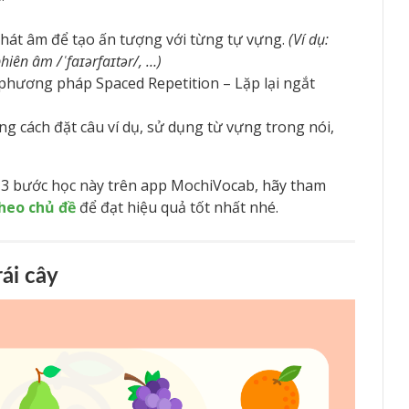
hát âm để tạo ấn tượng với từng tự vựng.
(Ví dụ:
phiên âm /ˈfaɪərfaɪtər/, …)
phương pháp Spaced Repetition – Lặp lại ngắt
 cách đặt câu ví dụ, sử dụng từ vựng trong nói,
 3 bước học này trên app MochiVocab, hãy tham
heo chủ đề
để đạt hiệu quả tốt nhất nhé.
ái cây