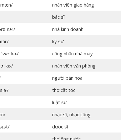
.i.mæn/
nhân viên giao hàng
bác sĩ
prəˈnɝː/
nhà kinh doanh
nɪər/
kỹ sư
i ˈwɝː.kɚ/
công nhân nhà máy
wɝː.kɚ/
nhân viên văn phòng
/
người bán hoa
s.ɚ/
thợ cắt tóc
luật sư
ən/
nhạc sĩ, nhạc công
sɪst/
dược sĩ
/
thợ ống nước