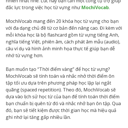
nhiên nhất nhé. Lúc này bạn cần một công cụ trợ giúp
đắc lực trong việc học từ vựng như
MochiVocab
.
MochiVocab mang đến 20 khóa học từ vựng cho bạn
với đa dạng chủ đề từ cơ bản đến nâng cao. Đi kèm với
mỗi khóa học là bộ flashcard gồm từ vựng tiếng Anh,
nghĩa tiếng Việt, phiên âm, cách phát âm mẫu (audio),
câu ví dụ và hình ảnh minh họa thực tế giúp bạn dễ
nhớ từ vựng hơn.
Bạn muốn tạo “Thời điểm vàng” để học từ vựng?
MochiVocab sẽ tính toán và nhắc nhở thời điểm ôn
tập tối ưu dựa trên phương pháp học lặp lại ngắt
quãng (spaced repetition). Theo đó, MochiVocab sẽ
dựa vào lịch sử học từ của bạn để tính toán thời điểm
bạn chuẩn bị quên từ đó và nhắc nhở bạn ôn tập. Qua
đó, bạn sẽ tiết kiệm được thời gian học mà hiệu quả
ghi nhớ lại tăng gấp nhiều lần.