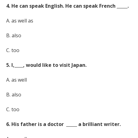
4. He can speak English. He can speak French _____.
A. as well as
B. also
C. too
5. I,____, would like to visit Japan.
A. as well
B. also
C. too
6. His father is a doctor _____ a brilliant writer.