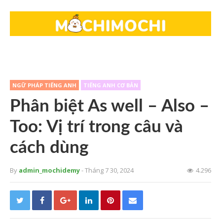
NGỮ PHÁP TIẾNG ANH
TIẾNG ANH CƠ BẢN
Phân biệt As well – Also –
Too: Vị trí trong câu và
cách dùng
By
admin_mochidemy
- Tháng 7 30, 2024
4.296