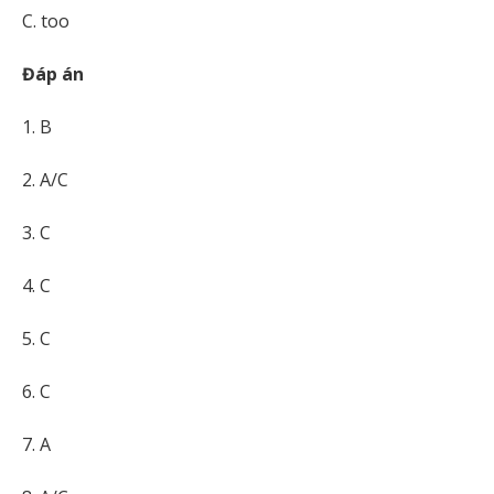
C. too
Đáp án
1. B
2. A/C
3. C
4. C
5. C
6. C
7. A