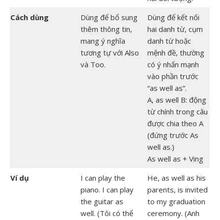
Cách dùng
Dùng để bổ sung
Dùng để kết nối
thêm thông tin,
hai danh từ, cụm
mang ý nghĩa
danh từ hoặc
tương tự với Also
mệnh đề, thường
và Too.
có ý nhấn mạnh
vào phần trước
“as well as”.
A, as well B: động
từ chính trong câu
được chia theo A
(đứng trước As
well as.)
As well as + Ving
Ví dụ
I can play the
He, as well as his
piano. I can play
parents, is invited
the guitar as
to my graduation
well. (Tôi có thể
ceremony. (Anh