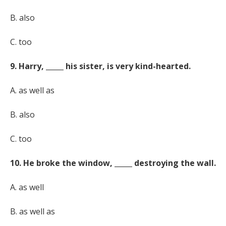
B. also
C. too
9. Harry, _____ his sister, is very kind-hearted.
A. as well as
B. also
C. too
10. He broke the window, _____ destroying the wall.
A. as well
B. as well as