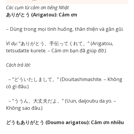
Các cụm từ cảm ơn tiếng Nhật
ありがとう (Arigatou): Cảm ơn
– Dùng trong mọi tình huống, thân thiện và gần gũi.
Ví dụ:
“ありがとう、手伝ってくれて。” (Arigatou,
tetsudatte kurete. – Cảm ơn bạn đã giúp đỡ.)
Cách trả lời:
– “どういたしまして。” (Douitashimashite. – Không
có gì đâu.)
– “ううん、大丈夫だよ。” (Uun, daijoubu da yo. –
Không sao đâu.)
どうもありがとう (Doumo arigatou): Cảm ơn nhiều