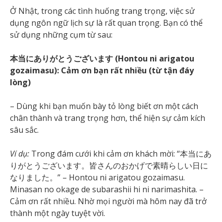
Ở Nhật, trong các tình huống trang trọng, việc sử
dụng ngôn ngữ lịch sự là rất quan trọng. Bạn có thể
sử dụng những cụm từ sau:
本当にありがとうございます (Hontou ni arigatou
gozaimasu): Cảm ơn bạn rất nhiều (từ tận đáy
lòng)
– Dùng khi bạn muốn bày tỏ lòng biết ơn một cách
chân thành và trang trọng hơn, thể hiện sự cảm kích
sâu sắc.
Ví dụ:
Trong đám cưới khi cảm ơn khách mời: “本当にあ
りがとうございます。皆さんのおかげで素晴らしい日に
なりました。” – Hontou ni arigatou gozaimasu.
Minasan no okage de subarashii hi ni narimashita. –
Cảm ơn rất nhiều. Nhờ mọi người mà hôm nay đã trở
thành một ngày tuyệt vời.