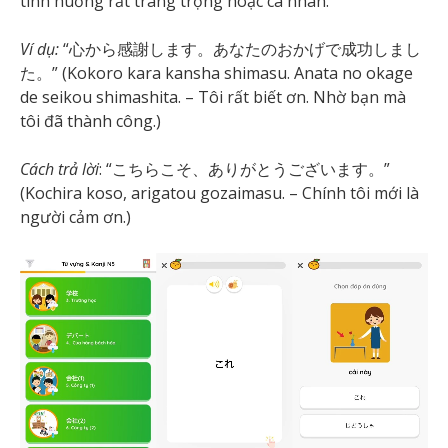
tình huống rất trang trọng hoặc cá nhân.
Ví dụ:
“心から感謝します。あなたのおかげで成功しまし
た。” (Kokoro kara kansha shimasu. Anata no okage
de seikou shimashita. – Tôi rất biết ơn. Nhờ bạn mà
tôi đã thành công.)
Cách trả lời
: “こちらこそ、ありがとうございます。”
(Kochira koso, arigatou gozaimasu. – Chính tôi mới là
người cảm ơn.)