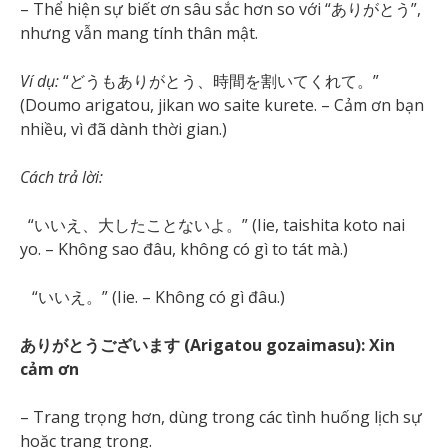
– Thể hiện sự biết ơn sâu sắc hơn so với “ありがとう”,
nhưng vẫn mang tính thân mật.
Ví dụ:
“どうもありがとう、時間を割いてくれて。”
(Doumo arigatou, jikan wo saite kurete. – Cảm ơn bạn
nhiều, vì đã dành thời gian.)
Cách trả lời:
“いいえ、大したことないよ。” (Iie, taishita koto nai
yo. – Không sao đâu, không có gì to tát mà.)
“いいえ。” (Iie. – Không có gì đâu.)
ありがとうございます (Arigatou gozaimasu): Xin
cảm ơn
– Trang trọng hơn, dùng trong các tình huống lịch sự
hoặc trang trọng.