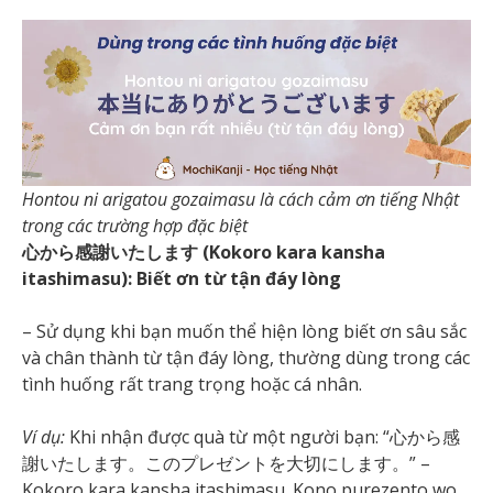
Hontou ni arigatou gozaimasu là cách cảm ơn tiếng Nhật
trong các trường hợp đặc biệt
心から感謝いたします (Kokoro kara kansha
itashimasu): Biết ơn từ tận đáy lòng
– Sử dụng khi bạn muốn thể hiện lòng biết ơn sâu sắc
và chân thành từ tận đáy lòng, thường dùng trong các
tình huống rất trang trọng hoặc cá nhân.
Ví dụ:
Khi nhận được quà từ một người bạn: “心から感
謝いたします。このプレゼントを大切にします。” –
Kokoro kara kansha itashimasu. Kono purezento wo