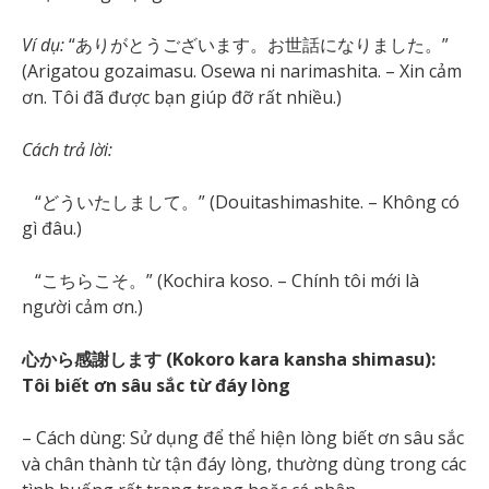
Ví dụ:
“ありがとうございます。お世話になりました。”
(Arigatou gozaimasu. Osewa ni narimashita. – Xin cảm
ơn. Tôi đã được bạn giúp đỡ rất nhiều.)
Cách trả lời:
“どういたしまして。” (Douitashimashite. – Không có
gì đâu.)
“こちらこそ。” (Kochira koso. – Chính tôi mới là
người cảm ơn.)
心から感謝します (Kokoro kara kansha shimasu):
Tôi biết ơn sâu sắc từ đáy lòng
– Cách dùng: Sử dụng để thể hiện lòng biết ơn sâu sắc
và chân thành từ tận đáy lòng, thường dùng trong các