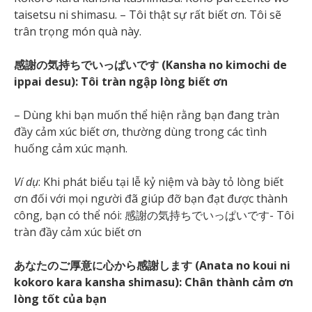
taisetsu ni shimasu. – Tôi thật sự rất biết ơn. Tôi sẽ
trân trọng món quà này.
感謝の気持ちでいっぱいです (Kansha no kimochi de
ippai desu): Tôi tràn ngập lòng biết ơn
– Dùng khi bạn muốn thể hiện rằng bạn đang tràn
đầy cảm xúc biết ơn, thường dùng trong các tình
huống cảm xúc mạnh.
Ví dụ
: Khi phát biểu tại lễ kỷ niệm và bày tỏ lòng biết
ơn đối với mọi người đã giúp đỡ bạn đạt được thành
công, bạn có thể nói: 感謝の気持ちでいっぱいです- Tôi
tràn đầy cảm xúc biết ơn
あなたのご厚意に心から感謝します (Anata no koui ni
kokoro kara kansha shimasu): Chân thành cảm ơn
lòng tốt của bạn