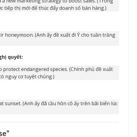
 a new marketing strategy to boost sales. (Trong
ợc tiếp thị mới để thúc đẩy doanh số bán hàng.)
heir honeymoon. (Anh ấy đề xuất đi Ý cho tuần trăng
ghị quyết:
o protect endangered species. (Chính phủ đề xuất
có nguy cơ tuyệt chủng.)
t sunset. (Anh ấy đã cầu hôn cô ấy trên bãi biển lúc
se”