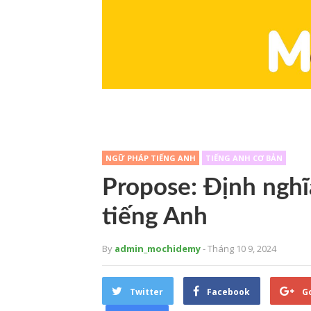
NGỮ PHÁP TIẾNG ANH
TIẾNG ANH CƠ BẢN
Propose: Định nghĩ
tiếng Anh
By
admin_mochidemy
- Tháng 10 9, 2024
Twitter
Facebook
G