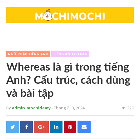
NGỮ PHÁP TIẾNG ANH
TIẾNG ANH CƠ BẢN
Whereas là gì trong tiếng
Anh? Cấu trúc, cách dùng
và bài tập
By
admin_mochidemy
- Tháng 7 13, 2024
223