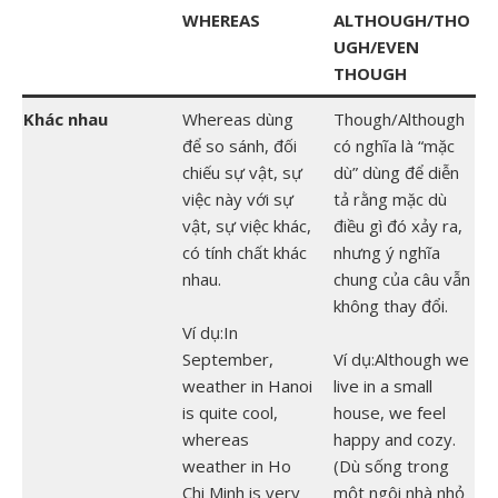
WHEREAS
ALTHOUGH/THO
UGH/EVEN
THOUGH
Khác nhau
Whereas dùng
Though/Although
để so sánh, đối
có nghĩa là “mặc
chiếu sự vật, sự
dù” dùng để diễn
việc này với sự
tả rằng mặc dù
vật, sự việc khác,
điều gì đó xảy ra,
có tính chất khác
nhưng ý nghĩa
nhau.
chung của câu vẫn
không thay đổi.
Ví dụ:In
September,
Ví dụ:Although we
weather in Hanoi
live in a small
is quite cool,
house, we feel
whereas
happy and cozy.
weather in Ho
(Dù sống trong
Chi Minh is very
một ngôi nhà nhỏ