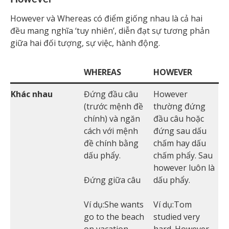
However và Whereas có điểm giống nhau là cả hai
đều mang nghĩa ‘tuy nhiên’, diễn đạt sự tương phản
giữa hai đối tượng, sự việc, hành động.
WHEREAS
HOWEVER
Khác nhau
Đứng đầu câu
However
(trước mệnh đề
thường đứng
chính) và ngăn
đầu câu hoặc
cách với mệnh
đứng sau dấu
đề chính bằng
chấm hay dấu
dấu phẩy.
chấm phẩy. Sau
however luôn là
Đứng giữa câu
dấu phẩy.
Ví dụ:She wants
Ví dụ:Tom
go to the beach
studied very
on vacation,
hard. However,