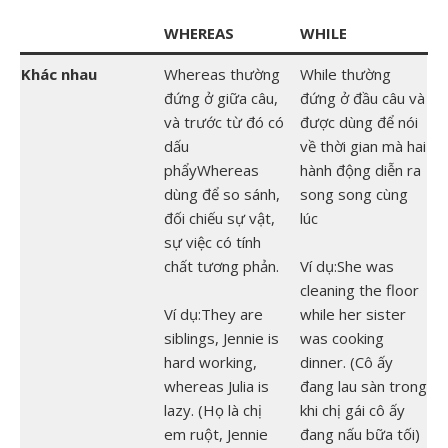
WHEREAS
WHILE
Khác nhau
Whereas thường
While thường
đứng ở giữa câu,
đứng ở đầu câu và
và trước từ đó có
được dùng để nói
dấu
về thời gian mà hai
phẩyWhereas
hành động diễn ra
dùng để so sánh,
song song cùng
đối chiếu sự vật,
lúc
sự việc có tính
chất tương phản.
Ví dụ:She was
cleaning the floor
Ví dụ:They are
while her sister
siblings, Jennie is
was cooking
hard working,
dinner. (Cô ấy
whereas Julia is
đang lau sàn trong
lazy. (Họ là chị
khi chị gái cô ấy
em ruột, Jennie
đang nấu bữa tối)