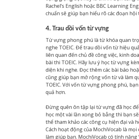
Rachel’s English hoặc BBC Learning Engl
chuẩn sẽ giúp bạn hiểu rõ các đoạn hội 
4. Trau dồi vốn từ vựng
Từ vựng phong phú là từ khóa quan trọ
nghe TOEIC. Để trau dồi vốn từ hiệu quả
liên quan đến chủ đề công việc, kinh do
bài thi TOEIC. Hãy lưu ý học từ vựng k
diện khi nghe. Đọc thêm các bài báo hoặc
cũng giúp bạn mở rộng vốn từ và làm q
TOEIC. Với vốn từ vựng phong phú, bạn 
quả hơn.
Đừng quên ôn tập lại từ vựng đã học để
học một vài lần xong bỏ bẫng thì bạn sẽ
thể tham khảo các công cụ hiện đại và h
Cách hoạt động của MochiVocab là mọi 
làm giúp bạn. MochiVocab có tính năng 