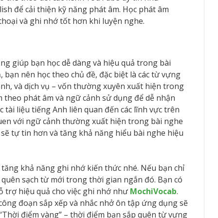
ish để cải thiện kỹ năng phát âm. Học phát âm
thoại và ghi nhớ tốt hơn khi luyện nghe.
ng giúp bạn học dễ dàng và hiệu quả trong bài
, bạn nên học theo chủ đề, đặc biệt là các từ vựng
anh, và dịch vụ – vốn thường xuyên xuất hiện trong
èm theo phát âm và ngữ cảnh sử dụng để dễ nhận
 tài liệu tiếng Anh liên quan đến các lĩnh vực trên
uen với ngữ cảnh thường xuất hiện trong bài nghe
sẽ tự tin hơn và tăng khả năng hiểu bài nghe hiệu
 tăng khả năng ghi nhớ kiến thức nhé. Nếu bạn chỉ
 quên sạch từ mới trong thời gian ngắn đó. Bạn có
ỗ trợ hiệu quả cho việc ghi nhớ như
MochiVocab
.
công đoạn sắp xếp và nhắc nhở ôn tập ứng dụng sẽ
“Thời điểm vàng” – thời điểm bạn sắp quên từ vựng