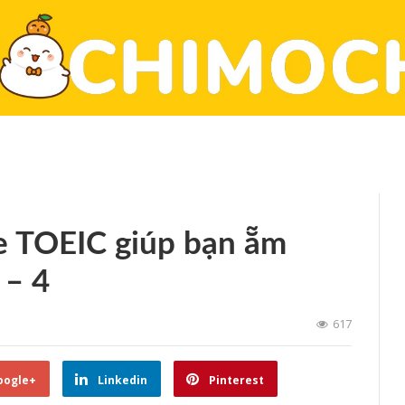
e TOEIC giúp bạn ẵm
 – 4
617
oogle+
Linkedin
Pinterest