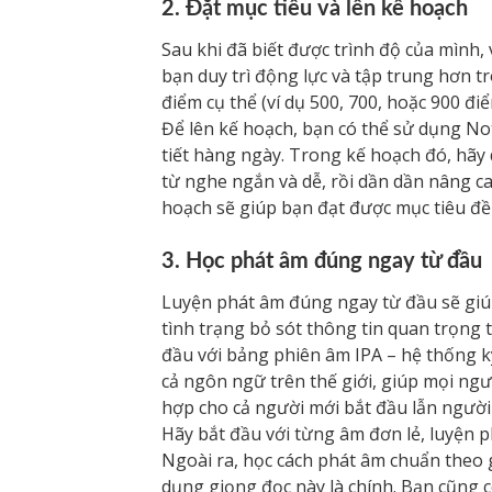
2. Đặt mục tiêu và lên kế hoạch
Sau khi đã biết được trình độ của mình, 
bạn duy trì động lực và tập trung hơn tr
điểm cụ thể (ví dụ 500, 700, hoặc 900 đi
Để lên kế hoạch, bạn có thể sử dụng Not
tiết hàng ngày. Trong kế hoạch đó, hãy
từ nghe ngắn và dễ, rồi dần dần nâng c
hoạch sẽ giúp bạn đạt được mục tiêu đề
3. Học phát âm đúng ngay từ đầu
Luyện phát âm đúng ngay từ đầu sẽ giú
tình trạng bỏ sót thông tin quan trọng 
đầu với bảng phiên âm IPA – hệ thống k
cả ngôn ngữ trên thế giới, giúp mọi ngư
hợp cho cả người mới bắt đầu lẫn ngườ
Hãy bắt đầu với từng âm đơn lẻ, luyện 
Ngoài ra, học cách phát âm chuẩn theo 
dụng giọng đọc này là chính. Bạn cũng 