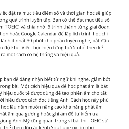
việc đặt ra mục tiêu điểm số và thời gian học sẽ giúp
ong quá trình luyện tập. Bạn có thể đạt mục tiêu số
ểm TOEIC) và chia nhỏ lộ trình thành từng giai đoạn.
ion hoặc Google Calendar để lập lịch trình học chi
 dành ít nhất 30 phút cho phần luyện nghe, bắt đầu
ao độ khó. Việc thực hiện từng bước nhỏ theo kế
 ra một cách có hệ thống và hiệu quả.
p bạn dễ dàng nhận biết từ ngữ khi nghe, giảm bớt
trong bài. Một cách hiệu quả để học phát âm là bắt
ý hiệu quốc tế được dùng để tạo phiên âm cho tất
ời hiểu được cách đọc tiếng Anh. Cách học này phù
i học lâu năm muốn nâng cao khả năng phát âm.
phát âm qua gương hoặc ghi âm để tự kiểm tra.
giọng Anh-Mỹ cũng quan trọng vì bài thi TOEIC sử
có thể theo dõi các kênh YouTube uy tín như