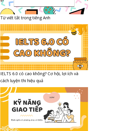
Từ viết tắt trong tiếng Anh
IELTS 6.0 có cao không? Cơ hội, lợi ích và
cách luyện thi hiệu quả