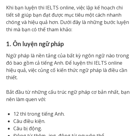
Khi bạn luyện thi IELTS online, việc lập kế hoạch chi
tiết sẽ giúp bạn đạt được mục tiêu một cách nhanh
chóng và hiệu quả hơn. Dưới đây là những bước luyện
thi mà bạn có thể tham khảo:
1. Ôn luyện ngữ pháp
Ngữ pháp là nền tảng của bất kỳ ngôn ngữ nào trong
đó bao gồm cả tiếng Anh. Để luyện thi IELTS online
hiệu quả, việc củng cố kiến thức ngữ pháp là điều cần
thiết.
Bắt đầu từ những cấu trúc ngữ pháp cơ bản nhất, bạn
nên làm quen với:
12 thì trong tiếng Anh.
Câu điều kiện.
Câu bị động.
Động từ thêm -ing, động từ nguyên thể.