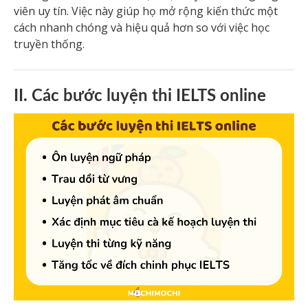
viên uy tín. Việc này giúp họ mở rộng kiến thức một
cách nhanh chóng và hiệu quả hơn so với việc học
truyền thống.
II. Các bước luyện thi IELTS online