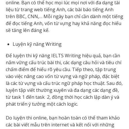
online. Bạn có thể học mọi lúc mọi nơi với đa dạng tài
liệu từ trang web tiếng Anh, các bài báo tiếng Anh
trên BBC, CNN,… Mỗi ngày bạn chỉ cần dành một tiếng
để đọc tiếng Anh, vốn từ vựng hay khả năng đọc hiểu
sẽ tăng lên đáng kể.
Luyện kỹ năng Writing
Để luyện thi kỹ năng IELTS Writing hiệu quả, bạn cần
nắm vững cấu trúc bài thi, các dạng câu hỏi và tiêu chí
chấm điểm để hiểu rõ yêu cầu. Tiếp theo, tập trung
vào việc nâng cao vốn từ vựng và ngữ pháp, đặc biệt
là các từ vựng và cấu trúc ngữ pháp học thuật. Sau đó,
luyện tập viết thường xuyên và đa dạng các dạng đề,
từ task 1 đến task 2, đồng thời học cách lập dàn ý và
phát triển ý tưởng một cách logic.
Do luyện thi online, bạn hoàn toàn có thể tham khảo
các bài viết mẫu trên internet và kết nối với những