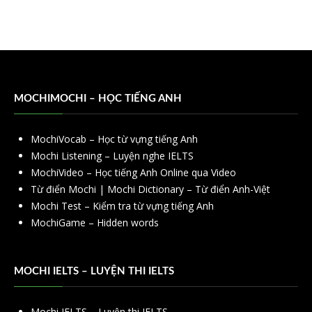
MOCHIMOCHI – HỌC TIẾNG ANH
MochiVocab – Học từ vựng tiếng Anh
Mochi Listening – Luyện nghe IELTS
MochiVideo – Học tiếng Anh Online qua Video
Từ điển Mochi | Mochi Dictionary – Từ điển Anh-Việt
Mochi Test – Kiểm tra từ vựng tiếng Anh
MochiGame – Hidden words
MOCHI IELTS – LUYỆN THI IELTS
Mochi IELTS – Luyện thi IELTS