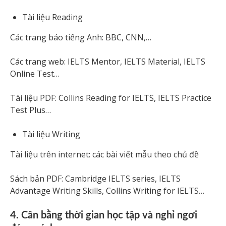
Tài liệu Reading
Các trang báo tiếng Anh: BBC, CNN,…
Các trang web: IELTS Mentor, IELTS Material, IELTS
Online Test…
Tài liệu PDF: Collins Reading for IELTS, IELTS Practice
Test Plus…
Tài liệu Writing
Tài liệu trên internet: các bài viết mẫu theo chủ đề
Sách bản PDF: Cambridge IELTS series, IELTS
Advantage Writing Skills, Collins Writing for IELTS…
4. Cân bằng thời gian học tập và nghỉ ngơi