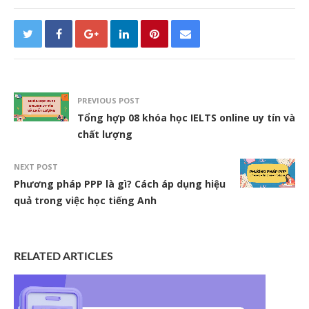
PREVIOUS POST
Tổng hợp 08 khóa học IELTS online uy tín và
chất lượng
NEXT POST
Phương pháp PPP là gì? Cách áp dụng hiệu
quả trong việc học tiếng Anh
RELATED ARTICLES