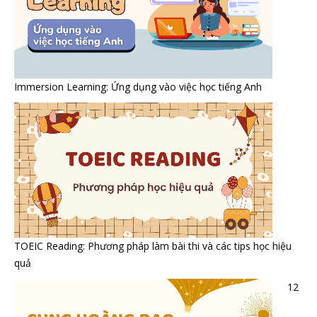
Immersion Learning: Ứng dụng vào việc học tiếng Anh
TOEIC Reading: Phương pháp làm bài thi và các tips học hiệu
quả
12