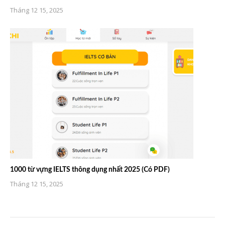
Tháng 12 15, 2025
1000 từ vựng IELTS thông dụng nhất 2025 (Có PDF)
Tháng 12 15, 2025