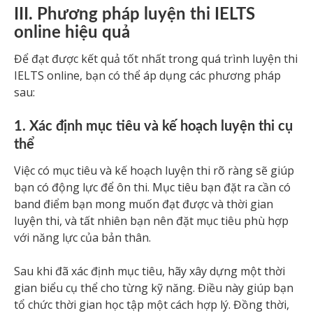
III. Phương pháp luyện thi IELTS
online hiệu quả
Để đạt được kết quả tốt nhất trong quá trình luyện thi
IELTS online, bạn có thể áp dụng các phương pháp
sau:
1. Xác định mục tiêu và kế hoạch luyện thi cụ
thể
Việc có mục tiêu và kế hoạch luyện thi rõ ràng sẽ giúp
bạn có động lực để ôn thi. Mục tiêu bạn đặt ra cần có
band điểm bạn mong muốn đạt được và thời gian
luyện thi, và tất nhiên bạn nên đặt mục tiêu phù hợp
với năng lực của bản thân.
Sau khi đã xác định mục tiêu, hãy xây dựng một thời
gian biểu cụ thể cho từng kỹ năng. Điều này giúp bạn
tổ chức thời gian học tập một cách hợp lý. Đồng thời,