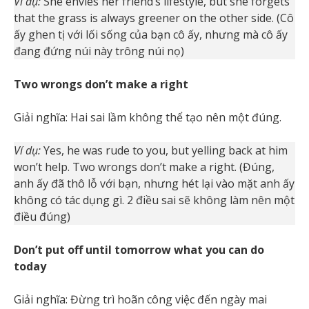
Ví dụ:
She envies her friend’s lifestyle, but she forgets
that the grass is always greener on the other side. (Cô
ấy ghen tị với lối sống của bạn cô ấy, nhưng mà cô ấy
đang đứng núi này trông núi nọ)
Two wrongs don’t make a right
Giải nghĩa: Hai sai lầm không thể tạo nên một đúng.
Ví dụ:
Yes, he was rude to you, but yelling back at him
won’t help. Two wrongs don’t make a right. (Đúng,
anh ấy đã thô lỗ với bạn, nhưng hét lại vào mặt anh ấy
không có tác dụng gì. 2 điều sai sẽ không làm nên một
điều đúng)
Don’t put off until tomorrow what you can do
today
Giải nghĩa: Đừng trì hoãn công việc đến ngày mai