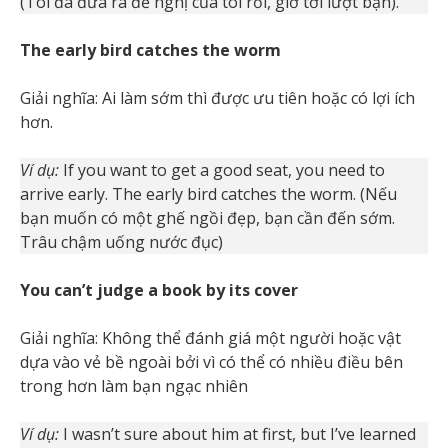
(Tôi đã đưa ra đề nghị của tôi rồi, giờ tới lượt bạn).
The early bird catches the worm
Giải nghĩa: Ai làm sớm thì được ưu tiên hoặc có lợi ích
hơn.
Ví dụ:
If you want to get a good seat, you need to
arrive early. The early bird catches the worm. (Nếu
bạn muốn có một ghế ngồi đẹp, bạn cần đến sớm.
Trâu chậm uống nước đục)
You can’t judge a book by its cover
Giải nghĩa: Không thể đánh giá một người hoặc vật
dựa vào vẻ bề ngoài bởi vì có thể có nhiều điều bên
trong hơn làm bạn ngạc nhiên
Ví dụ:
I wasn’t sure about him at first, but I’ve learned