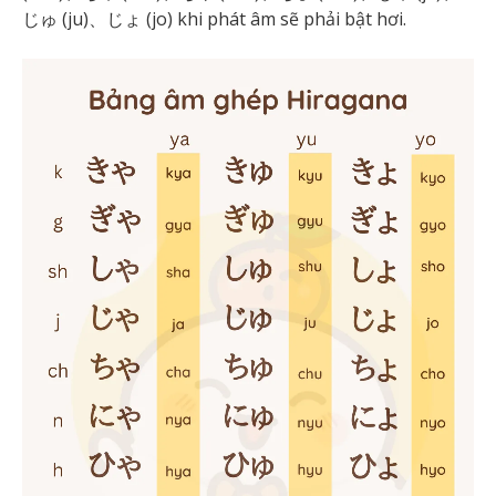
じゅ (ju)、じょ (jo) khi phát âm sẽ phải bật hơi.