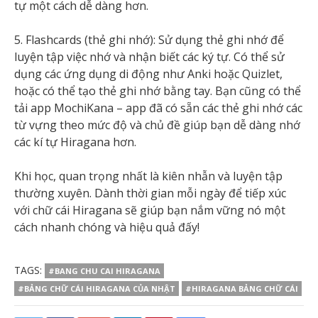
tự một cách dễ dàng hơn.
5. Flashcards (thẻ ghi nhớ): Sử dụng thẻ ghi nhớ để
luyện tập việc nhớ và nhận biết các ký tự. Có thể sử
dụng các ứng dụng di động như Anki hoặc Quizlet,
hoặc có thể tạo thẻ ghi nhớ bằng tay. Bạn cũng có thể
tải app MochiKana – app đã có sẵn các thẻ ghi nhớ các
từ vựng theo mức độ và chủ đề giúp bạn dễ dàng nhớ
các kí tự Hiragana hơn.
Khi học, quan trọng nhất là kiên nhẫn và luyện tập
thường xuyên. Dành thời gian mỗi ngày để tiếp xúc
với chữ cái Hiragana sẽ giúp bạn nắm vững nó một
cách nhanh chóng và hiệu quả đấy!
TAGS:
#BANG CHU CAI HIRAGANA
#BẢNG CHỮ CÁI HIRAGANA CỦA NHẬT
#HIRAGANA BẢNG CHỮ CÁI