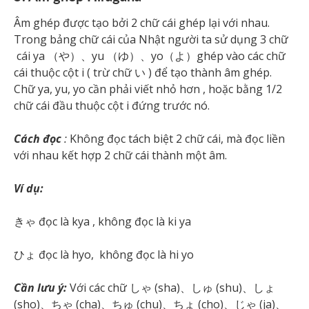
Âm ghép được tạo bởi 2 chữ cái ghép lại với nhau.
Trong bảng chữ cái của Nhật người ta sử dụng 3 chữ
cái ya （や）、yu （ゆ）、yo（よ）ghép vào các chữ
cái thuộc cột i ( trừ chữ い ) để tạo thành âm ghép.
Chữ ya, yu, yo cần phải viết nhỏ hơn , hoặc bằng 1/2
chữ cái đầu thuộc cột i đứng trước nó.
Cách đọc
:
Không đọc tách biệt 2 chữ cái, mà đọc liền
với nhau kết hợp 2 chữ cái thành một âm.
Ví dụ:
きゃ đọc là kya , không đọc là ki ya
ひょ đọc là hyo, không đọc là hi yo
Cần lưu ý:
Với các chữ しゃ (sha)、しゅ (shu)、しょ
(sho)、ちゃ (cha)、ちゅ (chu)、ちょ (cho)、じゃ (ja)、