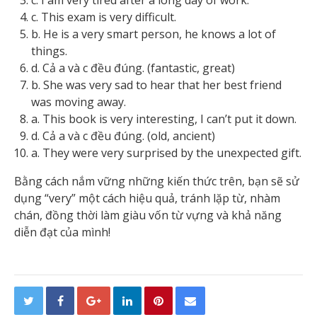
c. I am very tired after a long day of work.
c. This exam is very difficult.
b. He is a very smart person, he knows a lot of
things.
d. Cả a và c đều đúng. (fantastic, great)
b. She was very sad to hear that her best friend
was moving away.
a. This book is very interesting, I can’t put it down.
d. Cả a và c đều đúng. (old, ancient)
a. They were very surprised by the unexpected gift.
Bằng cách nắm vững những kiến thức trên, bạn sẽ sử
dụng “very” một cách hiệu quả, tránh lặp từ, nhàm
chán, đồng thời làm giàu vốn từ vựng và khả năng
diễn đạt của mình!