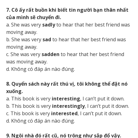
7. Cô ấy rất buồn khi biết tin người bạn thân nhất
của mình sẽ chuyển đi.
a. She was very
sadly
to hear that her best friend was
moving away.
b. She was very
sad
to hear that her best friend was
moving away.
c. She was very
sadden
to hear that her best friend
was moving away.
d. Không có đáp án nào đúng.
8. Quyển sách này rất thú vị, tôi không thể đặt nó
xuống.
a. This book is very
interesting
, I can’t put it down.
b. This book is very
interestingly
, I can’t put it down.
c. This book is very
interested
, I can’t put it down.
d. Không có đáp án nào đúng.
9. Ngôi nhà đó rất cũ, nó trông như sắp đổ vậy.