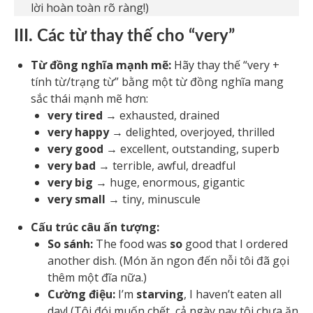
lời hoàn toàn rõ ràng!)
III. Các từ thay thế cho “very”
Từ đồng nghĩa mạnh mẽ:
Hãy thay thế “very +
tính từ/trạng từ” bằng một từ đồng nghĩa mang
sắc thái mạnh mẽ hơn:
very tired
→ exhausted, drained
very happy
→ delighted, overjoyed, thrilled
very good
→ excellent, outstanding, superb
very bad
→ terrible, awful, dreadful
very big
→ huge, enormous, gigantic
very small
→ tiny, minuscule
Cấu trúc câu ấn tượng:
So sánh:
The food was
so
good that I ordered
another dish. (Món ăn ngon đến nỗi tôi đã gọi
thêm một đĩa nữa.)
Cường điệu:
I’m
starving
, I haven’t eaten all
day! (Tôi đói muốn chết, cả ngày nay tôi chưa ăn