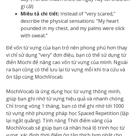
gì cả!)
Miêu tả chi tiết:
Instead of “very scared,”
describe the physical sensations: “My heart
pounded in my chest, and my palms were slick
with sweat.”
Để vốn từ vựng của bạn trở nên phong phú hơn thay
vì chỉ sử dụng “very” đơn điệu, bạn có thể sử dụng từ
điển Mochi để nâng cao vốn từ vựng của mình. Ngoài
ra bạn cũng có thể lưu lại từ vựng mỗi khi tra cứu và
ôn tập cùng MochiVocab.
MochiVocab là ứng dụng học từ vựng thông minh,
giúp bạn ghi nhớ từ vựng hiệu quả và nhanh chóng.
Chỉ trong vòng 1 tháng, bạn có thể ghi nhớ tới 1000
từ vựng nhờ phương pháp học Spaced Repetition (lặp
lại ngắt quãng). Tính năng Thời điểm vàng của
MochiVocab sẽ giúp bạn cá nhân hoá lộ trình học từ
vựng, xác định thời điểm ôn tập thích hợp nhất cho