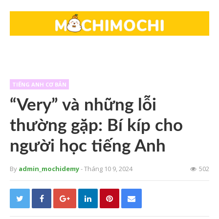
TIẾNG ANH CƠ BẢN
“Very” và những lỗi
thường gặp: Bí kíp cho
người học tiếng Anh
By
admin_mochidemy
- Tháng 10 9, 2024
502