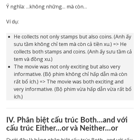
Ý nghĩa: …không những… mà còn…
Ví dụ:
He collects not only stamps but also coins. (Anh ấy
sưu tầm không chỉ tem mà còn cả tiền xu.) => He
collects both stamps and coins. (Anh ấy sưu tầm cả
tem và đồng xu.)
The movie was not only exciting but also very
informative. (Bộ phim không chỉ hấp dẫn mà còn
rất bổ ích.) => The movie was both exciting and
very informative. (Bộ phim vừa hấp dẫn vừa rất bổ
ích.)
IV. Phân biệt cấu trúc Both…and với
cấu trúc Either…or và Neither…or
Dưới đây là bảng phân biệt cấu trúc Both…and với cấu