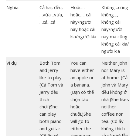
Nghĩa
Cả hai, đều,
Hoặc…
Không…cũng
…vừa…vừa,
hoặc…, cái
không…,
…cả…cả
này/người
không cái
này hoặc cái
này/người
kia/người kia
này mà cũng
không cái kia/
người kia
Ví dụ
Both Tom
You can
Neither John
and Jerry
have either
nor Mary is
like to play.
an apple or
at home. (Cả
(Cả Tom và
a banana.
John và Mary
Jerry đều
(Bạn có thể
đều không ở
thích
chọn táo
nhà.)She likes
chơi.)She
hoặc
neither
can play
chuối.)She
coffee nor
both piano
will go to
tea. (Cô ấy
and guitar.
either the
không thích
(Cô ấy có
cinema or
cả cà phê lẫn