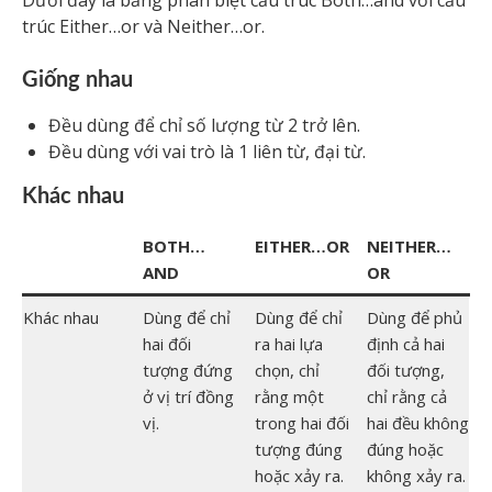
trúc Either…or và Neither…or.
Giống nhau
Đều dùng để chỉ số lượng từ 2 trở lên.
Đều dùng với vai trò là 1 liên từ, đại từ.
Khác nhau
BOTH…
EITHER…OR
NEITHER…
AND
OR
Khác nhau
Dùng để chỉ
Dùng để chỉ
Dùng để phủ
hai đối
ra hai lựa
định cả hai
tượng đứng
chọn, chỉ
đối tượng,
ở vị trí đồng
rằng một
chỉ rằng cả
vị.
trong hai đối
hai đều không
tượng đúng
đúng hoặc
hoặc xảy ra.
không xảy ra.