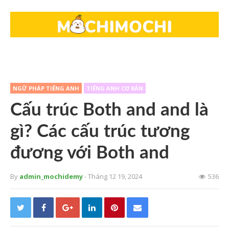
NGỮ PHÁP TIẾNG ANH
TIẾNG ANH CƠ BẢN
Cấu trúc Both and and là
gì? Các cấu trúc tương
đương với Both and
By
admin_mochidemy
- Tháng 12 19, 2024
536