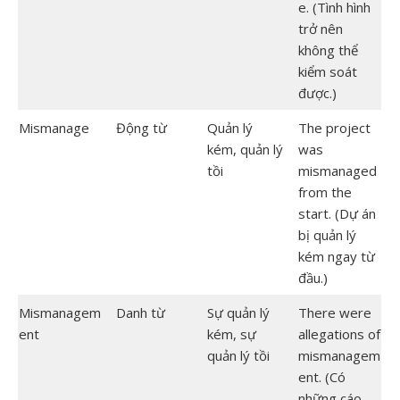
e. (Tình hình
trở nên
không thể
kiểm soát
được.)
Mismanage
Động từ
Quản lý
The project
kém, quản lý
was
tồi
mismanaged
from the
start. (Dự án
bị quản lý
kém ngay từ
đầu.)
Mismanagem
Danh từ
Sự quản lý
There were
ent
kém, sự
allegations of
quản lý tồi
mismanagem
ent. (Có
những cáo