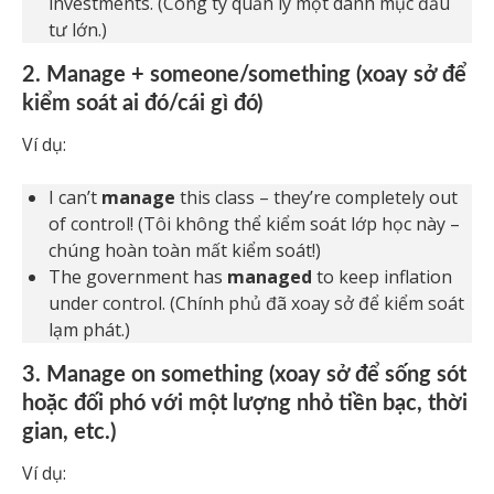
investments. (Công ty quản lý một danh mục đầu
tư lớn.)
2. Manage + someone/something (xoay sở để
kiểm soát ai đó/cái gì đó)
Ví dụ:
I can’t
manage
this class – they’re completely out
of control! (Tôi không thể kiểm soát lớp học này –
chúng hoàn toàn mất kiểm soát!)
The government has
managed
to keep inflation
under control. (Chính phủ đã xoay sở để kiểm soát
lạm phát.)
3. Manage on something (xoay sở để sống sót
hoặc đối phó với một lượng nhỏ tiền bạc, thời
gian, etc.)
Ví dụ: