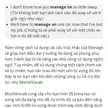
I don’t know how you
manage on
so little sleep.
(Tôi không biết bạn làm cách nào để xoay sở với ít
giấc ngủ như vậy.)
We’ll have to
manage on
one car now that I’ve lost
my job. (Chúng ta sẽ phải xoay sở với một chiếc xe
hơi vì tôi đã mất việc.)
Nắm vững cách sử dụng các cấu trúc khác của Manage
sẽ giúp bạn diễn đạt ý tưởng đa dạng và phong phú
hơn, tránh lặp từ và nâng cao khả năng sử dụng ngôn
ngữ. Tuy nhiên, để sử dụng chúng một cách chính xác
và tự nhiên, bạn cần trau dồi một vốn từ vựng đủ lớn.
Đây là lúc bạn nên tìm đến những công cụ hỗ trợ đắc
lực như
MochiVocab
.
MochiVocab cung cấp cho bạn hơn 20 khóa học từ
vựng với đa dạng chủ đề, từ trình độ cơ bản đến nâng
cao. Hơn 8,000 từ vựng được trình bày sinh động dưới