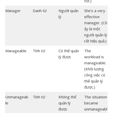
tốt.)
Manager
Danh từ
Người quản
She’s a very
lý
effective
manager. (Cô
ấy là một
người quản lý
rất hiệu quả.)
Manageable
Tính từ
Có thể quản
The
lý được
workload is
manageable.
(Khối lượng
công việc có
thể quản lý
được.)
Unmanageab
Tính từ
Không thể
The situation
le
quản lý
became
được
unmanageabl