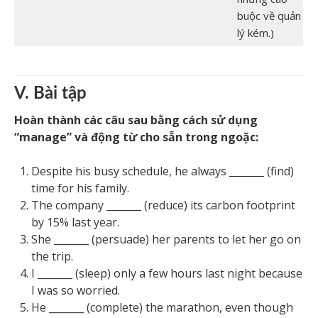
buộc về quản
lý kém.)
V. Bài tập
Hoàn thành các câu sau bằng cách sử dụng
“manage” và động từ cho sẵn trong ngoặc:
Despite his busy schedule, he always _______ (find)
time for his family.
The company _______ (reduce) its carbon footprint
by 15% last year.
She _______ (persuade) her parents to let her go on
the trip.
I _______ (sleep) only a few hours last night because
I was so worried.
He _______ (complete) the marathon, even though