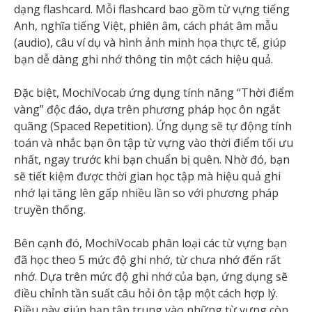
dạng flashcard. Mỗi flashcard bao gồm từ vựng tiếng
Anh, nghĩa tiếng Việt, phiên âm, cách phát âm mẫu
(audio), câu ví dụ và hình ảnh minh họa thực tế, giúp
bạn dễ dàng ghi nhớ thông tin một cách hiệu quả.
Đặc biệt, MochiVocab ứng dụng tính năng “Thời điểm
vàng” độc đáo, dựa trên phương pháp học ôn ngắt
quãng (Spaced Repetition). Ứng dụng sẽ tự động tính
toán và nhắc bạn ôn tập từ vựng vào thời điểm tối ưu
nhất, ngay trước khi bạn chuẩn bị quên. Nhờ đó, bạn
sẽ tiết kiệm được thời gian học tập mà hiệu quả ghi
nhớ lại tăng lên gấp nhiều lần so với phương pháp
truyền thống.
Bên cạnh đó, MochiVocab phân loại các từ vựng bạn
đã học theo 5 mức độ ghi nhớ, từ chưa nhớ đến rất
nhớ. Dựa trên mức độ ghi nhớ của bạn, ứng dụng sẽ
điều chỉnh tần suất câu hỏi ôn tập một cách hợp lý.
Điều này giúp bạn tập trung vào những từ vựng còn