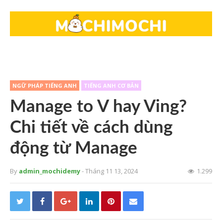
NGỮ PHÁP TIẾNG ANH
TIẾNG ANH CƠ BẢN
Manage to V hay Ving?
Chi tiết về cách dùng
động từ Manage
By
admin_mochidemy
- Tháng 11 13, 2024
1.299