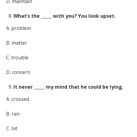
D. maintain
What’s the _____ with you? You look upset.
A. problem
B. matter
C. trouble
D. concern
It never _____ my mind that he could be lying.
A. crossed
B. ran
C. hit