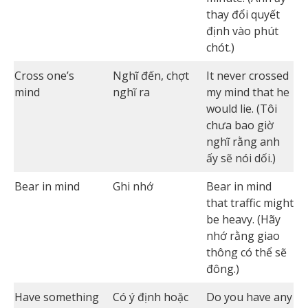
thay đổi quyết
định vào phút
chót.)
Cross one’s
Nghĩ đến, chợt
It never crossed
mind
nghĩ ra
my mind that he
would lie. (Tôi
chưa bao giờ
nghĩ rằng anh
ấy sẽ nói dối.)
Bear in mind
Ghi nhớ
Bear in mind
that traffic might
be heavy. (Hãy
nhớ rằng giao
thông có thể sẽ
đông.)
Have something
Có ý định hoặc
Do you have any