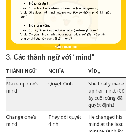
3. Các thành ngữ với “mind”
THÀNH NGỮ
NGHĨA
VÍ DỤ
Make up one’s
Quyết định
She finally made
mind
up her mind. (Cô
ấy cuối cùng đã
quyết định.)
Change one’s
Thay đổi quyết
He changed his
mind
định
mind at the last
minute. (Anh ấy