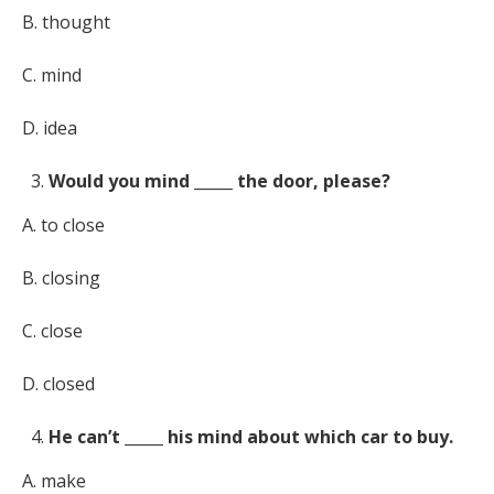
B. thought
C. mind
D. idea
Would you mind _____ the door, please?
A. to close
B. closing
C. close
D. closed
He can’t _____ his mind about which car to buy.
A. make