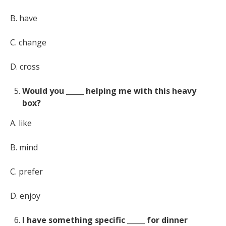
B. have
C. change
D. cross
Would you _____ helping me with this heavy
box?
A. like
B. mind
C. prefer
D. enjoy
I have something specific _____ for dinner