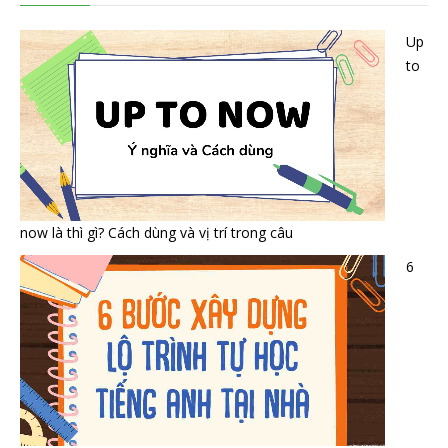
Up
to
now là thì gì? Cách dùng và vị trí trong câu
6