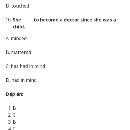
D. touched
She _____ to become a doctor since she was a
child.
A. minded
B. mattered
C. has had in mind
D. had in mind
Đáp án:
B
C
B
C