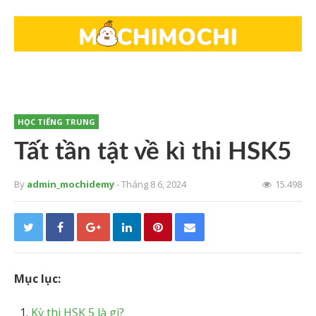
HỌC TIẾNG TRUNG
Tất tần tật về kì thi HSK5
By
admin_mochidemy
- Tháng 8 6, 2024
15.498
Mục lục:
Kỳ thi HSK 5 là gì?