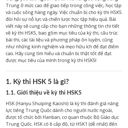
Trung ở mức cao để giao tiếp trong công việc, học tập
và cuộc sống hàng ngày. Việc chuẩn bị cho kỳ thi HSK5
đòi hỏi sự nỗ lực và chiến lược học tập hiệu quả. Bài
viết này sẽ cung cấp cho bạn những thông tin chi tiết
về kỳ thi HSK5, bao gồm mục tiêu của kỳ thi, cấu trúc
bài thi, các tài liệu và phương pháp ôn luyện, cũng
như những kinh nghiệm và mẹo hữu ích để đạt điểm
cao. Hãy cùng tìm hiểu và chuẩn bị thật tốt để đạt
được mục tiêu của mình trong kỳ thi HSK5!
1. Kỳ thi HSK 5 là gì?
1.1. Giới thiệu về kỳ thi HSK5
HSK (Hanyu Shuiping Kaoshi) là kỳ thi đánh giá năng
lực tiếng Trung Quốc dành cho người nước ngoài,
được tổ chức bởi Hanban, cơ quan thuộc Bộ Giáo dục
Trung Quốc. HSK có 6 cấp độ, từ HSK1 (dễ nhất) đến