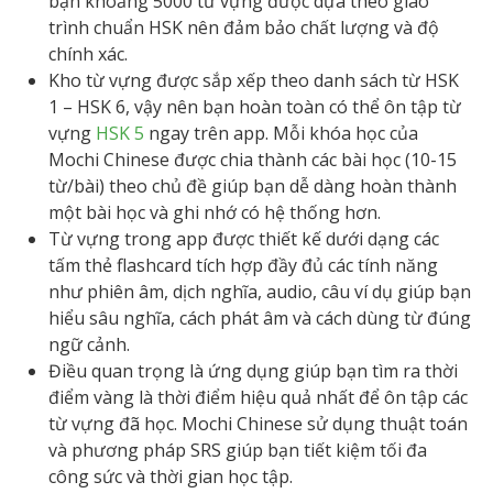
bạn khoảng 5000 từ vựng được dựa theo giáo
trình chuẩn HSK nên đảm bảo chất lượng và độ
chính xác.
Kho từ vựng được sắp xếp theo danh sách từ HSK
1 – HSK 6, vậy nên bạn hoàn toàn có thể ôn tập từ
vựng
HSK 5
ngay trên app. Mỗi khóa học của
Mochi Chinese được chia thành các bài học (10-15
từ/bài) theo chủ đề giúp bạn dễ dàng hoàn thành
một bài học và ghi nhớ có hệ thống hơn.
Từ vựng trong app được thiết kế dưới dạng các
tấm thẻ flashcard tích hợp đầy đủ các tính năng
như phiên âm, dịch nghĩa, audio, câu ví dụ giúp bạn
hiểu sâu nghĩa, cách phát âm và cách dùng từ đúng
ngữ cảnh.
Điều quan trọng là ứng dụng giúp bạn tìm ra thời
điểm vàng là thời điểm hiệu quả nhất để ôn tập các
từ vựng đã học. Mochi Chinese sử dụng thuật toán
và phương pháp SRS giúp bạn tiết kiệm tối đa
công sức và thời gian học tập.