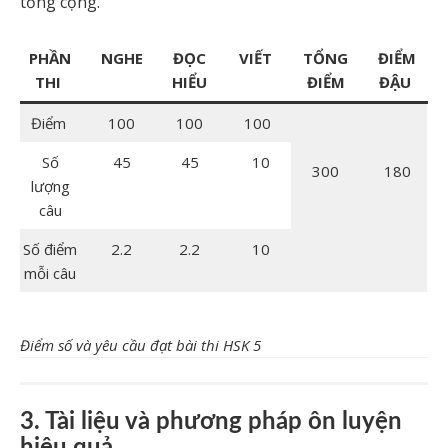
tổng cộng.
PHẦN
NGHE
ĐỌC
VIẾT
TỔNG
ĐIỂM
THI
HIỂU
ĐIỂM
ĐẬU
Điểm
100
100
100
Số
45
45
10
300
180
lượng
câu
Số điểm
2.2
2.2
10
mỗi câu
Điểm số và yêu cầu đạt bài thi HSK 5
3. Tài liệu và phương pháp ôn luyện
hiệu quả