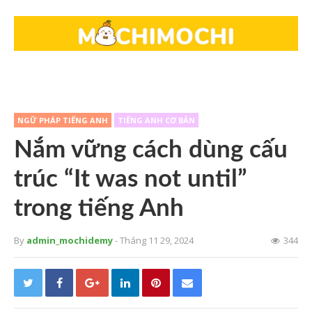
NGỮ PHÁP TIẾNG ANH
TIẾNG ANH CƠ BẢN
Nắm vững cách dùng cấu
trúc “It was not until”
trong tiếng Anh
By
admin_mochidemy
- Tháng 11 29, 2024
344