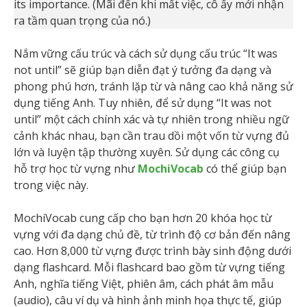
its importance. (Mãi đến khi mất việc, cô ấy mới nhận
ra tầm quan trọng của nó.)
Nắm vững cấu trúc và cách sử dụng cấu trúc “It was
not until” sẽ giúp bạn diễn đạt ý tưởng đa dạng và
phong phú hơn, tránh lặp từ và nâng cao khả năng sử
dụng tiếng Anh. Tuy nhiên, để sử dụng “It was not
until” một cách chính xác và tự nhiên trong nhiều ngữ
cảnh khác nhau, bạn cần trau dồi một vốn từ vựng đủ
lớn và luyện tập thường xuyên. Sử dụng các công cụ
hỗ trợ học từ vựng như
MochiVocab
có thể giúp bạn
trong việc này.
MochiVocab cung cấp cho bạn hơn 20 khóa học từ
vựng với đa dạng chủ đề, từ trình độ cơ bản đến nâng
cao. Hơn 8,000 từ vựng được trình bày sinh động dưới
dạng flashcard. Mỗi flashcard bao gồm từ vựng tiếng
Anh, nghĩa tiếng Việt, phiên âm, cách phát âm mẫu
(audio), câu ví dụ và hình ảnh minh họa thực tế, giúp