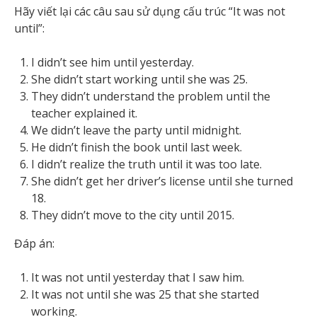
Hãy viết lại các câu sau sử dụng cấu trúc “It was not
until”:
I didn’t see him until yesterday.
She didn’t start working until she was 25.
They didn’t understand the problem until the
teacher explained it.
We didn’t leave the party until midnight.
He didn’t finish the book until last week.
I didn’t realize the truth until it was too late.
She didn’t get her driver’s license until she turned
18.
They didn’t move to the city until 2015.
Đáp án:
It was not until yesterday that I saw him.
It was not until she was 25 that she started
working.