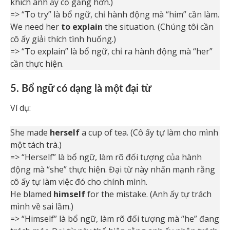
khích anh ấy cố gắng hơn.)
=> “To try” là bổ ngữ, chỉ hành động mà “him” cần làm.
We need her
to explain
the situation. (Chúng tôi cần
cô ấy giải thích tình huống.)
=> “To explain” là bổ ngữ, chỉ ra hành động mà “her”
cần thực hiện.
5. Bổ ngữ có dạng là một đại từ
Ví dụ:
She made
herself
a cup of tea. (Cô ấy tự làm cho mình
một tách trà.)
=> “Herself” là bổ ngữ, làm rõ đối tượng của hành
động mà “she” thực hiện. Đại từ này nhấn mạnh rằng
cô ấy tự làm việc đó cho chính mình.
He blamed
himself
for the mistake. (Anh ấy tự trách
mình về sai lầm.)
=> “Himself” là bổ ngữ, làm rõ đối tượng mà “he” đang