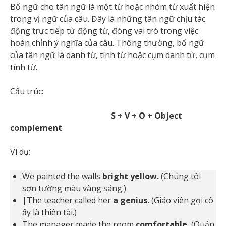
Bổ ngữ cho tân ngữ là một từ hoặc nhóm từ xuất hiện
trong vị ngữ của câu. Đây là những tân ngữ chịu tác
động trực tiếp từ động từ, đóng vai trò trong việc
hoàn chỉnh ý nghĩa của câu. Thông thường, bổ ngữ
của tân ngữ là danh từ, tính từ hoặc cụm danh từ, cụm
tính từ.
Cấu trúc:
S + V + O + Object
complement
Ví dụ:
We painted the walls
bright yellow.
(Chúng tôi
sơn tường màu vàng sáng.)
|The teacher called her
a genius.
(Giáo viên gọi cô
ấy là thiên tài.)
The manager made the room
comfortable.
(Quản