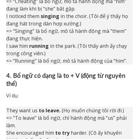
=> “Cheating” là bổ ngữ, mô tả hành động mà “him”
đang làm khi bị “she” bắt gặp.
I noticed them
singing
in the choir. (Tôi để ý thấy họ
đang hát trong dàn hợp xướng.)
=> “Singing” là bổ ngữ, mô tả hành động mà “them”
đang thực hiện.
I saw him
running
in the park. (Tôi thấy anh ấy chạy
trong công viên.)
=> “Running” là bổ ngữ, mô tả hành động của “him”.
4. Bổ ngữ có dạng là to + V (động từ nguyên
thể)
Ví dụ:
They want us
to leave.
(Họ muốn chúng tôi rời đi.)
=> “To leave” là bổ ngữ, chỉ hành động mà “us” phải
làm.
She encouraged him
to try
harder. (Cô ấy khuyến