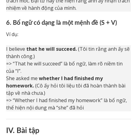
trách móc. Đại từ này thể hiện rằng anh ấy nhận trách
nhiệm về hành động của mình.
6. Bổ ngữ có dạng là một mệnh đề (S + V)
Ví dụ:
I believe
that he will succeed.
(Tôi tin rằng anh ấy sẽ
thành công.)
=> “That he will succeed” là bổ ngữ, làm rõ niềm tin
của “I”.
She asked me
whether I had finished my
homework.
(Cô ấy hỏi tôi liệu tôi đã hoàn thành bài
tập về nhà chưa.)
=> “Whether I had finished my homework” là bổ ngữ,
thể hiện nội dung mà “she” đã hỏi
IV. Bài tập