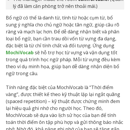
lý đã làm căn phòng trở nên thoải mái.)
Bổ ngữ có thể là danh từ, tính từ hoặc cụm từ, bổ
sung ý nghĩa cho chủ ngữ hoặc tân ngữ, giúp câu rõ
ràng và mạch lạc hơn. Để dễ dàng nhận biết và phân
loại bổ ngữ, bạn cần trau dồi vốn từ vựng đa dạng,
đặc biệt là từ chỉ tính chất và đối tượng. Ứng dụng
MochiVocab
sẽ hỗ trợ học từ vựng và vận dụng tốt
trong quá trình học ngữ pháp. Mỗi từ vựng đều kèm
theo ví dụ minh họa, giúp bạn dễ dàng nhận diện bổ
ngữ trong câu.
Tính năng đặc biệt của MochiVocab là “Thời điểm
vàng”, được thiết kế theo kỹ thuật lặp lại ngắt quãng
(spaced repetition) – kỹ thuật được chứng minh đem
lại hiệu quả ghi nhớ cho người học. Theo đó,
MochiVocab sẽ dựa vào lịch sử học của bạn để tính
toán thời điểm ôn tập phù hợp và gửi thông báo nhắc
nhở. Nhờ đó, khả năng ghi nhớ của bạn sẽ tăng gấp