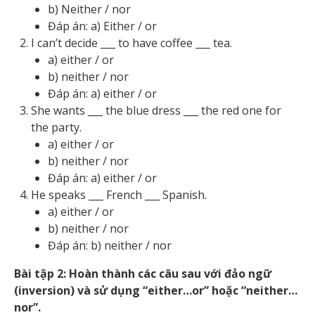
b) Neither / nor
Đáp án: a) Either / or
I can’t decide ___ to have coffee ___ tea.
a) either / or
b) neither / nor
Đáp án: a) either / or
She wants ___ the blue dress ___ the red one for
the party.
a) either / or
b) neither / nor
Đáp án: a) either / or
He speaks ___ French ___ Spanish.
a) either / or
b) neither / nor
Đáp án: b) neither / nor
Bài tập 2: Hoàn thành các câu sau với đảo ngữ
(inversion) và sử dụng “either…or” hoặc “neither…
nor”.