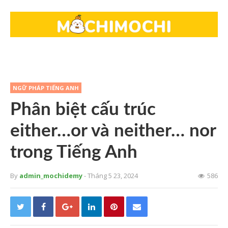
NGỮ PHÁP TIẾNG ANH
Phân biệt cấu trúc
either…or và neither… nor
trong Tiếng Anh
By
admin_mochidemy
- Tháng 5 23, 2024
586