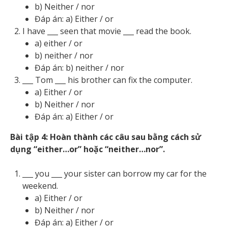
b) Neither / nor
Đáp án: a) Either / or
I have ___ seen that movie ___ read the book.
a) either / or
b) neither / nor
Đáp án: b) neither / nor
___ Tom ___ his brother can fix the computer.
a) Either / or
b) Neither / nor
Đáp án: a) Either / or
Bài tập 4: Hoàn thành các câu sau bằng cách sử
dụng “either…or” hoặc “neither…nor”.
___ you ___ your sister can borrow my car for the
weekend.
a) Either / or
b) Neither / nor
Đáp án: a) Either / or