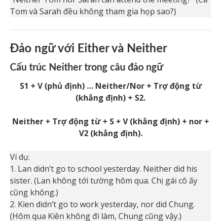
Tom và Sarah đều không tham gia họp sao?)
Đảo ngữ với Either và Neither
Cấu trúc Neither trong câu đảo ngữ
S­1 + V ­(phủ định) … Neither/Nor + Trợ động từ
(khẳng định) + S2.
Neither + Trợ động từ + S + V (khẳng định) + nor +
V2 (khẳng định).
Ví dụ:
1. Lan didn’t go to school yesterday. Neither did his
sister. (Lan không tới tường hôm qua. Chị gái cô ấy
cũng không.)
2. Kien didn’t go to work yesterday, nor did Chung.
(Hôm qua Kiên không đi làm, Chung cũng vậy.)