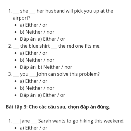
___ she ___ her husband will pick you up at the
airport?
a) Either / or
b) Neither / nor
Đáp án: a) Either / or
___ the blue shirt ___ the red one fits me.
a) Either / or
b) Neither / nor
Đáp án: b) Neither / nor
___ you ___ John can solve this problem?
a) Either / or
b) Neither / nor
Đáp án: a) Either / or
Bài tập 3: Cho các câu sau, chọn đáp án đúng.
___ Jane ___ Sarah wants to go hiking this weekend.
a) Either / or