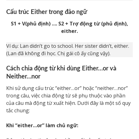
Cấu trúc Either trong đảo ngữ
S1 + V(phủ định) …. S2 + Trợ động từ (phủ định),
either.
Ví dụ:
Lan didn’t go to school. Her sister didn’t, either.
(Lan đã không đi học. Chị gái cô ấy cũng vậy).
Cách chia động từ khi dùng Either…or và
Neither…nor
Khi sử dụng cấu trúc “either…or” hoặc “neither…nor”
trong câu, việc chia động từ sẽ phụ thuộc vào phần
của câu mà động từ xuất hiện. Dưới đây là một số quy
tắc chung:
Khi “either…or” làm chủ ngữ: