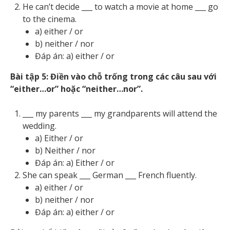
He can’t decide ___ to watch a movie at home ___ go
to the cinema.
a) either / or
b) neither / nor
Đáp án: a) either / or
Bài tập 5: Điền vào chỗ trống trong các câu sau với
“either…or” hoặc “neither…nor”.
___ my parents ___ my grandparents will attend the
wedding.
a) Either / or
b) Neither / nor
Đáp án: a) Either / or
She can speak ___ German ___ French fluently.
a) either / or
b) neither / nor
Đáp án: a) either / or