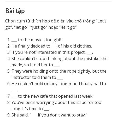
Bài tập
Chọn cụm từ thích hợp để điền vào chỗ trống: “Let’s
go”, “let go”, “just go” hoặc “let it go”.
___ to the movies tonight!
He finally decided to ___ of his old clothes.
If you’re not interested in this project, ___.
She couldn’t stop thinking about the mistake she
made, so I told her to ___.
They were holding onto the rope tightly, but the
instructor told them to ___.
He couldn’t hold on any longer and finally had to
___.
___ to the new cafe that opened last week.
You’ve been worrying about this issue for too
long. It’s time to ___.
She said, “___ if you don’t want to stay.”