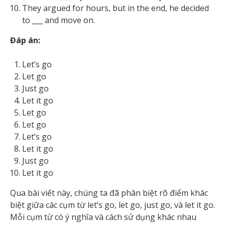
They argued for hours, but in the end, he decided
to ___ and move on.
Đáp án:
Let’s go
Let go
Just go
Let it go
Let go
Let go
Let’s go
Let it go
Just go
Let it go
Qua bài viết này, chúng ta đã phân biệt rõ điểm khác
biệt giữa các cụm từ let’s go, let go, just go, và let it go.
Mỗi cụm từ có ý nghĩa và cách sử dụng khác nhau