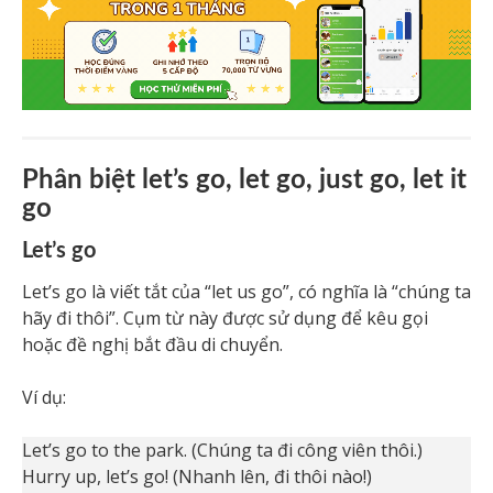
Phân biệt let’s go, let go, just go, let it
go
Let’s go
Let’s go là viết tắt của “let us go”, có nghĩa là “chúng ta
hãy đi thôi”. Cụm từ này được sử dụng để kêu gọi
hoặc đề nghị bắt đầu di chuyển.
Ví dụ:
Let’s go to the park. (Chúng ta đi công viên thôi.)
Hurry up, let’s go! (Nhanh lên, đi thôi nào!)