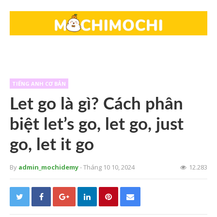
TIẾNG ANH CƠ BẢN
Let go là gì? Cách phân
biệt let’s go, let go, just
go, let it go
By
admin_mochidemy
- Tháng 10 10, 2024
12.283