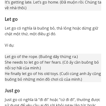
It’s getting late. Let’s go home. (Đã muộn rồi. Chúng ta
về nhà thôi.)
Let go
Let go có nghĩa là buông bỏ, thả lỏng hoặc dừng giữ
chặt một thứ, một điều gì đó.
Ví dụ:
Let go of the rope. (Buông dây thừng ra.)
She needs to let go of her fears. (Cô ấy cần buông bỏ
nỗi sợ hãi của mình.)
He finally let go of his old toys. (Cuối cùng anh ấy cũng
buông bỏ những món đồ chơi cũ của mình.)
Just go
Just go có nghĩa là “đi đi” hoặc “cứ đi đi”, thường được
sử dụng để yêu cầu ai đó rời khỏi ngay lập tức hoặc