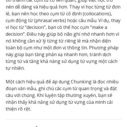
tin thành các cụm từ có liên quan, giúp việc học trở
nên dễ dàng và hiệu quả hơn. Thay vì học từng từ đơn
lẻ, bạn nên học theo cụm từ cố định (collocations),
cụm động từ (phrasal verbs) hoặc câu mẫu. Ví dụ, thay
vì học từ “decision”, bạn có thể học cụm “make a
decision”. Điều này giúp bộ não ghi nhớ nhanh hơn vì
nó không cần xử lý từng từ riêng lẻ mà nhận diện
toàn bộ cụm như một đơn vị thông tin. Phương pháp
này giúp bạn tăng phản xạ nhanh hơn, tránh dịch
từng từ và tăng khả năng sử dụng từ vựng một cách
tự nhiên.
Một cách hiệu quả để áp dụng Chunking là đọc nhiều
đoạn văn mẫu, ghi chú các cụm từ quan trọng và đặt
câu với chúng. Khi luyện tập thường xuyên, bạn sẽ
nhận thấy khả năng sử dụng từ vựng của mình cải
thiện rõ rệt.