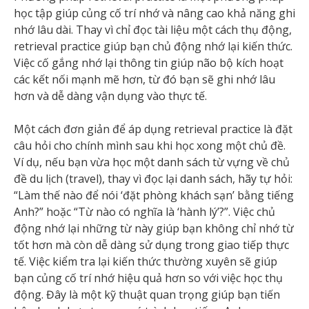
học tập giúp củng cố trí nhớ và nâng cao khả năng ghi
nhớ lâu dài. Thay vì chỉ đọc tài liệu một cách thụ động,
retrieval practice giúp bạn chủ động nhớ lại kiến thức.
Việc cố gắng nhớ lại thông tin giúp não bộ kích hoạt
các kết nối mạnh mẽ hơn, từ đó bạn sẽ ghi nhớ lâu
hơn và dễ dàng vận dụng vào thực tế.
Một cách đơn giản để áp dụng retrieval practice là đặt
câu hỏi cho chính mình sau khi học xong một chủ đề.
Ví dụ, nếu bạn vừa học một danh sách từ vựng về chủ
đề du lịch (travel), thay vì đọc lại danh sách, hãy tự hỏi:
“Làm thế nào để nói ‘đặt phòng khách sạn’ bằng tiếng
Anh?” hoặc “Từ nào có nghĩa là ‘hành lý’?”. Việc chủ
động nhớ lại những từ này giúp bạn không chỉ nhớ từ
tốt hơn mà còn dễ dàng sử dụng trong giao tiếp thực
tế. Việc kiểm tra lại kiến thức thường xuyên sẽ giúp
bạn củng cố trí nhớ hiệu quả hơn so với việc học thụ
động. Đây là một kỹ thuật quan trọng giúp bạn tiến