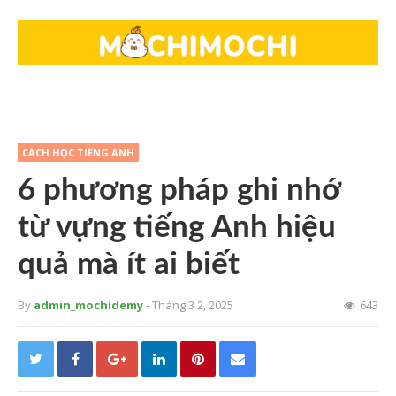
CÁCH HỌC TIẾNG ANH
6 phương pháp ghi nhớ
từ vựng tiếng Anh hiệu
quả mà ít ai biết
By
admin_mochidemy
- Tháng 3 2, 2025
643