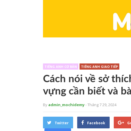
TIẾNG ANH CƠ BẢN
TIẾNG ANH GIAO TIẾP
Cách nói về sở thíc
vựng cần biết và b
By
admin_mochidemy
- Tháng 7 29, 2024
Twitter
Facebook
G