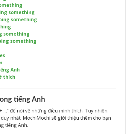
something
doing something
 doing something
thing
ng something
doing something
tes
un
tiếng Anh
ở thích
trong tiếng Anh
 + …” để nói về những điều mình thích. Tuy nhiên,
t duy nhất. MochiMochi sẽ giới thiệu thêm cho bạn
ng tiếng Anh.