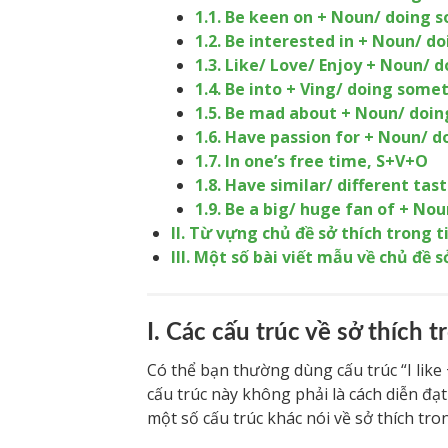
1.1. Be keen on + Noun/ doing 
1.2. Be interested in + Noun/ 
1.3. Like/ Love/ Enjoy + Noun/
1.4. Be into + Ving/ doing some
1.5. Be mad about + Noun/ doi
1.6. Have passion for + Noun/ 
1.7. In one’s free time, S+V+O
1.8. Have similar/ different tas
1.9. Be a big/ huge fan of + No
II. Từ vựng chủ đề sở thích trong 
III. Một số bài viết mẫu về chủ đề s
I. Các cấu trúc về sở thích 
Có thể bạn thường dùng cấu trúc “I like
cấu trúc này không phải là cách diễn đạ
một số cấu trúc khác nói về sở thích tro