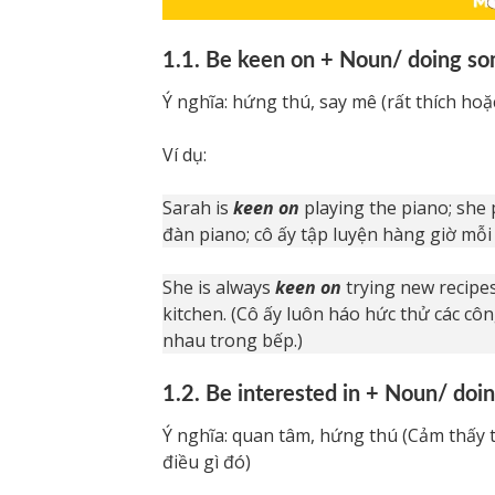
1.1. Be keen on + Noun/ doing s
Ý nghĩa: hứng thú, say mê (rất thích hoặ
Ví dụ:
Sarah is
keen on
playing the piano; she p
đàn piano; cô ấy tập luyện hàng giờ mỗi
She is always
keen on
trying new recipes
kitchen. (Cô ấy luôn háo hức thử các cô
nhau trong bếp.)
1.2. Be interested in + Noun/ doi
Ý nghĩa: quan tâm, hứng thú (Cảm thấy 
điều gì đó)