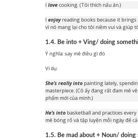
I
love
cooking. (Tôi thích nấu ăn.)
I
enjoy
reading books because it brings 
vì nó mang lại cho tôi niềm vui và giúp tô
1.4. Be into + Ving/ doing someth
Ý nghĩa: say mê điều gì đó
Ví dụ:
She’s really into
painting lately, spendi
masterpiece. (Cô ấy đang rất đam mê vẽ
phẩm mới của mình.)
He’s into
basketball and practices every 
mê bóng rổ và tập luyện mỗi ngày để cải
1.5. Be mad about + Noun/ doing