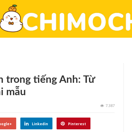
h trong tiếng Anh: Từ
ài mẫu
7.387
oogle+
Linkedin
Pinterest