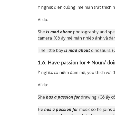
Ý nghĩa: điên cuồng, mê mẩn (rất thích 
Ví dụ:
She
is mad about
photography and spen
camera. (Cô ấy mê mẩn nhiếp ảnh và dà
The little boy
is mad about
dinosaurs. 
1.6. Have passion for + Noun/ do
Ý nghĩa: có niềm đam mê, yêu thích với đ
Ví dụ:
She
has a passion for
drawing. (Cô ấy có
He
has a passion for
music so he joins 