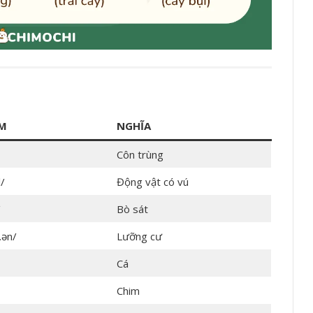
ÂM
NGHĨA
Côn trùng
/
Động vật có vú
/
Bò sát
.ən/
Lưỡng cư
Cá
Chim