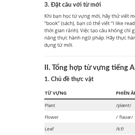
3. Đặt câu với từ mới
Khi bạn học từ vựng mới, hãy thử viết m
“book” (sách), bạn có thể viết “I like re
thời gian rảnh). Việc tạo câu không chỉ
năng thực hành ngữ pháp. Hãy thực hàn
dụng từ mới.
II. Tổng hợp từ vựng tiếng 
1. Chủ đề thực vật
TỪ VỰNG
PHIÊN 
Plant
/plænt/
Flower
/ˈflaʊər/
Leaf
/liːf/