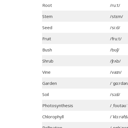
Root
/ruːt/
Stem
/stɛm/
Seed
/siːd/
Fruit
/fruːt/
Bush
/bʊʃ/
Shrub
/ʃrʌb/
Vine
/vaɪn/
Garden
/ˈɡɑːrdən
Soil
/sɔɪl/
Photosynthesis
/ˌfoʊtəʊˈ
Chlorophyll
/ˈklɔːrəfɪl
Pollination
/ˌpɒlɪˈneɪ