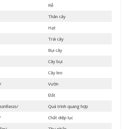
Rễ
Thân cây
Hạt
Trái cây
Bụi cây
Cây bụi
Cây leo
/
Vườn
Đất
sɪnθəsɪs/
Quá trình quang hợp
/
Chất diệp lục
ʃən/
Thụ phấn