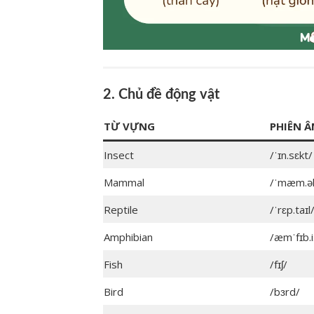
2. Chủ đề động vật
TỪ VỰNG
PHIÊN 
Insect
/ˈɪn.sɛkt/
Mammal
/ˈmæm.əl
Reptile
/ˈrɛp.taɪl
Amphibian
/æmˈfɪb.i
Fish
/fɪʃ/
Bird
/bɜrd/