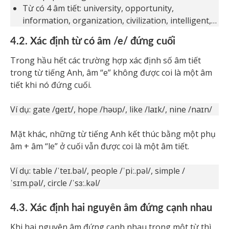
Từ có 4 âm tiết: university, opportunity,
information, organization, civilization, intelligent,…
4.2. Xác định từ có âm /e/ đứng cuối
Trong hầu hết các trường hợp xác định số âm tiết
trong từ tiếng Anh, âm “e” không được coi là một âm
tiết khi nó đứng cuối.
Ví dụ: gate /ɡeɪt/, hope /həʊp/, like /laɪk/, nine /naɪn/
Mặt khác, những từ tiếng Anh kết thúc bằng một phụ
âm + âm “le” ở cuối vẫn được coi là một âm tiết.
Ví dụ: table /ˈteɪ.bəl/, people /ˈpiː.pəl/, simple /
ˈsɪm.pəl/, circle /ˈsɜː.kəl/
4.3. Xác định hai nguyên âm đứng cạnh nhau
Khi hai nguyên âm đứng cạnh nhau trong một từ thì