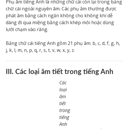
Phụ âm tiếng Anh là những chữ cái còn lại trong bảng
chữ cái ngoài nguyên âm. Các phụ âm thường được
phát âm bằng cách ngăn không cho không khí dễ
dàng đi qua miệng bằng cách khép môi hoặc dùng
lưỡi chạm vào răng.
Bảng chữ cái tiếng Anh gồm 21 phụ âm. b, c, d, f, g, h,
j, k, l, m, n, p, q, r, s, t, v, w, x, y, z.
III. Các loại âm tiết trong tiếng Anh
Các
loại
âm
tiết
trong
tiếng
Anh