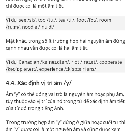
chỉ được coi là một âm tiết.
Ví dụ: see /siː/, too /tuː/, tea /tiː/, foot /fʊt/, room
/ruːm/, noodle /ˈnuːdl/
Mặt khác, trong số ít trường hợp hai nguyên âm đứng
cạnh nhau vẫn được coi là hai âm tiết.
Ví dụ: Canadian /kəˈneɪ.di.ən/, riot /ˈraɪ.ət/, cooperate
/kəʊˈɒp.ər.eɪt/, experience /ɪkˈspɪə.ri.əns/
4.4. Xác định vị trí âm /y/
Âm “y” có thể đóng vai trò là nguyên âm hoặc phụ âm,
tùy thuộc vào vị trí của nó trong từ để xác định âm tiết
của từ đó trong tiếng Anh.
Trong trường hợp âm “y” đứng ở giữa hoặc cuối từ thì
âm “y” được coi là một nguyên âm và cũng được xem