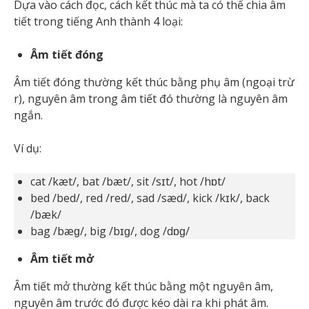
Dựa vào cách đọc, cách kết thúc mà ta có thể chia âm
tiết trong tiếng Anh thành 4 loại:
Âm tiết đóng
Âm tiết đóng thường kết thúc bằng phụ âm (ngoại trừ
r), nguyên âm trong âm tiết đó thường là nguyên âm
ngắn.
Ví dụ:
cat /kæt/, bat /bæt/, sit /sɪt/, hot /hɒt/
bed /bed/, red /red/, sad /sæd/, kick /kɪk/, back
/bæk/
bag /bæɡ/, big /bɪɡ/, dog /dɒɡ/
Âm tiết mở
Âm tiết mở thường kết thúc bằng một nguyên âm,
nguyên âm trước đó được kéo dài ra khi phát âm.