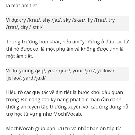
là một âm tiết.
Ví dụ: cry /kraɪ/, shy /ʃaɪ/, sky /skaɪ/, fly /fraɪ/, try
/traɪ/, city /ˈsɪt.i/
Trong trường hợp khác, nếu âm “y” đứng ở đầu các từ
thì nó được coi là một phụ âm và không được tính là
một âm tiết.
Ví dụ: young /jʌŋ/, year /jɪər/, your /jɔːr/, yellow /
ˈjel.əʊ/, yard /jɑːd/
Hiểu rõ các quy tắc về âm tiết là bước khởi đầu quan
trọng. Để nâng cao kỹ năng phát âm, bạn cần dành
thời gian luyện tập thường xuyên với các ứng dụng hỗ
trợ học từ vựng như MochiVocab.
MochiVocab giúp bạn lưu từ và nhắc bạn ôn tập từ