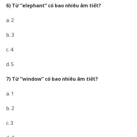
6) Từ “elephant” có bao nhiêu âm tiết?
a. 2
b. 3
c. 4
d. 5
7) Từ “window” có bao nhiêu âm tiết?
a. 1
b. 2
c. 3