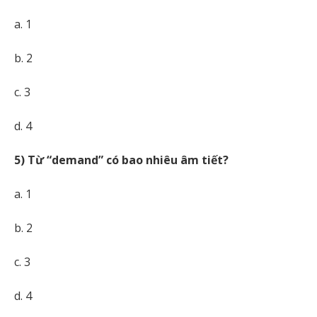
a. 1
b. 2
c. 3
d. 4
5) Từ “demand” có bao nhiêu âm tiết?
a. 1
b. 2
c. 3
d. 4