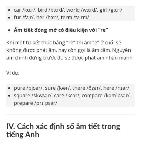
car /kɑːr/, bird /bɜːrd/, world /wɜːrd/, girl /gɜːrl/
fur /fɜːr/, her /hɜːr/, term /tɜːrm/
Âm tiết đóng mở có điều kiện với “re”
Khi một từ kết thúc bằng “re” thì âm “e” ở cuối sẽ
không được phát âm, hay còn gọi là âm câm. Nguyên
âm chính đứng trước đó sẽ được phát âm nhấn mạnh.
Ví dụ:
pure /pjʊər/, sure /ʃʊər/, there /ðɛər/, here /hɪər/
square /skwɛər/, care /kɛər/, compare /kəmˈpɛər/,
prepare /prɪˈpɛər/
IV. Cách xác định số âm tiết trong
tiếng Anh