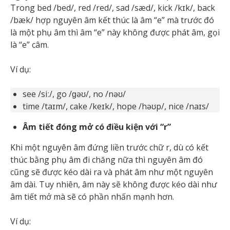
Trong bed /bed/, red /red/, sad /sæd/, kick /kɪk/, back
/bæk/ hợp nguyên âm kết thúc là âm “e” mà trước đó
là một phụ âm thì âm “e” này không được phát âm, gọi
là “e” câm.
Ví dụ:
see /siː/, go /ɡəʊ/, no /nəʊ/
time /taɪm/, cake /keɪk/, hope /həʊp/, nice /naɪs/
Âm tiết đóng mở có điều kiện với “r”
Khi một nguyên âm đứng liền trước chữ r, dù có kết
thúc bằng phụ âm đi chăng nữa thì nguyên âm đó
cũng sẽ được kéo dài ra và phát âm như một nguyên
âm dài. Tuy nhiên, âm này sẽ không được kéo dài như
âm tiết mở mà sẽ có phần nhấn mạnh hơn.
Ví dụ: