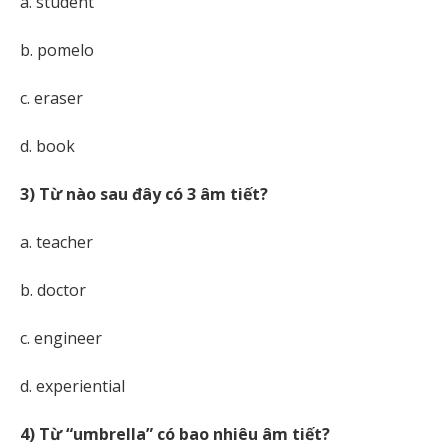
a. student
b. pomelo
c. eraser
d. book
3) Từ nào sau đây có 3 âm tiết?
a. teacher
b. doctor
c. engineer
d. experiential
4) Từ “umbrella” có bao nhiêu âm tiết?