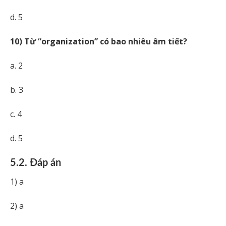
d. 5
10) Từ “organization” có bao nhiêu âm tiết?
a. 2
b. 3
c. 4
d. 5
5.2. Đáp án
1) a
2) a