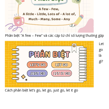
Phân biệt “A few – Few” và các cặp từ chỉ số lượng thường gặp
Let
go
là
gì?
Cách phân biệt let’s go, let go, just go, let it go