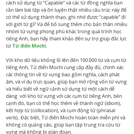
cách sử dụng từ “Capable” và các từ đồng nghĩa bạn
cần làm bài tập và ôn luyện thật nhiều cấu trúc này để
có thể sử dụng thành thạo, ghi nhớ được “capable” đi
với giới từ gì? Và để bổ sung thêm cho bản thân nhiều
nhóm từ vựng phong phú khác trong quá trình học
tiếng Anh, bạn hãy tham khảo đến sự trợ giúp đắc lực
từ
Từ điển Mochi
.
Với kho dữ liệu khổng lồ lên đến 100.000 từ và cụm từ
tiếng Anh, Từ điển Mochi cung cấp đầy đủ, chính xác
các thông tin về từ vựng bao gồm nghĩa, cách phát
âm, và ví dụ trực quan, giúp bạn mở rộng vốn từ vựng
và hiểu biết về ngữ cảnh sử dụng từ một cách dễ
dàng với kho từ vựng với các cụm từ tiếng Anh, bên
cạnh đó, bạn có thể học thêm về thành ngữ (idiom),
kết hợp từ (collocation), và cụm động từ (phrasal
verb).. Đặc biệt, Từ điển Mochi hoàn toàn miễn phí và
không có quảng cáo, giúp bạn tập trung tra cứu từ
vựng mà không bị gián đoạn.