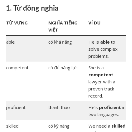
1. Từ đồng nghĩa
TỪ VỰNG
NGHĨA TIẾNG
VÍ DỤ
VIỆT
able
có khả năng
He is
able
to
solve complex
problems.
competent
có đủ năng lực
She is a
competent
lawyer with a
proven track
record.
proficient
thành thạo
He’s
proficient
in
two languages.
skilled
có kỹ năng
We need a
skilled