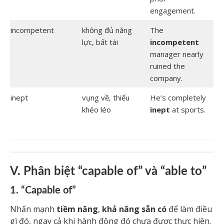
engagement.
incompetent
không đủ năng
The
lực, bất tài
incompetent
manager nearly
ruined the
company.
inept
vụng về, thiếu
He’s completely
khéo léo
inept
at sports.
V. Phân biệt “capable of” và “able to”
1. “Capable of”
Nhấn mạnh
tiềm năng
,
khả năng sẵn có
để làm điều
gì đó, ngay cả khi hành động đó chưa được thực hiện.