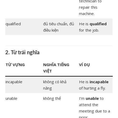
technician to
repair this
machine.
qualified
đủ tiêu chuẩn, đủ
He is
qualified
điều kiện
for the job.
2. Từ trái nghĩa
TỪ VỰNG
NGHĨA TIẾNG
VÍ DỤ
VIỆT
incapable
không có khả
He is
incapable
năng
of hurting a fly.
unable
không thể
I’m
unable
to
attend the
meeting due to a
prior