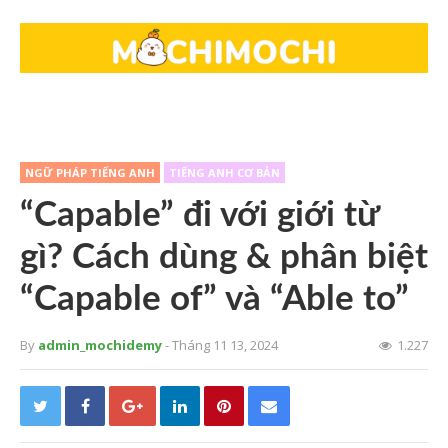
NGỮ PHÁP TIẾNG ANH
TIẾNG ANH CƠ BẢN
“Capable” đi với giới từ
gì? Cách dùng & phân biệt
“Capable of” và “Able to”
By
admin_mochidemy
- Tháng 11 13, 2024
1.227