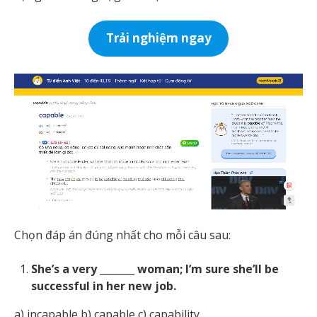
Trải nghiệm ngay
Chọn đáp án đúng nhất cho mỗi câu sau:
She’s a very _______ woman; I’m sure she’ll be
successful in her new job.
a) incapable b) capable c) capability