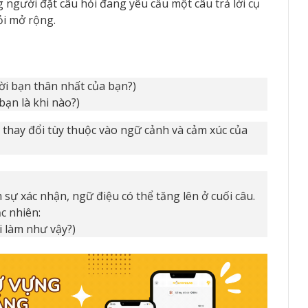
g người đặt câu hỏi đang yêu cầu một câu trả lời cụ
ỏi mở rộng.
ười bạn thân nhất của bạn?)
bạn là khi nào?)
thay đổi tùy thuộc vào ngữ cảnh và cảm xúc của
sự xác nhận, ngữ điệu có thể tăng lên ở cuối câu.
c nhiên:
i làm như vậy?)