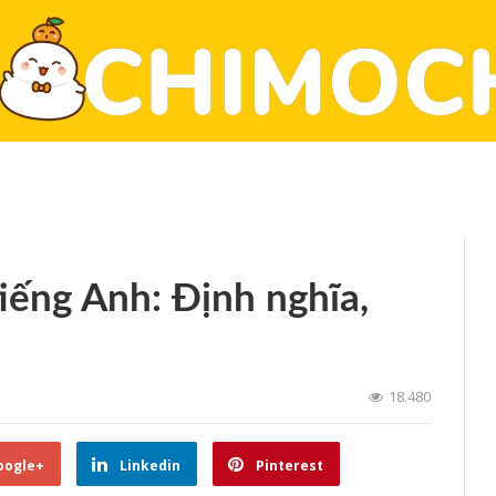
iếng Anh: Định nghĩa,
18.480
oogle+
Linkedin
Pinterest