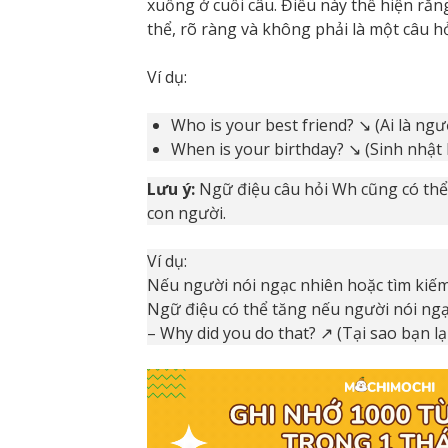
xuống ở cuối câu. Điều này thể hiện rằn
thể, rõ ràng và không phải là một câu h
Ví dụ:
Who is your best friend? ↘ (Ai là ng
When is your birthday? ↘ (Sinh nhật 
Lưu ý:
Ngữ điệu câu hỏi Wh cũng có thể 
con người.
Ví dụ:
Nếu người nói ngạc nhiên hoặc tìm kiếm 
Ngữ điệu có thể tăng nếu người nói ngạ
– Why did you do that? ↗ (Tại sao bạn lạ