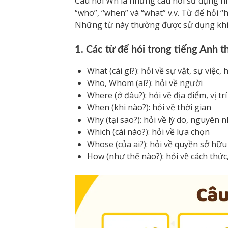
Câu hỏi Wh là những câu hỏi sử dụng nh
“who”, “when” và “what” v.v. Từ để hỏi
Những từ này thường được sử dụng khi 
1. Các từ để hỏi trong tiếng Anh 
What (cái gì?): hỏi về sự vật, sự việ
Who, Whom (ai?): hỏi về người
Where (ở đâu?): hỏi về địa điểm, vị trí
When (khi nào?): hỏi về thời gian
Why (tại sao?): hỏi về lý do, nguyên 
Which (cái nào?): hỏi về lựa chọn
Whose (của ai?): hỏi về quyền sở hữu
How (như thế nào?): hỏi về cách thứ