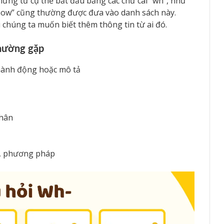
ững từ cụ thể bắt đầu bằng các chữ cái “wh”, như
 “how” cũng thường được đưa vào danh sách này.
chúng ta muốn biết thêm thông tin từ ai đó.
thường gặp
c, hành động hoặc mô tả
nhân
c, phương pháp