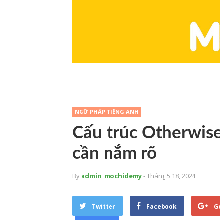
NGỮ PHÁP TIẾNG ANH
Cấu trúc Otherwise 
cần nắm rõ
By
admin_mochidemy
- Tháng 5 18, 2024
Twitter
Facebook
G