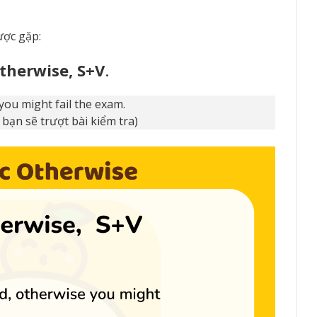
ược gặp:
otherwise, S+V
.
you might fail the exam.
ạn sẽ trượt bài kiểm tra)