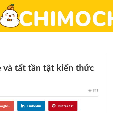
và tất tần tật kiến thức
811
oogle+
Linkedin
Pinterest