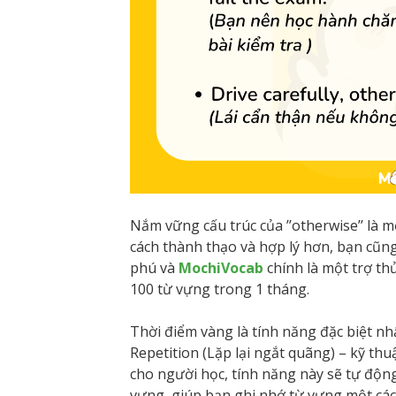
Nắm vững cấu trúc của ’’otherwise’’ là 
cách thành thạo và hợp lý hơn, bạn cũn
phú và
MochiVocab
chính là một trợ t
100 từ vựng trong 1 tháng.
Thời điểm vàng là tính năng đặc biệt n
Repetition (Lặp lại ngắt quãng) – kỹ th
cho người học, tính năng này sẽ tự động
vựng, giúp bạn ghi nhớ từ vựng một cá