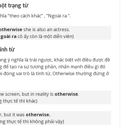
ột trạng từ
‘’theo cách khác’’ , ‘’Ngoài ra ‘’.
otherwise
she is also an actress.
goài ra
cô ấy còn là một diễn viên)
ính từ
ang ý nghĩa là trái ngược, khác biệt với điều được đề
g để tạo ra sự tương phản, nhấn mạnh điều gì đó
i đóng vai trò là tính từ, Otherwise thường đứng ở
e screen, but in reality is
otherwise
.
 thực tế thì khác)
, but it was
otherwise.
ưng thực tế thì không phải vậy)