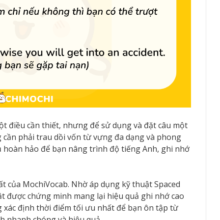
một điều cần thiết, nhưng để sử dụng và đặt câu một
g cần phải trau dồi vốn từ vựng đa dạng và phong
hủ hoàn hảo để bạn nâng trình độ tiếng Anh, ghi nhớ
hất của MochiVocab. Nhờ áp dụng kỹ thuật Spaced
uật được chứng minh mang lại hiệu quả ghi nhớ cao
 xác định thời điểm tối ưu nhất để bạn ôn tập từ
ch nhanh chóng và hiệu quả.