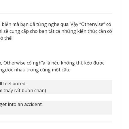
ổ biến mà bạn đã từng nghe qua. Vậy ‘’Otherwise’’ có
i sẽ cung cấp cho bạn tất cả những kiến thức cần có
ó thể!
ừ, Otherwise có nghĩa là nếu không thì, kẻo được
i ngược nhau trong cùng một câu.
ll feel bored.
ảm thấy rất buồn chán)
 get into an accident.