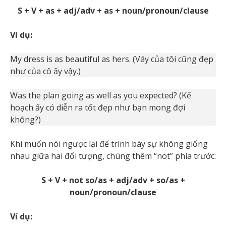
S + V + as + adj/adv + as + noun/pronoun/clause
Ví dụ:
My dress is as beautiful as hers. (Váy của tôi cũng đẹp
như của cô ấy vậy.)
Was the plan going as well as you expected? (Kế
hoạch ấy có diễn ra tốt đẹp như bạn mong đợi
không?)
Khi muốn nói ngược lại để trình bày sự không giống
nhau giữa hai đối tượng, chúng thêm “not” phía trước:
S + V + not so/as + adj/adv + so/as +
noun/pronoun/clause
Ví dụ: