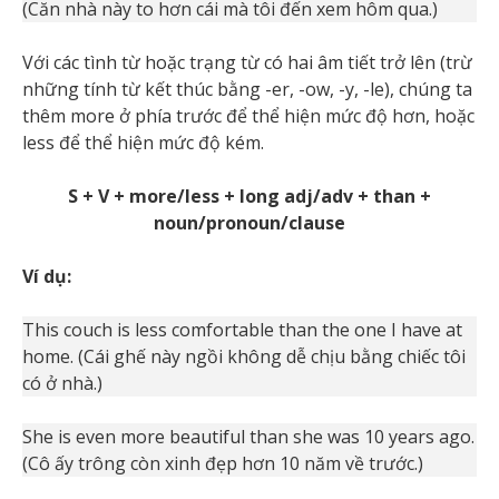
(Căn nhà này to hơn cái mà tôi đến xem hôm qua.)
Với các tình từ hoặc trạng từ có hai âm tiết trở lên (trừ
những tính từ kết thúc bằng -er, -ow, -y, -le), chúng ta
thêm more ở phía trước để thể hiện mức độ hơn, hoặc
less để thể hiện mức độ kém.
S + V + more/less + long adj/adv + than +
noun/pronoun/clause
Ví dụ:
This couch is less comfortable than the one I have at
home. (Cái ghế này ngồi không dễ chịu bằng chiếc tôi
có ở nhà.)
She is even more beautiful than she was 10 years ago.
(Cô ấy trông còn xinh đẹp hơn 10 năm về trước.)