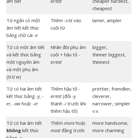
âm tiết
er/est
cheaper hardest,
cheapest
Từ ngắn có một
Thêm
-r/st
vào
lamer, ampler
âm tiết kết thúc
cuối từ
bằng chữ cái
-e
Từ có một âm tiết
Nhân đôi phụ âm
bigger,
và kết thúc bằng
cuối + hậu tố
-
thinner biggest,
một nguyên âm
er/est
thinnest
và một phụ âm
(trừ
w
)
Từ có hai âm tiết
Thêm hậu tố
-
prettier, friendlier,
kết thúc bằng
-y, -
er/est
(đổi
-y
cleverer,
er, -ow
hoặc
-ie
thành
-i
trước khi
narrower, simpler
thêm hậu tố)
v.v.
Từ có hai âm tiết
Thêm
more
hoặc
more handsome,
không
kết thúc
most
đằng trước
more charming
bằng
-y