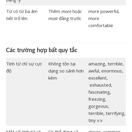
Từ có từ ba âm
Thêm
more
hoặc
more powerful,
tiết trở lên
most
đằng trước
more
comfortable
Các trường hợp bất quy tắc
Tính từ chỉ sự cực
Không tồn tại
amazing, terrible,
độ
dạng so sánh hơn
awful, enormous,
kém
excellent,
exhausted,
fascinating,
freezing,
gorgeous,
terrible, terrifying,
tiny v.v
Một số tính từ có
Có thể dùng cả
clever, common,