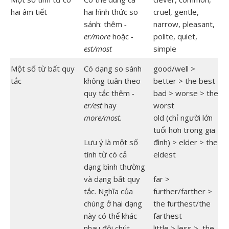
hai âm tiết
hai hình thức so
cruel, gentle,
sánh: thêm
-
narrow, pleasant,
er/more
hoặc
-
polite, quiet,
est/most
simple
Một số từ bất quy
Có dạng so sánh
good/well >
tắc
không tuân theo
better > the best
quy tắc thêm
-
bad > worse > the
er/est
hay
worst
more/most.
old (chỉ người lớn
tuổi hơn trong gia
Lưu ý là một số
đình) > elder > the
tính từ có cả
eldest
dạng bình thường
và dạng bất quy
far >
tắc. Nghĩa của
further/farther >
chúng ở hai dạng
the furthest/the
này có thể khác
farthest
nhau đôi chút.
little > less > the