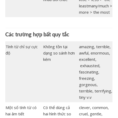
leastmany/much >
more > the most
Các trường hợp bất quy tắc
Tính từ chỉ sự cực
Không tồn tại
amazing, terrible,
độ
dạng so sánh hơn
awful, enormous,
kém
excellent,
exhausted,
fascinating,
freezing,
gorgeous,
terrible, terrifying,
tiny v.v
Một số tính từ có
Có thể dùng cả
clever, common,
hai âm tiết
hai hình thức so
cruel, gentle,