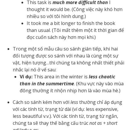
This task is
much more difficult than
I
thought it would be. (Công việc này khó hơn
nhiều so với tôi hình dung.)
It took me a bit longer to finish the book
than usual. (Tôi mất thêm một ít thời gian để
đọc cuốn sách này hơn mọi khi.)
Trong một số mẫu câu so sánh gián tiếp, khi hai
đối tượng được so sánh với nhau là cùng một sự
vật, hiện tượng…thì chúng ta không nhất thiết phải
nhắc lại nó ở vế sau:
Ví dụ:
This area in the winter is
less chaotic
than in the summertime
. (Khu vực này vào mùa
đông thường ít nhộn nhịp hơn là vào mùa hè.)
Cách so sánh kém hơn với
less
thường chỉ áp dụng
với các tính từ, trạng từ dài (ví dụ: less expensive,
less beautiful v.v.). Với các tính từ, trạng từ ngắn,
chúng ta sẽ thay thế bằng cấu trúc
not as + short