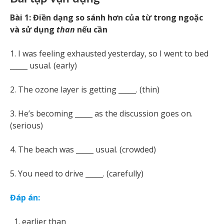
Bài 1: Điền dạng so sánh hơn của từ trong ngoặc
và sử dụng
than
nếu cần
1. I was feeling exhausted yesterday, so I went to bed
_____ usual. (early)
2. The ozone layer is getting _____. (thin)
3. He’s becoming _____ as the discussion goes on.
(serious)
4. The beach was _____ usual. (crowded)
5. You need to drive _____. (carefully)
Đáp án:
earlier than