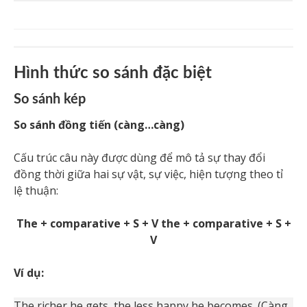
Hình thức so sánh đặc biệt
So sánh kép
So sánh đồng tiến (càng…càng)
Cấu trúc câu này được dùng để mô tả sự thay đổi
đồng thời giữa hai sự vật, sự việc, hiện tượng theo tỉ
lệ thuận:
The + comparative + S + V the + comparative + S +
V
Ví dụ:
The richer he gets, the less happy he becomes. (Càng