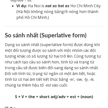
adj/adv + as
:
Ví dụ:
Ha Noi is
not as hot as
Ho Chi Minh City.
(Hà Nội không nóng bằng/ít nóng hơn thành
phố Hồ Chí Minh.)
So sánh nhất (Superlative form)
Dạng so sánh nhất (superlative form) được dùng khi
một đối tượng được so sánh với một nhóm các đối
tượng khác có số lượng từ hai trở lên. Cũng tương tự
như cách tạo câu so sánh hơn, tính từ và trạng từ
trong câu sẽ được biến đổi sang dạng so sánh nhất.
Đối với tính từ, trạng từ ngắn có một âm tiết, hoặc
tính từ có hai âm tiết kết thúc bằng
-er
,
-ow
,
-ly
,
-le
,
chúng ta thêm hậu tố
-est
vào cuối:
S + V + the + short adj/adv + est + (noun)