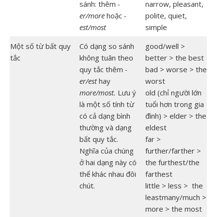
sánh: thêm
-
narrow, pleasant,
er/more
hoặc
-
polite, quiet,
est/most
simple
Một số từ bất quy
Có dạng so sánh
good/well >
tắc
không tuân theo
better > the best
quy tắc thêm
-
bad > worse > the
er/est
hay
worst
more/most.
Lưu ý
old (chỉ người lớn
là một số tính từ
tuổi hơn trong gia
có cả dạng bình
đình) > elder > the
thường và dạng
eldest
bất quy tắc.
far >
Nghĩa của chúng
further/farther >
ở hai dạng này có
the furthest/the
thể khác nhau đôi
farthest
chút.
little > less > the
leastmany/much >
more > the most