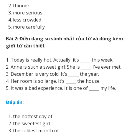
thinner
more serious
less crowded
more carefully
Bài 2: Điền dạng so sánh nhất của từ và dùng kèm
giới từ cần thiết
1. Today is really hot. Actually, it’s _____ this week.
2. Anne is such a sweet girl. She is _____ I’ve ever met.
3. December is very cold. It’s _____ the year.
4. Her room is so large. It’s _____ the house.
5. It was a bad experience. It is one of _____ my life.
Đáp án:
the hottest day of
the sweetest girl
the coldest month of