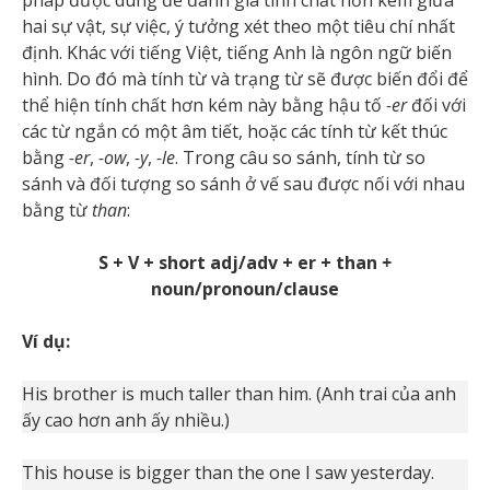
pháp được dùng để đánh giá tính chất hơn kém giữa
hai sự vật, sự việc, ý tưởng xét theo một tiêu chí nhất
định. Khác với tiếng Việt, tiếng Anh là ngôn ngữ biến
hình. Do đó mà tính từ và trạng từ sẽ được biến đổi để
thể hiện tính chất hơn kém này bằng hậu tố
-er
đối với
các từ ngắn có một âm tiết, hoặc các tính từ kết thúc
bằng
-er
,
-ow
,
-y
,
-le
. Trong câu so sánh, tính từ so
sánh và đối tượng so sánh ở vế sau được nối với nhau
bằng từ
than
:
S + V + short adj/adv + er + than
+
noun/pronoun/clause
Ví dụ:
His brother is much taller than him. (Anh trai của anh
ấy cao hơn anh ấy nhiều.)
This house is bigger than the one I saw yesterday.