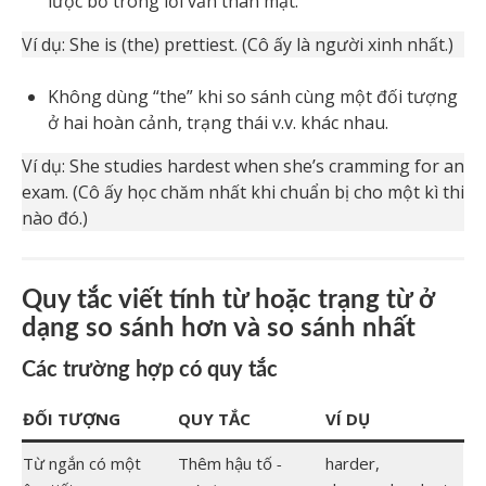
lược bỏ trong lối văn thân mật.
Ví dụ: She is (the) prettiest. (Cô ấy là người xinh nhất.)
Không dùng “the” khi so sánh cùng một đối tượng
ở hai hoàn cảnh, trạng thái v.v. khác nhau.
Ví dụ: She studies hardest when she’s cramming for an
exam. (Cô ấy học chăm nhất khi chuẩn bị cho một kì thi
nào đó.)
Quy tắc viết tính từ hoặc trạng từ ở
dạng so sánh hơn và so sánh nhất
Các trường hợp có quy tắc
ĐỐI TƯỢNG
QUY TẮC
VÍ DỤ
Từ ngắn có một
Thêm hậu tố
-
harder,