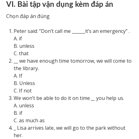
VI. Bài tập vận dụng kèm đáp án
Chọn đáp án đúng
Peter said: “Don’t call me ______it’s an emergency” .
A. if
B. unless
C. that
__
we have enough time tomorrow, we will come to
the library.
A. If
B. Unless
C. If not
We won’t be able to do it on time
__
you help us.
A. unless
B. if
C. as much as
_
Lisa arrives late, we will go to the park without
her.