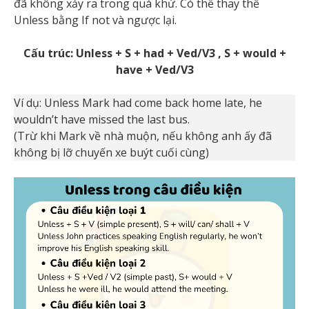
đã không xảy ra trong quá khứ. Có thể thay thế
Unless bằng If not và ngược lại.
Cấu trúc: Unless + S + had + Ved/V3 , S + would +
have + Ved/V3
Ví dụ: Unless Mark had come back home late, he
wouldn’t have missed the last bus.
(Trừ khi Mark về nhà muộn, nếu không anh ấy đã
không bị lỡ chuyến xe buýt cuối cùng)