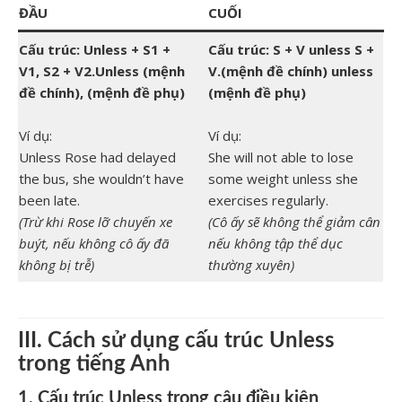
ĐẦU
CUỐI
Cấu trúc: Unless + S1 +
Cấu trúc: S + V unless S +
V1, S2 + V2.Unless (mệnh
V.(mệnh đề chính) unless
đề chính), (mệnh đề phụ)
(mệnh đề phụ)
Ví dụ:
Ví dụ:
Unless Rose had delayed
She will not able to lose
the bus, she wouldn’t have
some weight unless she
been late.
exercises regularly.
(Trừ khi Rose lỡ chuyến xe
(Cô ấy sẽ không thể giảm cân
buýt, nếu không cô ấy đã
nếu không tập thể dục
không bị trễ)
thường xuyên)
III. Cách sử dụng cấu trúc Unless
trong tiếng Anh
1. Cấu trúc Unless trong câu điều kiện