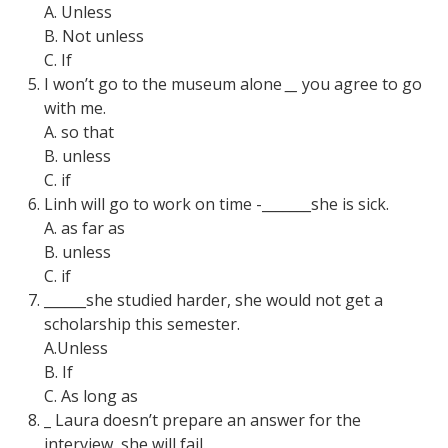
A. Unless
B. Not unless
C. If
I won’t go to the museum alone
__
you agree to go
with me.
A. so that
B. unless
C. if
Linh will go to work on time -_______she is sick.
A. as far as
B. unless
C. if
______she studied harder, she would not get a
scholarship this semester.
A.Unless
B. If
C. As long as
_
Laura doesn’t prepare an answer for the
interview, she will fail.