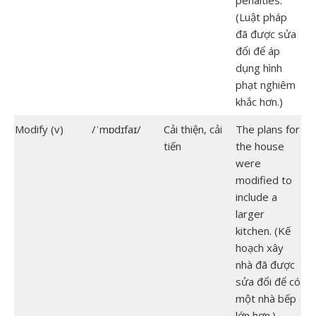
penalties.
(Luật pháp
đã được sửa
đổi để áp
dụng hình
phạt nghiêm
khắc hơn.)
Modify (v)
/ˈmɒdɪfaɪ/
Cải thiện, cải
The plans for
tiến
the house
were
modified to
include a
larger
kitchen. (Kế
hoạch xây
nhà đã được
sửa đổi để có
một nhà bếp
lớn hơn.)