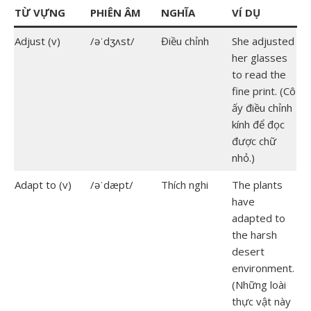
TỪ VỰNG
PHIÊN ÂM
NGHĨA
VÍ DỤ
Adjust (v)
/əˈdʒʌst/
Điều chỉnh
She adjusted
her glasses
to read the
fine print. (Cô
ấy điều chỉnh
kính để đọc
được chữ
nhỏ.)
Adapt to (v)
/əˈdæpt/
Thích nghi
The plants
have
adapted to
the harsh
desert
environment.
(Những loài
thực vật này