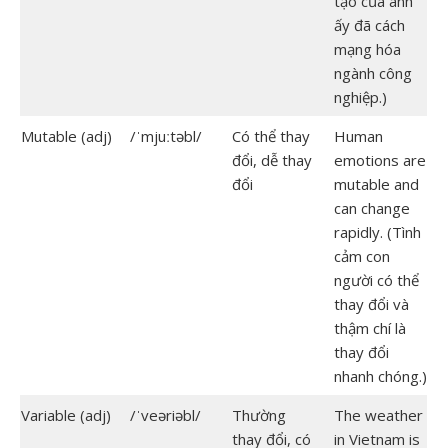
tạo của anh
ấy đã cách
mạng hóa
ngành công
nghiệp.)
Mutable (adj)
/ˈmjuːtəbl/
Có thể thay
Human
đổi, dễ thay
emotions are
đổi
mutable and
can change
rapidly. (Tình
cảm con
người có thể
thay đổi và
thậm chí là
thay đổi
nhanh chóng.)
Variable (adj)
/ˈveəriəbl/
Thường
The weather
thay đổi, có
in Vietnam is