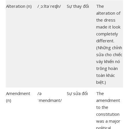
Alteration (n)
/ˌɔːltəˈreɪʃn/
Sự thay đổi
The
alteration of
the dress
made it look
completely
different.
(Những chỉnh
sửa cho chiếc
váy khiến nó
trông hoàn
toàn khác
biệt.)
Amendment
/ə
Sự sửa đổi
The
(n)
ˈmendmənt/
amendment
to the
constitution
was a major
political