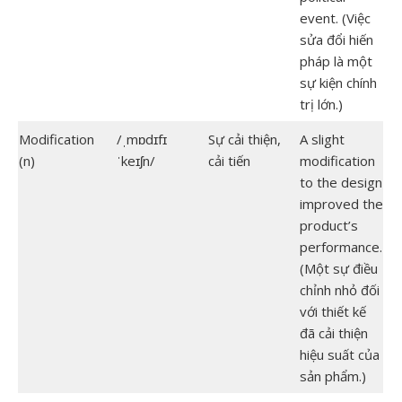
event. (Việc
sửa đổi hiến
pháp là một
sự kiện chính
trị lớn.)
Modification
/ˌmɒdɪfɪ
Sự cải thiện,
A slight
(n)
ˈkeɪʃn/
cải tiến
modification
to the design
improved the
product’s
performance.
(Một sự điều
chỉnh nhỏ đối
với thiết kế
đã cải thiện
hiệu suất của
sản phẩm.)