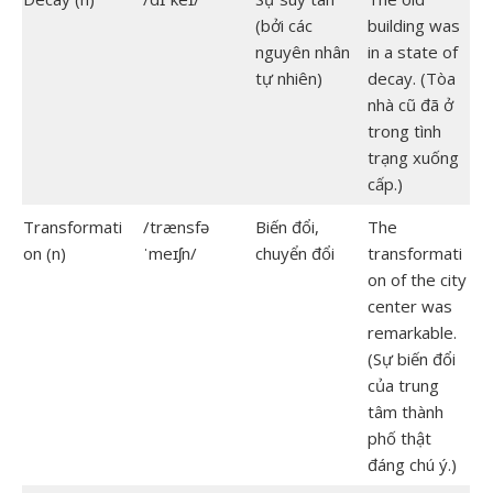
(bởi các
building was
nguyên nhân
in a state of
tự nhiên)
decay. (Tòa
nhà cũ đã ở
trong tình
trạng xuống
cấp.)
Transformati
/trænsfə
Biến đổi,
The
on (n)
ˈmeɪʃn/
chuyển đổi
transformati
on of the city
center was
remarkable.
(Sự biến đổi
của trung
tâm thành
phố thật
đáng chú ý.)