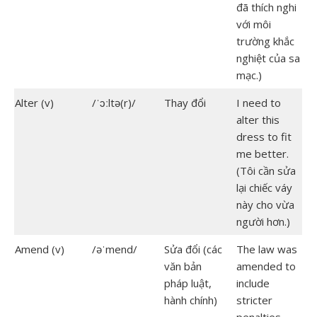
đã thích nghi
với môi
trường khắc
nghiệt của sa
mạc.)
Alter (v)
/ˈɔːltə(r)/
Thay đổi
I need to
alter this
dress to fit
me better.
(Tôi cần sửa
lại chiếc váy
này cho vừa
người hơn.)
Amend (v)
/əˈmend/
Sửa đổi (các
The law was
văn bản
amended to
pháp luật,
include
hành chính)
stricter