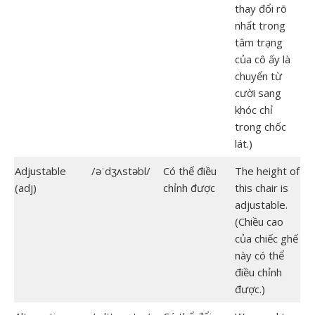
thay đổi rõ
nhất trong
tâm trạng
của cô ấy là
chuyển từ
cười sang
khóc chỉ
trong chốc
lát.)
Adjustable
/əˈdʒʌstəbl/
Có thể điều
The height of
(adj)
chỉnh được
this chair is
adjustable.
(Chiều cao
của chiếc ghế
này có thể
điều chỉnh
được.)