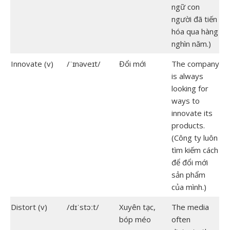
ngữ con
người đã tiến
hóa qua hàng
nghìn năm.)
Innovate (v)
/ˈɪnəveɪt/
Đổi mới
The company
is always
looking for
ways to
innovate its
products.
(Công ty luôn
tìm kiếm cách
để đổi mới
sản phẩm
của mình.)
Distort (v)
/dɪˈstɔːt/
Xuyên tạc,
The media
bóp méo
often