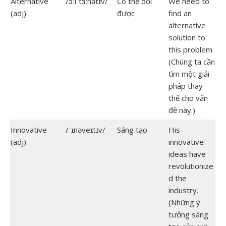
Alternative
/ɔːlˈtɜːnətɪv/
Có thể đổi
We need to
(adj)
được
find an
alternative
solution to
this problem.
(Chúng ta cần
tìm một giải
pháp thay
thế cho vấn
đề này.)
Innovative
/ˈɪnəveɪtɪv/
Sáng tạo
His
(adj)
innovative
ideas have
revolutionize
d the
industry.
(Những ý
tưởng sáng