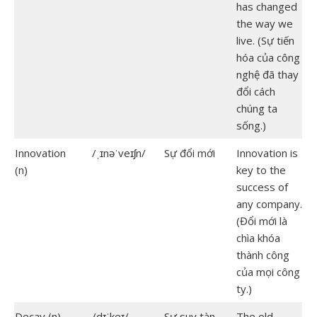
has changed
the way we
live. (Sự tiến
hóa của công
nghệ đã thay
đổi cách
chúng ta
sống.)
Innovation
/ˌɪnəˈveɪʃn/
Sự đổi mới
Innovation is
(n)
key to the
success of
any company.
(Đổi mới là
chìa khóa
thành công
của mọi công
ty.)
Decay (n)
/dɪˈkeɪ/
Sự suy tàn
The old