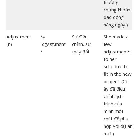
trường
chứng khoán
dao động
hằng ngày.)
Adjustment
/ə
Sự điều
She made a
(n)
ˈdʒʌst.mənt
chỉnh, sự
few
/
thay đổi
adjustments
to her
schedule to
fit in the new
project. (Cô
ấy đã điều
chỉnh lịch
trình của
mình một
chút để phù
hợp với dự án
mới.)