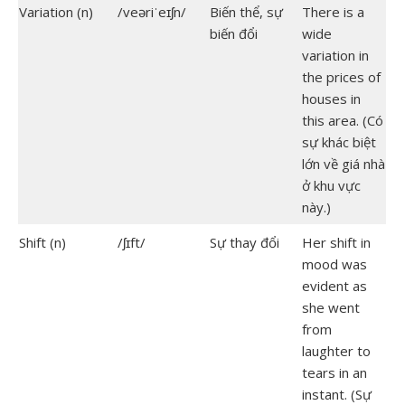
Variation (n)
/veəriˈeɪʃn/
Biến thể, sự
There is a
biến đổi
wide
variation in
the prices of
houses in
this area. (Có
sự khác biệt
lớn về giá nhà
ở khu vực
này.)
Shift (n)
/ʃɪft/
Sự thay đổi
Her shift in
mood was
evident as
she went
from
laughter to
tears in an
instant. (Sự