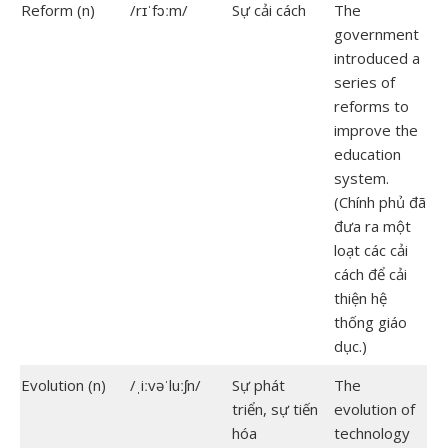
Reform (n)
/rɪˈfɔːm/
Sự cải cách
The
government
introduced a
series of
reforms to
improve the
education
system.
(Chính phủ đã
đưa ra một
loạt các cải
cách để cải
thiện hệ
thống giáo
dục.)
Evolution (n)
/ˌiːvəˈluːʃn/
Sự phát
The
triển, sự tiến
evolution of
hóa
technology