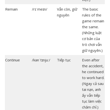
Remain
/rɪˈmeɪn/
Vẫn còn, giữ
The basic
nguyên
rules of the
game remain
the same.
(Những luật
cơ bản của
trò chơi vẫn
giữ nguyên.)
Continue
/kənˈtɪnjuː/
Tiếp tục
Even after
the accident,
he continued
to work hard.
(Ngay cả sau
tai nạn, anh
ấy vẫn tiếp
tục làm việc
chăm chỉ.)