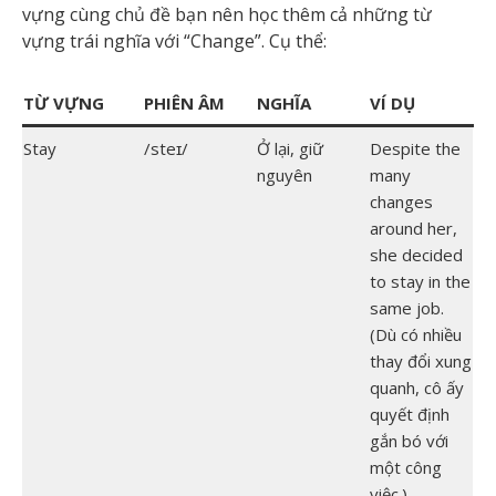
vựng cùng chủ đề bạn nên học thêm cả những từ
vựng trái nghĩa với “Change”. Cụ thể:
TỪ VỰNG
PHIÊN ÂM
NGHĨA
VÍ DỤ
Stay
/steɪ/
Ở lại, giữ
Despite the
nguyên
many
changes
around her,
she decided
to stay in the
same job.
(Dù có nhiều
thay đổi xung
quanh, cô ấy
quyết định
gắn bó với
một công
việc.)