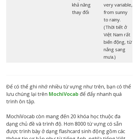
khả năng
very variable,
thay đổi
from sunny
to rainy.
(Thời tiết ở
Việt Nam rất
biến động, từ
nắng sang
mưa.)
Để có thể ghi nhớ nhiều từ vựng như trên, bạn có thể
lưu chúng lại trên
MochiVocab
để đẩy nhanh quá
trình ôn tập.
MochiVocab còn mang đến 20 khóa học thuộc đa
dạng chủ đề và trình độ. Hơn 8000 từ vựng có sẵn
được trình bày ở dạng flashcard sinh động gồm các
thông tin cơ bản như từ tiếng Anh, nghĩa tiếng Việt,