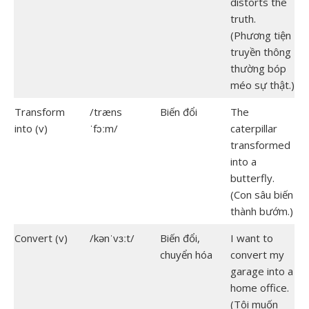
distorts the
truth.
(Phương tiện
truyền thông
thường bóp
méo sự thật.)
Transform
/træns
Biến đổi
The
into (v)
ˈfɔːm/
caterpillar
transformed
into a
butterfly.
(Con sâu biến
thành bướm.)
Convert (v)
/kənˈvɜːt/
Biến đổi,
I want to
chuyển hóa
convert my
garage into a
home office.
(Tôi muốn