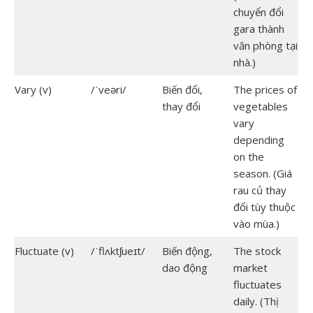
chuyển đổi
gara thành
văn phòng tại
nhà.)
Vary (v)
/ˈveəri/
Biến đổi,
The prices of
thay đổi
vegetables
vary
depending
on the
season. (Giá
rau củ thay
đổi tùy thuộc
vào mùa.)
Fluctuate (v)
/ˈflʌktʃueɪt/
Biến động,
The stock
dao động
market
fluctuates
daily. (Thị