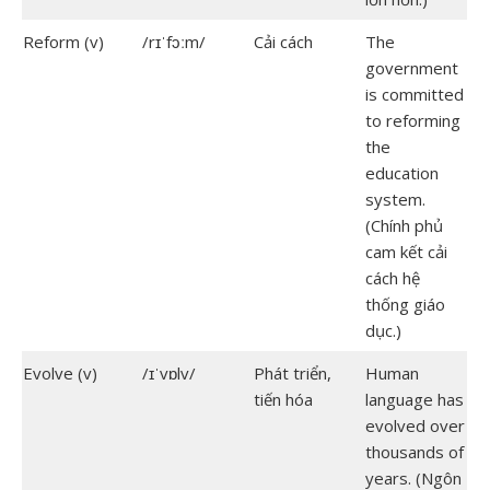
Reform (v)
/rɪˈfɔːm/
Cải cách
The
government
is committed
to reforming
the
education
system.
(Chính phủ
cam kết cải
cách hệ
thống giáo
dục.)
Evolve (v)
/ɪˈvɒlv/
Phát triển,
Human
tiến hóa
language has
evolved over
thousands of
years. (Ngôn