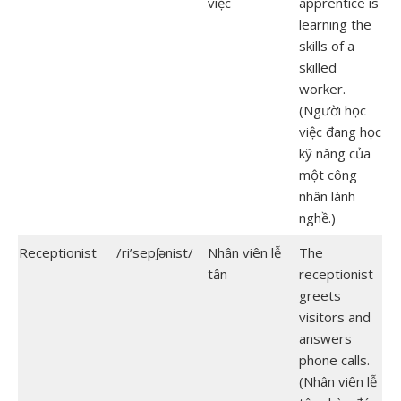
việc
apprentice is
learning the
skills of a
skilled
worker.
(Người học
việc đang học
kỹ năng của
một công
nhân lành
nghề.)
Receptionist
/ri’sepʃənist/
Nhân viên lễ
The
tân
receptionist
greets
visitors and
answers
phone calls.
(Nhân viên lễ