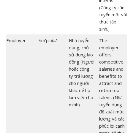
interns.
(Công ty cần
tuyển một vài
thực tập
sinh.)
Employer
/im’plɔiə/
Nhà tuyển
The
dụng, chủ
employer
sử dụng lao
offers
động (Người
competitive
hoặc công
salaries and
ty trả lương
benefits to
cho người
attract and
khác để họ
retain top
làm việc cho
talent. (Nhà
mình)
tuyển dụng
đề xuất mức
lương và các
phúc lợi cạnh