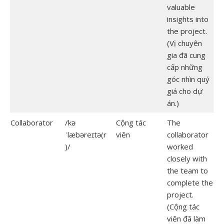
valuable
insights into
the project.
(Vị chuyên
gia đã cung
cấp những
góc nhìn quý
giá cho dự
án.)
Collaborator
/kə
Cộng tác
The
ˈlæbəreɪtə(r
viên
collaborator
)/
worked
closely with
the team to
complete the
project.
(Cộng tác
viên đã làm