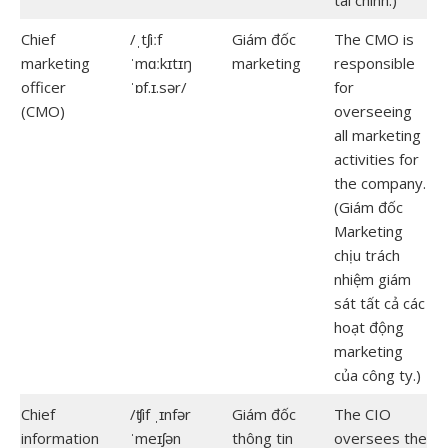
tài chính.)
Chief
/ˌtʃiːf
Giám đốc
The CMO is
marketing
ˈmɑːkɪtɪŋ
marketing
responsible
officer
ˈɒf.ɪ.sər/
for
(CMO)
overseeing
all marketing
activities for
the company.
(Giám đốc
Marketing
chịu trách
nhiệm giám
sát tất cả các
hoạt động
marketing
của công ty.)
Chief
/ʧif ˌɪnfər
Giám đốc
The CIO
information
ˈmeɪʃən
thông tin
oversees the