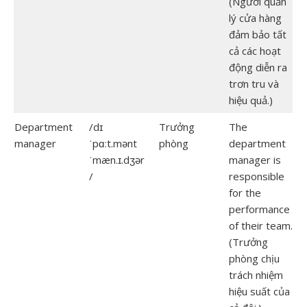
(Người quản
lý cửa hàng
đảm bảo tất
cả các hoạt
động diễn ra
trơn tru và
hiệu quả.)
Department
/dɪ
Trưởng
The
manager
ˈpɑːt.mənt
phòng
department
ˈmæn.ɪ.dʒər
manager is
/
responsible
for the
performance
of their team.
(Trưởng
phòng chịu
trách nhiệm
hiệu suất của