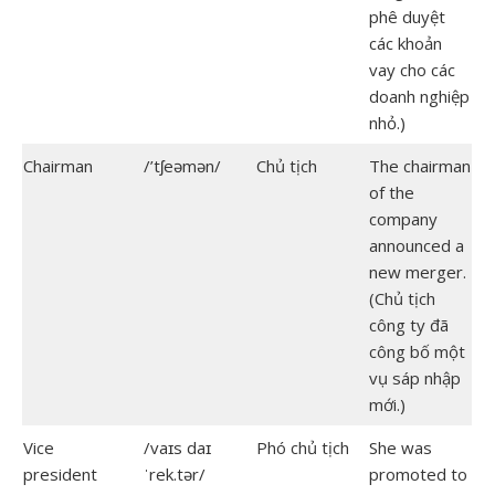
phê duyệt
các khoản
vay cho các
doanh nghiệp
nhỏ.)
Chairman
/’tʃeəmən/
Chủ tịch
The chairman
of the
company
announced a
new merger.
(Chủ tịch
công ty đã
công bố một
vụ sáp nhập
mới.)
Vice
/vaɪs daɪ
Phó chủ tịch
She was
president
ˈrek.tər/
promoted to