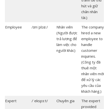
tranh để thu
hút và giữ
chân nhân
tài.)
Employee
/ɪmˈplɔɪiː/
Nhân viên
The company
(Người được
hired a new
trả lương để
employee to
làm việc cho
handle
người khác)
customer
inquiries.
(Công ty đã
thuê một
nhân viên mới
để xử lý các
yêu cầu của
khách hàng.)
Expert
/ˈekspɜːt/
Chuyên gia
The expert
provided