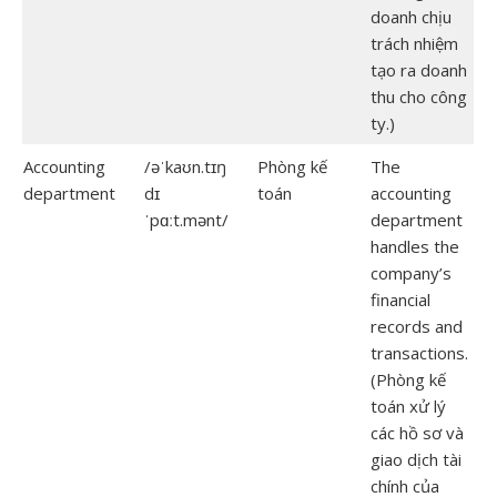
doanh chịu
trách nhiệm
tạo ra doanh
thu cho công
ty.)
Accounting
/əˈkaʊn.tɪŋ
Phòng kế
The
department
dɪ
toán
accounting
ˈpɑːt.mənt/
department
handles the
company’s
financial
records and
transactions.
(Phòng kế
toán xử lý
các hồ sơ và
giao dịch tài
chính của