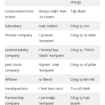
chung)
Corporation/Cons
/kɔrpəˈreɪʃn/ /kən
Tập đoàn
ortium
ˈsɔːrsiəm/
Subsidiary
/səbˈsɪdiəri/
Công ty con
Private company
/ˈpraɪvət
Cong ty tư nhân
ˈkʌmpəni/
Limited liability
/ˈlɪmɪtɪd laɪə
Công ty TNHH
company
ˈbɪləti ˈkʌmpəni/
Joint stock
/dʒɔɪnt ˈstɒk
Công ty cổ phần
company
ˈkʌmpəni/
Affiliate
/əˈfɪlieɪt/
Công ty liên kết
Headquarters
/ˈhedˌkwɔːtərz/
Trụ sở chính
Partnership
/ˈpɑːtnəʃɪp
Công ty hợp
company
ˈkʌmpəni/
doanh