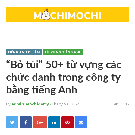
TIẾNG ANH ĐI LÀM
TỪ VỰNG TIẾNG ANH
“Bỏ túi” 50+ từ vựng các
chức danh trong công ty
bằng tiếng Anh
By
admin_mochidemy
- Tháng 9 6, 2024
3.445