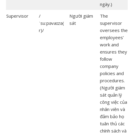
ngày.)
Supervisor
/
Người giám
The
ˈsuːpəvaɪzə(
sát
supervisor
r)/
oversees the
employees’
work and
ensures they
follow
company
policies and
procedures.
(Người giám
sát quản lý
công việc của
nhân viên và
đảm bảo họ
tuân thủ các
chính sách và