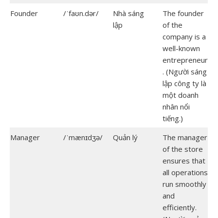
Founder
/ˈfaʊn.dər/
Nhà sáng
The founder
lập
of the
company is a
well-known
entrepreneur
. (Người sáng
lập công ty là
một doanh
nhân nổi
tiếng.)
Manager
/ˈmænɪdʒə/
Quản lý
The manager
of the store
ensures that
all operations
run smoothly
and
efficiently.