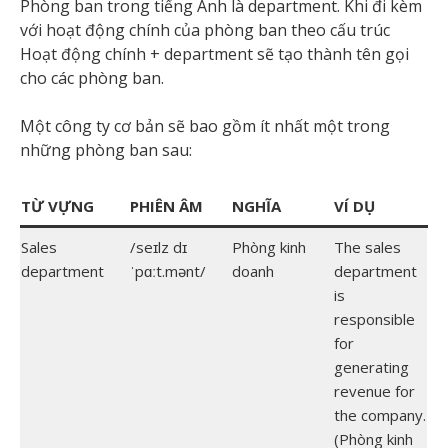
Phòng ban trong tiếng Anh là department. Khi đi kèm
với hoạt động chính của phòng ban theo cấu trúc
Hoạt động chính + department sẽ tạo thành tên gọi
cho các phòng ban.
Một công ty cơ bản sẽ bao gồm ít nhất một trong
những phòng ban sau:
TỪ VỰNG
PHIÊN ÂM
NGHĨA
VÍ DỤ
Sales
/seɪlz dɪ
Phòng kinh
The sales
department
ˈpɑːt.mənt/
doanh
department
is
responsible
for
generating
revenue for
the company.
(Phòng kinh