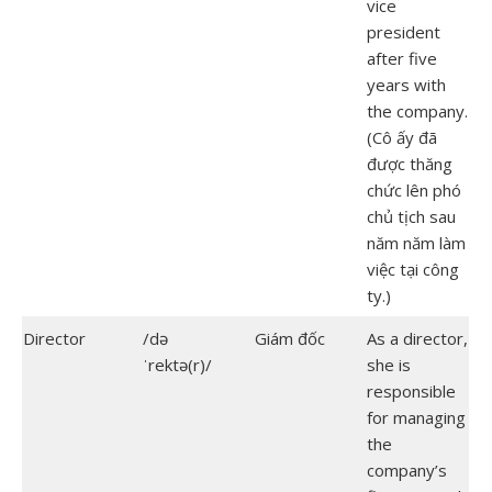
vice
president
after five
years with
the company.
(Cô ấy đã
được thăng
chức lên phó
chủ tịch sau
năm năm làm
việc tại công
ty.)
Director
/də
Giám đốc
As a director,
ˈrektə(r)/
she is
responsible
for managing
the
company’s