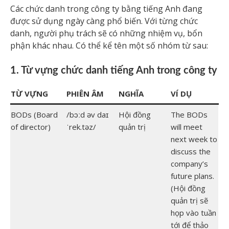
Các chức danh trong công ty bằng tiếng Anh đang
được sử dụng ngày càng phổ biến. Với từng chức
danh, người phụ trách sẽ có những nhiệm vụ, bổn
phận khác nhau. Có thể kể tên một số nhóm từ sau:
1. Từ vựng chức danh tiếng Anh trong công ty
TỪ VỰNG
PHIÊN ÂM
NGHĨA
VÍ DỤ
BODs (Board
/bɔːd əv daɪ
Hội đồng
The BODs
of director)
ˈrek.təz/
quản trị
will meet
next week to
discuss the
company’s
future plans.
(Hội đồng
quản trị sẽ
họp vào tuần
tới để thảo