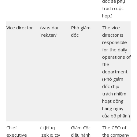
đốc sẽ phụ
trách cuộc
họp.)
Vice director
/vaɪs daɪ
Phó giám
The vice
ˈrek.tər/
đốc
director is
responsible
for the daily
operations of
the
department.
(Phó giám
đốc chịu
trách nhiệm
hoạt động
hàng ngày
của bộ phận.)
Chief
/ˌtʃiːf ɪɡ
Giám đốc
The CEO of
executive
ˌzek.jʊ.tɪv
điều hành
the company