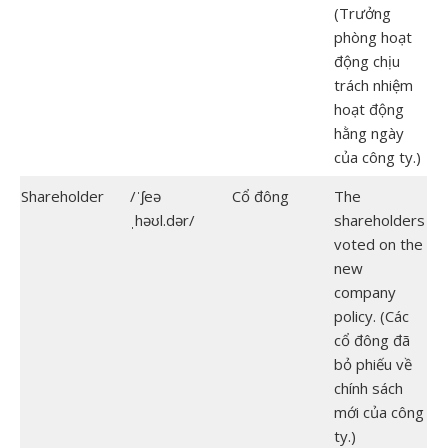
(Trưởng
phòng hoạt
động chịu
trách nhiệm
hoạt động
hằng ngày
của công ty.)
Shareholder
/ˈʃeə
Cổ đông
The
ˌhəʊl.dər/
shareholders
voted on the
new
company
policy. (Các
cổ đông đã
bỏ phiếu về
chính sách
mới của công
ty.)