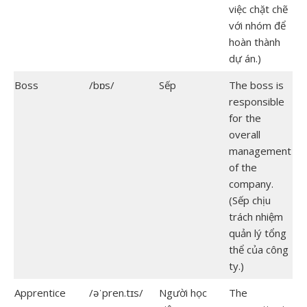
việc chặt chẽ
với nhóm để
hoàn thành
dự án.)
Boss
/bɒs/
Sếp
The boss is
responsible
for the
overall
management
of the
company.
(Sếp chịu
trách nhiệm
quản lý tổng
thể của công
ty.)
Apprentice
/əˈpren.tɪs/
Người học
The