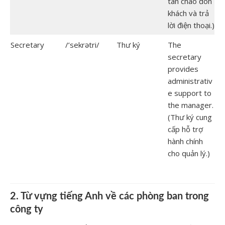
tân chào đón
khách và trả
lời điện thoại.)
Secretary
/’sekrətri/
Thư ký
The
secretary
provides
administrativ
e support to
the manager.
(Thư ký cung
cấp hỗ trợ
hành chính
cho quản lý.)
2. Từ vựng tiếng Anh về các phòng ban trong
công ty