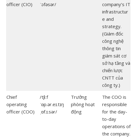
officer (CIO)
ˈɔfəsər/
company’s IT
infrastructur
e and
strategy.
(Giám đốc
công nghệ
thông tin
giám sát cơ
sở hạ tầng và
chiến lược
CNTT của
công ty.)
Chief
/tʃiːf
Trưởng
The COO is
operating
ˈɒp.ər.eɪ.tɪŋ
phòng hoạt
responsible
officer (COO)
ˌɒf.ɪ.sər/
động
for the day-
to-day
operations of
the company.