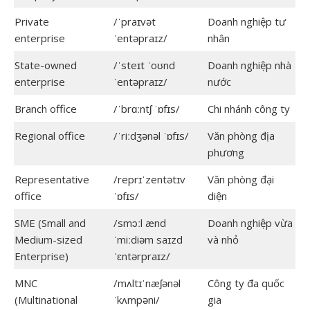
Private
/ˈpraɪvət
Doanh nghiệp tư
enterprise
ˈentəpraɪz/
nhân
State-owned
/ˈsteɪt ˈoʊnd
Doanh nghiệp nhà
enterprise
ˈentəpraɪz/
nước
Branch office
/ˈbrɑːntʃ ˈɒfɪs/
Chi nhánh công ty
Regional office
/ˈriːdʒənəl ˈɒfɪs/
Văn phòng địa
phương
Representative
/reprɪˈzentətɪv
Văn phòng đại
office
ˈɒfɪs/
diện
SME (Small and
/smɔːl ænd
Doanh nghiệp vừa
Medium-sized
ˈmiːdiəm saɪzd
và nhỏ
Enterprise)
ˈɛntərpraɪz/
MNC
/mʌltɪˈnæʃənəl
Công ty đa quốc
(Multinational
ˈkʌmpəni/
gia