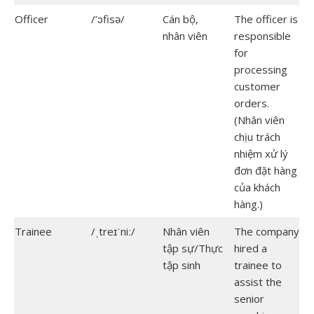
Officer
/’ɔfisə/
Cán bộ,
The officer is
nhân viên
responsible
for
processing
customer
orders.
(Nhân viên
chịu trách
nhiệm xử lý
đơn đặt hàng
của khách
hàng.)
Trainee
/ˌtreɪˈniː/
Nhân viên
The company
tập sự/Thực
hired a
tập sinh
trainee to
assist the
senior