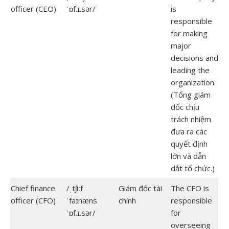
officer (CEO)
ˈɒf.ɪ.sər/
is
responsible
for making
major
decisions and
leading the
organization.
(Tổng giám
đốc chịu
trách nhiệm
đưa ra các
quyết định
lớn và dẫn
dắt tổ chức.)
Chief finance
/ˌtʃiːf
Giám đốc tài
The CFO is
officer (CFO)
ˈfaɪnæns
chính
responsible
ˈɒf.ɪ.sər/
for
overseeing