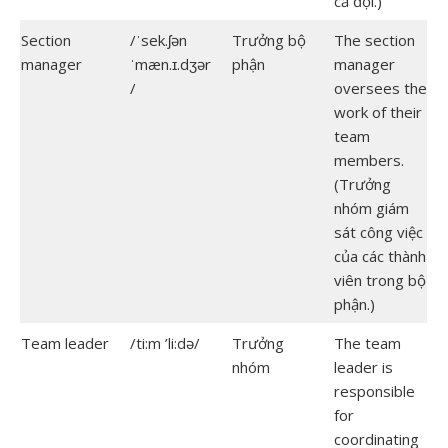
cả đội.)
Section
/ˈsek.ʃən
Trưởng bộ
The section
manager
ˈmæn.ɪ.dʒər
phận
manager
/
oversees the
work of their
team
members.
(Trưởng
nhóm giám
sát công việc
của các thành
viên trong bộ
phận.)
Team leader
/ti:m ’li:də/
Trưởng
The team
nhóm
leader is
responsible
for
coordinating