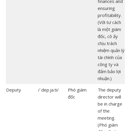
finances and
ensuring
profitability.
(Với tư cách
là một giám
đốc, cô ấy
chịu trách
nhiệm quản lý
tài chính của
công ty và
đảm bảo lợi
nhuận.)
Deputy
/ˈdep.jə.ti/
Phó giám
The deputy
đốc
director will
be in charge
of the
meeting.
(Phó giám