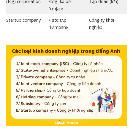
(Big) corporation
/bɪg ˌkɔːpə
Tập đoàn (lớn)
ˈreɪʃən/
Startup company
/ˈstɑːtʌp
Công ty khởi
ˈkʌmpəni/
nghiệp