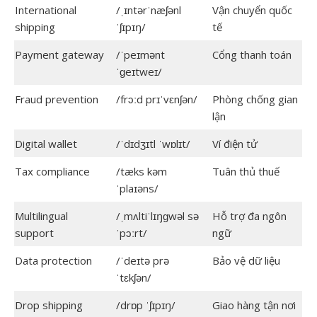
International
/ˌɪntərˈnæʃənl
Vận chuyển quốc
shipping
ˈʃɪpɪŋ/
tế
Payment gateway
/ˈpeɪmənt
Cổng thanh toán
ˈɡeɪtweɪ/
Fraud prevention
/frɔːd prɪˈvɛnʃən/
Phòng chống gian
lận
Digital wallet
/ˈdɪdʒɪtl ˈwɒlɪt/
Ví điện tử
Tax compliance
/tæks kəm
Tuân thủ thuế
ˈplaɪəns/
Multilingual
/ˌmʌltiˈlɪŋɡwəl sə
Hỗ trợ đa ngôn
support
ˈpɔːrt/
ngữ
Data protection
/ˈdeɪtə prə
Bảo vệ dữ liệu
ˈtɛkʃən/
Drop shipping
/drɒp ˈʃɪpɪŋ/
Giao hàng tận nơi