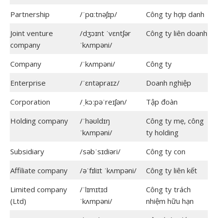
Partnership
/ˈpɑːtnəʃɪp/
Công ty hợp danh
Joint venture
/dʒɔɪnt ˈvɛntʃər
Công ty liên doanh
company
ˈkʌmpəni/
Company
/ˈkʌmpəni/
Công ty
Enterprise
/ˈɛntəpraɪz/
Doanh nghiệp
Corporation
/ˌkɔːpəˈreɪʃən/
Tập đoàn
Holding company
/ˈhəʊldɪŋ
Công ty mẹ, công
ˈkʌmpəni/
ty holding
Subsidiary
/səbˈsɪdiəri/
Công ty con
Affiliate company
/əˈfɪliɪt ˈkʌmpəni/
Công ty liên kết
Limited company
/ˈlɪmɪtɪd
Công ty trách
(Ltd)
ˈkʌmpəni/
nhiệm hữu hạn