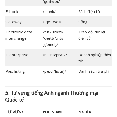
ˈɡeɪtweɪ/
E-book
/ˈiːbʊk/
Sách điện tử
Gateway
/ˈɡeɪtweɪ/
Cổng
Electronic data
/ɪˌlɛkˈtrɒnɪk
Trao đổi dữ liệu
interchange
ˈdeɪtə ˈɪntə
điện tử
ˌtʃeɪndʒ/
E-enterprise
/iː ˈɛntəpraɪz/
Doanh nghiệp điện
tử
Paid listing
/peɪd ˈlɪstɪŋ/
Danh sách trả phí
5. Từ vựng tiếng Anh ngành Thương mại
Quốc tế
TỪ VỰNG
PHIÊN ÂM
NGHĨA