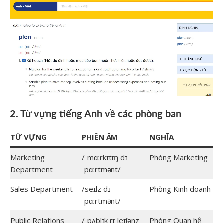
2. Từ vựng tiếng Anh về các phòng ban
TỪ VỰNG
PHIÊN ÂM
NGHĨA
Marketing
/ˈmɑːrkɪtɪŋ dɪ
Phòng Marketing
Department
ˈpɑːrtmənt/
Sales Department
/seɪlz dɪ
Phòng Kinh doanh
ˈpɑːrtmənt/
Public Relations
/ˈpʌblɪk rɪˈleɪʃənz
Phòng Quan hệ