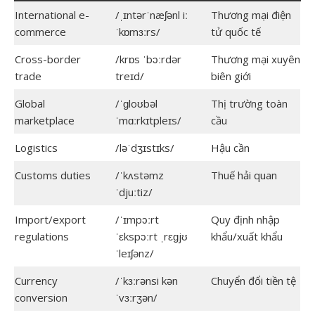
International e-
/ˌɪntərˈnæʃənl iː
Thương mại điện
commerce
ˈkɒmɜːrs/
tử quốc tế
Cross-border
/krɒs ˈbɔːrdər
Thương mại xuyên
trade
treɪd/
biên giới
Global
/ˈɡloʊbəl
Thị trường toàn
marketplace
ˈmɑːrkɪtpleɪs/
cầu
Logistics
/ləˈdʒɪstɪks/
Hậu cần
Customs duties
/ˈkʌstəmz
Thuế hải quan
ˈdjuːtiz/
Import/export
/ˈɪmpɔːrt
Quy định nhập
regulations
ˈɛkspɔːrt ˌrɛɡjʊ
khẩu/xuất khẩu
ˈleɪʃənz/
Currency
/ˈkɜːrənsi kən
Chuyển đổi tiền tệ
conversion
ˈvɜːrʒən/