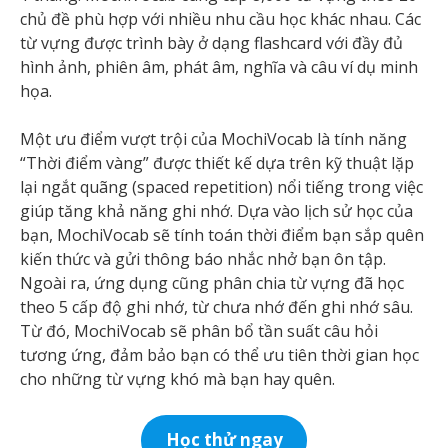
chủ đề phù hợp với nhiều nhu cầu học khác nhau. Các
từ vựng được trình bày ở dạng flashcard với đầy đủ
hình ảnh, phiên âm, phát âm, nghĩa và câu ví dụ minh
họa.
Một ưu điểm vượt trội của MochiVocab là tính năng
“Thời điểm vàng” được thiết kế dựa trên kỹ thuật lặp
lại ngắt quãng (spaced repetition) nổi tiếng trong việc
giúp tăng khả năng ghi nhớ. Dựa vào lịch sử học của
bạn, MochiVocab sẽ tính toán thời điểm bạn sắp quên
kiến thức và gửi thông báo nhắc nhở bạn ôn tập.
Ngoài ra, ứng dụng cũng phân chia từ vựng đã học
theo 5 cấp độ ghi nhớ, từ chưa nhớ đến ghi nhớ sâu.
Từ đó, MochiVocab sẽ phân bổ tần suất câu hỏi
tương ứng, đảm bảo bạn có thể ưu tiên thời gian học
cho những từ vựng khó mà bạn hay quên.
Học thử ngay