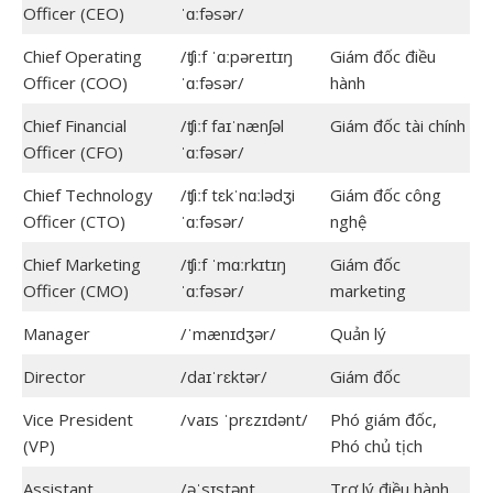
Officer (CEO)
ˈɑːfəsər/
Chief Operating
/ʧiːf ˈɑːpəreɪtɪŋ
Giám đốc điều
Officer (COO)
ˈɑːfəsər/
hành
Chief Financial
/ʧiːf faɪˈnænʃəl
Giám đốc tài chính
Officer (CFO)
ˈɑːfəsər/
Chief Technology
/ʧiːf tɛkˈnɑːlədʒi
Giám đốc công
Officer (CTO)
ˈɑːfəsər/
nghệ
Chief Marketing
/ʧiːf ˈmɑːrkɪtɪŋ
Giám đốc
Officer (CMO)
ˈɑːfəsər/
marketing
Manager
/ˈmænɪdʒər/
Quản lý
Director
/daɪˈrɛktər/
Giám đốc
Vice President
/vaɪs ˈprɛzɪdənt/
Phó giám đốc,
(VP)
Phó chủ tịch
Assistant
/əˈsɪstənt
Trợ lý điều hành,