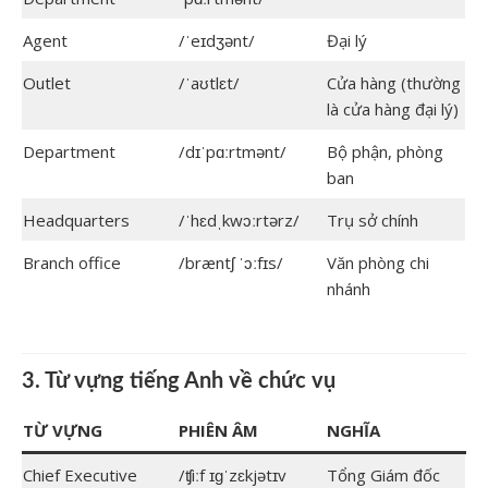
Agent
/ˈeɪdʒənt/
Đại lý
Outlet
/ˈaʊtlɛt/
Cửa hàng (thường
là cửa hàng đại lý)
Department
/dɪˈpɑːrtmənt/
Bộ phận, phòng
ban
Headquarters
/ˈhɛdˌkwɔːrtərz/
Trụ sở chính
Branch office
/bræntʃ ˈɔːfɪs/
Văn phòng chi
nhánh
3. Từ vựng tiếng Anh về chức vụ
TỪ VỰNG
PHIÊN ÂM
NGHĨA
Chief Executive
/ʧiːf ɪɡˈzɛkjətɪv
Tổng Giám đốc