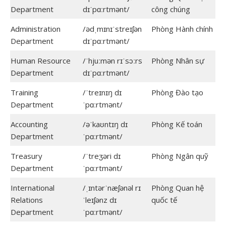
Department
dɪˈpɑːrtmənt/
công chúng
Administration
/ədˌmɪnɪˈstreɪʃən
Phòng Hành chính
Department
dɪˈpɑːrtmənt/
Human Resource
/ˈhjuːmən rɪˈsɔːrs
Phòng Nhân sự
Department
dɪˈpɑːrtmənt/
Training
/ˈtreɪnɪŋ dɪ
Phòng Đào tạo
Department
ˈpɑːrtmənt/
Accounting
/əˈkaʊntɪŋ dɪ
Phòng Kế toán
Department
ˈpɑːrtmənt/
Treasury
/ˈtreʒəri dɪ
Phòng Ngân quỹ
Department
ˈpɑːrtmənt/
International
/ˌɪntərˈnæʃənəl rɪ
Phòng Quan hệ
Relations
ˈleɪʃənz dɪ
quốc tế
Department
ˈpɑːrtmənt/