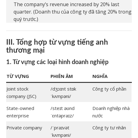
The company’s revenue increased by 20% last
quarter. (Doanh thu của công ty đã tăng 20% trong
quý trước.)
III. Tổng hợp từ vựng tiếng anh
thương mại
1. Từ vựng các loại hình doanh nghiệp
TỪ VỰNG
PHIÊN ÂM
NGHĨA
Joint stock
/dʒɔɪnt stɒk
Công ty cổ phần
company (JSC)
ˈkʌmpəni/
State-owned
/steɪt əʊnd
Doanh nghiệp nhà
enterprise
ˈɛntəpraɪz/
nước
Private company
/ˈpraɪvət
Công ty tư nhân
ˈkʌmpəni/