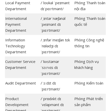
Local Payment
/ˈloʊkəl ˈpeɪmənt
Phòng Thanh toán
Department
dɪˈpɑːrtmənt/
nội địa
International
/ˌɪntərˈnæʃənəl
Phòng Thanh toán
Payment
ˈpeɪmənt dɪ
quốc tế
Department
ˈpɑːrtmənt/
Information
/ˌɪnfərˈmeɪʃən tɛk
Phòng Công nghệ
Technology
ˈnɒlədʒi dɪ
thông tin
Department
ˈpɑːrtmənt/
Customer Service
/ˈkʌstəmər
Phòng Dịch vụ
Department
ˈsɜːrvɪs dɪ
khách hàng
ˈpɑːrtmənt/
Audit Department
/ˈɔːdɪt dɪ
Phòng Kiểm toán
ˈpɑːrtmənt/
Product
/ˈprɒdʌkt dɪ
Phòng Phát triển
Development
ˈvɛləpmənt dɪ
sản phẩm
Department
ˈpɑːrtmənt/