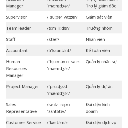
Manager
ˈmænɪdʒər/
Trợ lý giám đốc
Supervisor
/ˈsuːpərˌvaɪzər/
Giám sát viên
Team leader
/tiːm ˈliːdər/
Trưởng nhóm
Staff
/stæf/
Nhân viên
Accountant
/əˈkaʊntənt/
Kế toán viên
Human
/ˈhjuːmən rɪˈsɔːrs
Quản lý nhân sự
Resources
ˈmænɪdʒər/
Manager
Project Manager
/ˈprɑːʤɛkt
Quản lý dự án
ˈmænɪdʒər/
Sales
/seɪlz ˌrɛprɪ
Đại diện kinh
Representative
ˈzɛntətɪv/
doanh
Customer Service
/ˈkʌstəmər
Đại diện dịch vụ