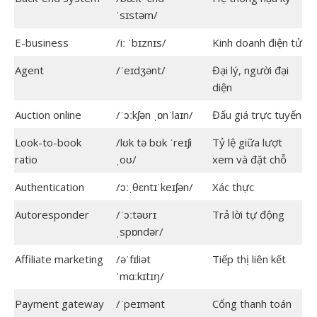
ˈsɪstəm/
E-business
/iː ˈbɪznɪs/
Kinh doanh điện tử
Agent
/ˈeɪdʒənt/
Đại lý, người đại
diện
Auction online
/ˈɔːkʃən ˌɒnˈlaɪn/
Đấu giá trực tuyến
Look-to-book
/lʊk tə bʊk ˈreɪʃi
Tỷ lệ giữa lượt
ratio
ˌoʊ/
xem và đặt chỗ
Authentication
/ɔːˌθɛntɪˈkeɪʃən/
Xác thực
Autoresponder
/ˈɔːtəʊrɪ
Trả lời tự động
ˌspɒndər/
Affiliate marketing
/əˈfɪliət
Tiếp thị liên kết
ˈmɑːkɪtɪŋ/
Payment gateway
/ˈpeɪmənt
Cổng thanh toán