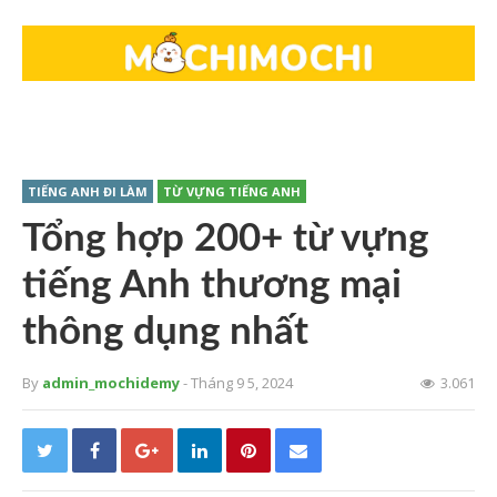
TIẾNG ANH ĐI LÀM
TỪ VỰNG TIẾNG ANH
Tổng hợp 200+ từ vựng
tiếng Anh thương mại
thông dụng nhất
By
admin_mochidemy
- Tháng 9 5, 2024
3.061