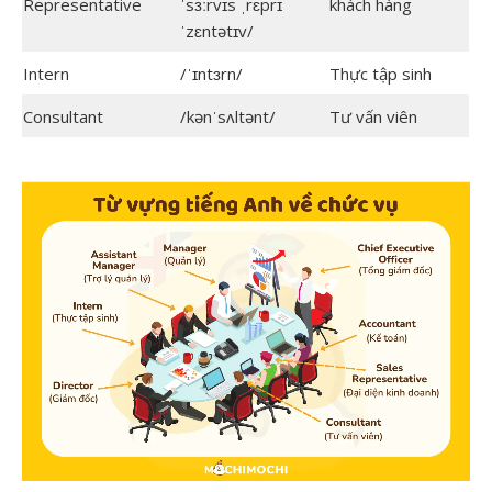
Representative
ˈsɜːrvɪs ˌrɛprɪ
khách hàng
ˈzɛntətɪv/
Intern
/ˈɪntɜrn/
Thực tập sinh
Consultant
/kənˈsʌltənt/
Tư vấn viên