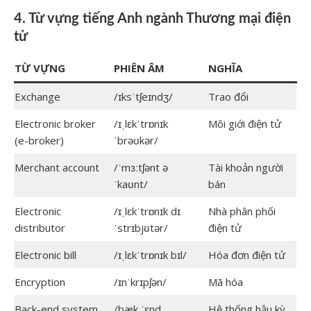
4. Từ vựng tiếng Anh ngành Thương mại điện
tử
TỪ VỰNG
PHIÊN ÂM
NGHĨA
Exchange
/ɪksˈtʃeɪndʒ/
Trao đổi
Electronic broker
/ɪˌlɛkˈtrɒnɪk
Môi giới điện tử
(e-broker)
ˈbrəʊkər/
Merchant account
/ˈmɜːtʃənt ə
Tài khoản người
ˈkaʊnt/
bán
Electronic
/ɪˌlɛkˈtrɒnɪk dɪ
Nhà phân phối
distributor
ˈstrɪbjʊtər/
điện tử
Electronic bill
/ɪˌlɛkˈtrɒnɪk bɪl/
Hóa đơn điện tử
Encryption
/ɪnˈkrɪpʃən/
Mã hóa
Back-end system
/bæk ˈɛnd
Hệ thống hậu kỳ