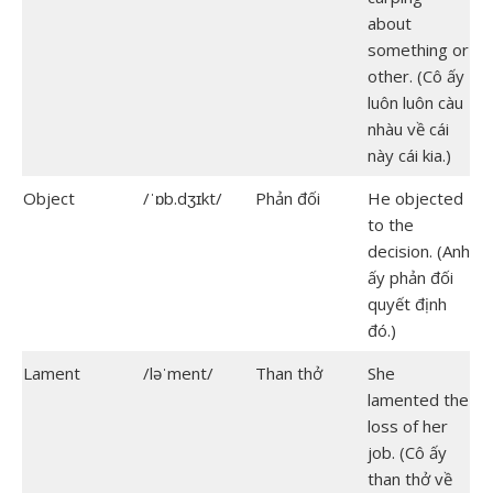
about
something or
other. (Cô ấy
luôn luôn càu
nhàu về cái
này cái kia.)
Object
/ˈɒb.dʒɪkt/
Phản đối
He objected
to the
decision. (Anh
ấy phản đối
quyết định
đó.)
Lament
/ləˈment/
Than thở
She
lamented the
loss of her
job. (Cô ấy
than thở về