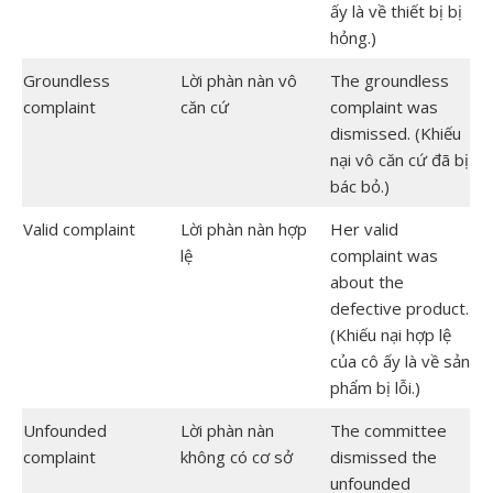
ấy là về thiết bị bị
hỏng.)
Groundless
Lời phàn nàn vô
The groundless
complaint
căn cứ
complaint was
dismissed. (Khiếu
nại vô căn cứ đã bị
bác bỏ.)
Valid complaint
Lời phàn nàn hợp
Her valid
lệ
complaint was
about the
defective product.
(Khiếu nại hợp lệ
của cô ấy là về sản
phẩm bị lỗi.)
Unfounded
Lời phàn nàn
The committee
complaint
không có cơ sở
dismissed the
unfounded