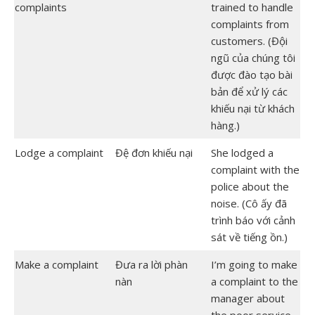
complaints
trained to handle
complaints from
customers. (Đội
ngũ của chúng tôi
được đào tạo bài
bản để xử lý các
khiếu nại từ khách
hàng.)
Lodge a complaint
Đệ đơn khiếu nại
She lodged a
complaint with the
police about the
noise. (Cô ấy đã
trình báo với cảnh
sát về tiếng ồn.)
Make a complaint
Đưa ra lời phàn
I’m going to make
nàn
a complaint to the
manager about
the poor service.