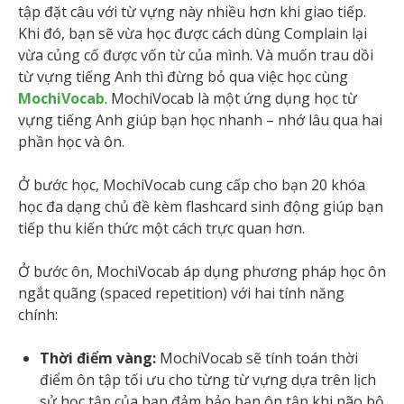
tập đặt câu với từ vựng này nhiều hơn khi giao tiếp.
Khi đó, bạn sẽ vừa học được cách dùng Complain lại
vừa củng cố được vốn từ của mình. Và muốn trau dồi
từ vựng tiếng Anh thì đừng bỏ qua việc học cùng
MochiVocab
. MochiVocab là một ứng dụng học từ
vựng tiếng Anh giúp bạn học nhanh – nhớ lâu qua hai
phần học và ôn.
Ở bước học, MochiVocab cung cấp cho bạn 20 khóa
học đa dạng chủ đề kèm flashcard sinh động giúp bạn
tiếp thu kiến thức một cách trực quan hơn.
Ở bước ôn, MochiVocab áp dụng phương pháp học ôn
ngắt quãng (spaced repetition) với hai tính năng
chính:
Thời điểm vàng:
MochiVocab sẽ tính toán thời
điểm ôn tập tối ưu cho từng từ vựng dựa trên lịch
sử học tập của bạn đảm bảo bạn ôn tập khi não bộ