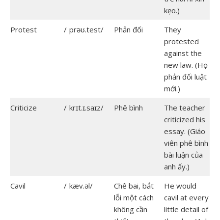
kẹo.)
Protest
/ˈprəʊ.test/
Phản đối
They
protested
against the
new law. (Họ
phản đối luật
mới.)
Criticize
/ˈkrɪt.ɪ.saɪz/
Phê bình
The teacher
criticized his
essay. (Giáo
viên phê bình
bài luận của
anh ấy.)
Cavil
/ˈkæv.əl/
Chê bai, bắt
He would
lỗi một cách
cavil at every
không cần
little detail of