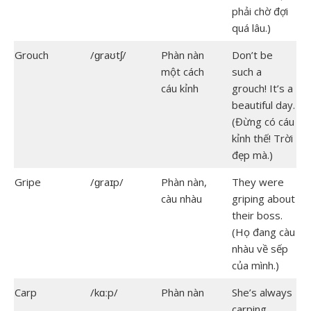
phải chờ đợi
quá lâu.)
Grouch
/ɡraʊtʃ/
Phàn nàn
Don’t be
một cách
such a
cáu kỉnh
grouch! It’s a
beautiful day.
(Đừng có cáu
kỉnh thế! Trời
đẹp mà.)
Gripe
/ɡraɪp/
Phàn nàn,
They were
càu nhàu
griping about
their boss.
(Họ đang càu
nhàu về sếp
của mình.)
Carp
/kɑːp/
Phàn nàn
She’s always
carping