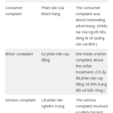
Consumer
Phàn nàn của
The consumer
complaint
khách hàng
complaint was
about misleading
advertising. (Khiếu
nại của người tiêu
dùng là về quảng
cáo sai lệch.)
Bitter complaint
Sự phàn nàn cay
She made a bitter
đắng
complaint about
the unfair
treatment. (Cô ấy
đã phàn nàn cay
đắng về tình trạng
đối xử bất công.)
Serious complaint
Lời phàn nàn
The serious
nghiêm trọng
complaint involved
a safety hazard.