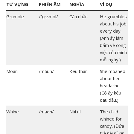
TỪ VỰNG
PHIÊN ÂM
NGHĨA
VÍ DỤ
Grumble
/ˈɡrʌmbl/
Cằn nhằn
He grumbles
about his job
every day.
(Anh ấy lẩm
bẩm về công
việc của mình
mỗi ngày.)
Moan
/məʊn/
Kêu than
She moaned
about her
headache.
(Cô ấy kêu
đau đầu.)
Whine
/məʊn/
Nài nỉ
The child
whined for
candy. (Đứa
trẻ nài nỉ xin