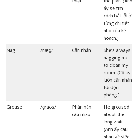
thiết
the plan. (Anh
ấy sẽ tìm
cách bắt lỗi ở
từng chi tiết
nhỏ của kế
hoạch.)
Nag
/næɡ/
Cằn nhằn
She’s always
nagging me
to clean my
room. (Cô ấy
luôn cằn nhằn
tôi dọn
phòng.)
Grouse
/ɡraʊs/
Phàn nàn,
He groused
càu nhàu
about the
long wait.
(Anh ấy càu
nhàu về việc