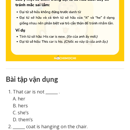
Bài tập vận dụng
That car is not ______ .
A. her
B. hers
C. she’s
D. them’s
______
coat is hanging on the chair.