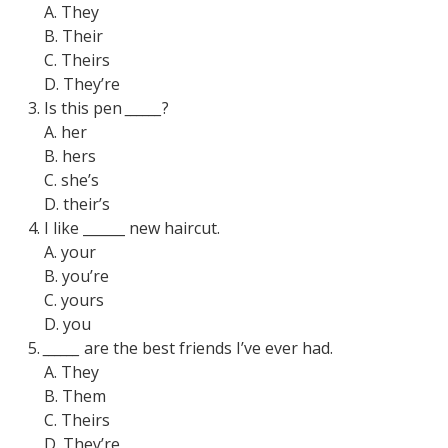
A. They
B. Their
C. Theirs
D. They’re
Is this pen
______
?
A. her
B. hers
C. she’s
D. their’s
I like
______
new haircut.
A. your
B. you’re
C. yours
D. you
______
are the best friends I’ve ever had.
A. They
B. Them
C. Theirs
D. They’re