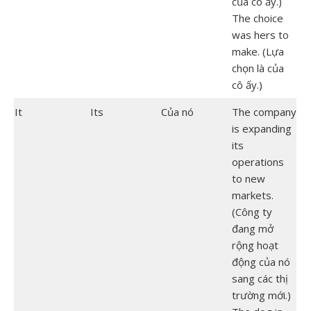
của cô ấy.)
The choice
was hers to
make. (Lựa
chọn là của
cô ấy.)
It
Its
Của nó
The company
is expanding
its
operations
to new
markets.
(Công ty
đang mở
rộng hoạt
động của nó
sang các thị
trường mới.)