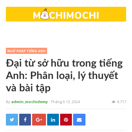
NGỮ PHÁP TIẾNG ANH
Đại từ sở hữu trong tiếng
Anh: Phân loại, lý thuyết
và bài tập
By
admin_mochidemy
- Tháng 6 13, 2024
9.717