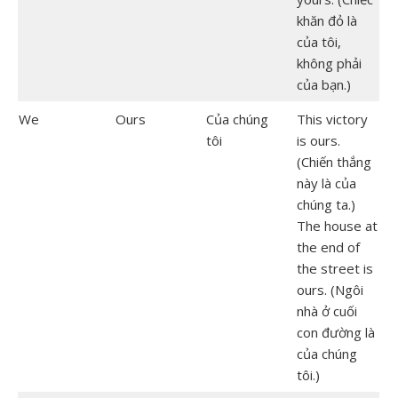
khăn đỏ là
của tôi,
không phải
của bạn.)
We
Ours
Của chúng
This victory
tôi
is ours.
(Chiến thắng
này là của
chúng ta.)
The house at
the end of
the street is
ours. (Ngôi
nhà ở cuối
con đường là
của chúng
tôi.)