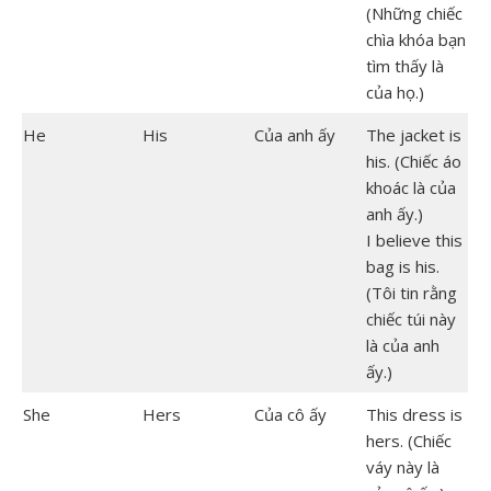
(Những chiếc
chìa khóa bạn
tìm thấy là
của họ.)
He
His
Của anh ấy
The jacket is
his. (Chiếc áo
khoác là của
anh ấy.)
I believe this
bag is his.
(Tôi tin rằng
chiếc túi này
là của anh
ấy.)
She
Hers
Của cô ấy
This dress is
hers. (Chiếc
váy này là