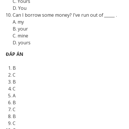
C. Yours
D. You
Can I borrow some money? I’ve run out of
______
.
A. my
B. your
C. mine
D. yours
ĐÁP ÁN
B
C
B
C
A
B
C
B
C