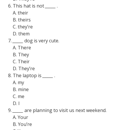
This hat is not
______
.
A. their
B. theirs
C. they’re
D. them
______
dog is very cute.
A. There
B. They
C. Their
D. They’re
The laptop is
______
.
A. my
B. mine
C. me
D. I
______
are planning to visit us next weekend.
A. Your
B. You’re