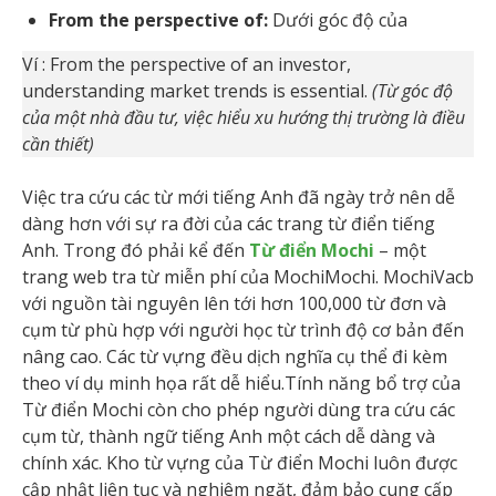
From the perspective of:
Dưới góc độ của
Ví : From the perspective of an investor,
understanding market trends is essential.
(Từ góc độ
của một nhà đầu tư, việc hiểu xu hướng thị trường là điều
cần thiết)
Việc tra cứu các từ mới tiếng Anh đã ngày trở nên dễ
dàng hơn với sự ra đời của các trang từ điển tiếng
Anh. Trong đó phải kể đến
Từ điển Mochi
– một
trang web tra từ miễn phí của MochiMochi. MochiVacb
với nguồn tài nguyên lên tới hơn 100,000 từ đơn và
cụm từ phù hợp với người học từ trình độ cơ bản đến
nâng cao. Các từ vựng đều dịch nghĩa cụ thể đi kèm
theo ví dụ minh họa rất dễ hiểu.Tính năng bổ trợ của
Từ điển Mochi còn cho phép người dùng tra cứu các
cụm từ, thành ngữ tiếng Anh một cách dễ dàng và
chính xác. Kho từ vựng của Từ điển Mochi luôn được
cập nhật liên tục và nghiêm ngặt, đảm bảo cung cấp