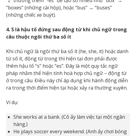
“z” thường thêm “-es” để tạo số nhiều như “box” →
“boxes” (những cái hộp), hoặc “bus” → “buses”
(những chiếc xe buýt).
4. S là hậu tố đứng sau động từ khi chủ ngữ trong
câu thuộc ngôi thứ ba số ít
Khi chủ ngữ là ngôi thứ ba số ít (he, she, it) hoặc danh
từ số ít, động từ trong thì hiện tại đơn phải được
thêm hậu tố “s” hoặc “es”. Đây là một quy tắc ngữ
pháp nhằm thể hiện tính hoà hợp chủ ngữ – động từ
ở trong câu. Điều này chỉ áp dụng khi hành động diễn
ra trong thời điểm hiện tại hoặc xảy ra thường xuyên.
Ví dụ:
She works at a bank. (Cô ấy làm việc tại một ngân
hàng.)
He plays soccer every weekend. (Anh ấy chơi bóng