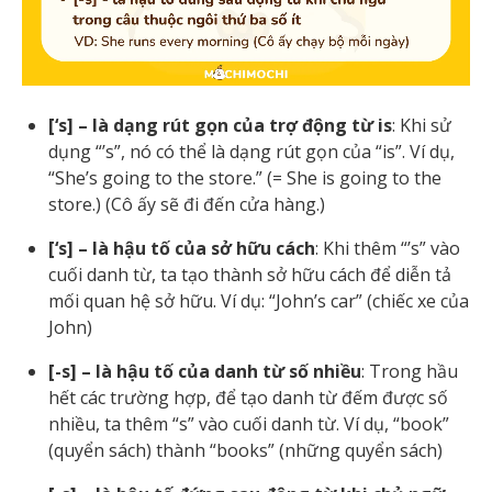
[‘s] – là dạng rút gọn của trợ động từ is
: Khi sử
dụng “’s”, nó có thể là dạng rút gọn của “is”. Ví dụ,
“She’s going to the store.” (= She is going to the
store.) (Cô ấy sẽ đi đến cửa hàng.)
[‘s] – là hậu tố của sở hữu cách
: Khi thêm “’s” vào
cuối danh từ, ta tạo thành sở hữu cách để diễn tả
mối quan hệ sở hữu. Ví dụ: “John’s car” (chiếc xe của
John)
[-s] – là hậu tố của danh từ số nhiều
: Trong hầu
hết các trường hợp, để tạo danh từ đếm được số
nhiều, ta thêm “s” vào cuối danh từ. Ví dụ, “book”
(quyển sách) thành “books” (những quyển sách)