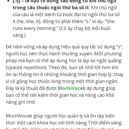
[-s] – là hậu tố đứng sau động từ khi chủ ngữ
trong câu thuộc ngôi thứ ba số ít
: Khi chủ ngữ
của câu là một danh từ hoặc đại từ ngôi thứ ba số
ít (he, she, it), động từ phải thêm “s.” Ví dụ: “She
runs every morning.” (Cô ấy chạy bộ mỗi buổi
sáng.)
Để nắm vững và áp dụng hiệu quả quy tắc sử dụng “s”,
người học nên thực hành thường xuyên. Một phương
pháp mà bạn có thể áp dụng học là lặp lại ngắt quãng
(spaced repetition). Theo đó, bạn sẽ nhớ tốt hơn khi
ôn lại thông tin ở những khoảng thời gian hợp lý, thay
vì cố gắng học thuộc lòng trong một thời gian ngắn.
Đây là kỹ thuật đã được
MochiVocab
áp dụng giúp
bạn có thể tiết kiệm thời gian học và năng cao khả
năng ghi nhớ.
MochiVocab giúp người học quản lý và ôn tập kiến
thức một cách khoa học với tính năng Thời điểm vàng.