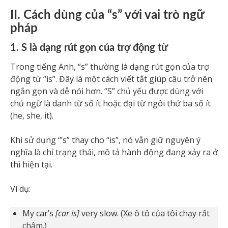
II. Cách dùng của “s” với vai trò ngữ
pháp
1. S là dạng rút gọn của trợ động từ
Trong tiếng Anh, “s” thường là dạng rút gọn của trợ
động từ “is”. Đây là một cách viết tắt giúp câu trở nên
ngắn gọn và dễ nói hơn. “S” chủ yếu được dùng với
chủ ngữ là danh từ số ít hoặc đại từ ngôi thứ ba số ít
(he, she, it).
Khi sử dụng “’s” thay cho “is”, nó vẫn giữ nguyên ý
nghĩa là chỉ trạng thái, mô tả hành động đang xảy ra ở
thì hiện tại.
Ví dụ:
My car’s
[car is]
very slow. (Xe ô tô của tôi chạy rất
chậm.)