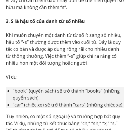
vì vậy chỉ cần thêm dấu nháy đơn để thể hiện quyền sở
hữu mà không cần thêm “s”.
3. S là hậu tố của danh từ số nhiều
Khi muốn chuyển một danh từ từ số ít sang số nhiều,
hậu tố “-s” thường được thêm vào cuối từ. Đây là quy
tắc cơ bản và được áp dụng rộng rãi cho nhiều danh
từ thông thường. Việc thêm “-s” giúp chỉ ra rằng có
nhiều hơn một đối tượng hoặc người.
Ví dụ:
“book” (quyển sách) sẽ trở thành “books” (những
quyển sách).
“car” (chiếc xe) sẽ trở thành “cars” (những chiếc xe).
Tuy nhiên, có một số ngoại lệ và trường hợp bất quy
tắc. Ví dụ, những từ kết thúc bằng “ch,” “sh,” “x,” “s,”