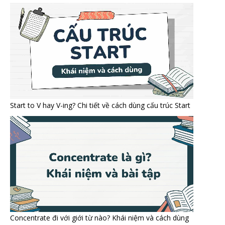
Start to V hay V-ing? Chi tiết về cách dùng cấu trúc Start
Concentrate đi với giới từ nào? Khái niệm và cách dùng