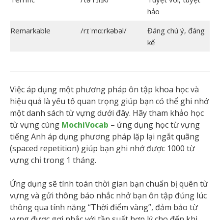
hảo
Remarkable
/rɪˈmɑːrkəbəl/
Đáng chú ý, đáng
kể
Việc áp dụng một phương pháp ôn tập khoa học và
hiệu quả là yếu tố quan trọng giúp bạn có thể ghi nhớ
một danh sách từ vựng dưới đây. Hãy tham khảo học
từ vựng cùng
MochiVocab
– ứng dụng học từ vựng
tiếng Anh áp dụng phương pháp lặp lại ngắt quãng
(spaced repetition) giúp bạn ghi nhớ được 1000 từ
vựng chỉ trong 1 tháng.
Ứng dụng sẽ tính toán thời gian bạn chuẩn bị quên từ
vựng và gửi thông báo nhắc nhở bạn ôn tập đúng lúc
thông qua tính năng “Thời điểm vàng”, đảm bảo từ
vựng được gợi nhắc với tần suất hợp lý cho đến khi