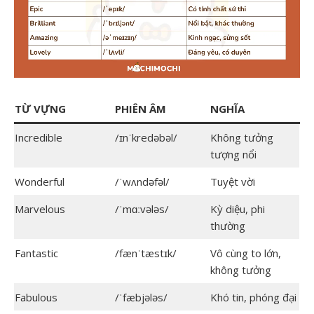
TỪ VỰNG
PHIÊN ÂM
NGHĨA
Incredible
/ɪnˈkredəbəl/
Không tưởng
tượng nổi
Wonderful
/ˈwʌndəfəl/
Tuyệt vời
Marvelous
/ˈmɑːvələs/
Kỳ diệu, phi
thường
Fantastic
/fænˈtæstɪk/
Vô cùng to lớn,
không tưởng
Fabulous
/ˈfæbjələs/
Khó tin, phóng đại