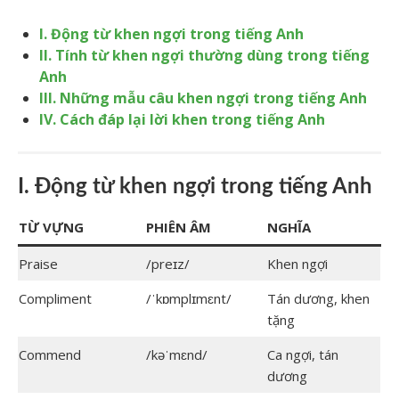
I. Động từ khen ngợi trong tiếng Anh
II. Tính từ khen ngợi thường dùng trong tiếng
Anh
III. Những mẫu câu khen ngợi trong tiếng Anh
IV. Cách đáp lại lời khen trong tiếng Anh
I. Động từ khen ngợi trong tiếng Anh
TỪ VỰNG
PHIÊN Â
M
NGHĨA
Praise
/preɪz/
Khen ngợi
Compliment
/ˈkɒmplɪmɛnt/
Tán dương, khen
tặng
Commend
/kəˈmɛnd/
Ca ngợi, tán
dương