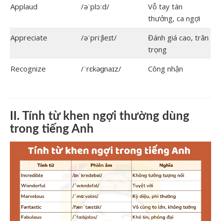
Applaud
/əˈplɔːd/
Vỗ tay tán
thưởng, ca ngợi
Appreciate
/əˈpriːʃieɪt/
Đánh giá cao, trân
trọng
Recognize
/ˈrɛkəɡnaɪz/
Công nhận
II. Tính từ khen ngợi thường dùng
trong tiếng Anh