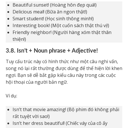
Beautiful sunset! (Hoàng hôn đẹp quá!)
Delicious meal! (Bữa ăn ngon thật!)
Smart student! (Học sinh thông minh!)
Interesting book! (Một cuốn sách thật thú vị!)
Friendly neighbor! (Người hàng xóm thật thân
thiện!)
3.8. Isn’t + Noun phrase + Adjective!
Tuy cấu trúc này có hình thức như một câu nghi vấn,
song nó lại rất thường được dùng để thể hiện lời khen
ngợi. Bạn sẽ dễ bắt gặp kiểu câu này trong các cuộc
hội thoại của người bản ngữ.
Ví dụ:
Isn’t that movie amazing! (Bộ phim đó không phải
rất tuyệt vời sao!)
Isn’t her dress beautiful! (Chiếc váy của cô ấy