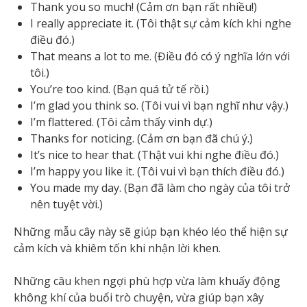
Thank you so much! (Cảm ơn bạn rất nhiều!)
I really appreciate it. (Tôi thật sự cảm kích khi nghe
điều đó.)
That means a lot to me. (Điều đó có ý nghĩa lớn với
tôi.)
You’re too kind. (Bạn quá tử tế rồi.)
I’m glad you think so. (Tôi vui vì bạn nghĩ như vậy.)
I’m flattered. (Tôi cảm thấy vinh dự.)
Thanks for noticing. (Cảm ơn bạn đã chú ý.)
It’s nice to hear that. (Thật vui khi nghe điều đó.)
I’m happy you like it. (Tôi vui vì bạn thích điều đó.)
You made my day. (Bạn đã làm cho ngày của tôi trở
nên tuyệt vời.)
Những mẫu cây này sẽ giúp bạn khéo léo thể hiện sự
cảm kích và khiêm tốn khi nhận lời khen.
Những câu khen ngợi phù hợp vừa làm khuấy động
không khí của buổi trò chuyện, vừa giúp bạn xây