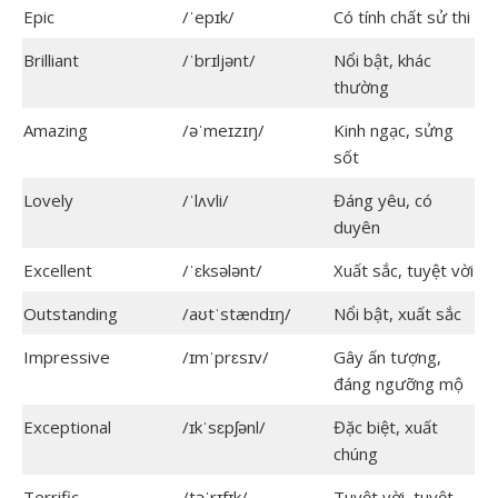
Epic
/ˈepɪk/
Có tính chất sử thi
Brilliant
/ˈbrɪljənt/
Nổi bật, khác
thường
Amazing
/əˈmeɪzɪŋ/
Kinh ngạc, sửng
sốt
Lovely
/ˈlʌvli/
Đáng yêu, có
duyên
Excellent
/ˈɛksələnt/
Xuất sắc, tuyệt vời
Outstanding
/aʊtˈstændɪŋ/
Nổi bật, xuất sắc
Impressive
/ɪmˈprɛsɪv/
Gây ấn tượng,
đáng ngưỡng mộ
Exceptional
/ɪkˈsɛpʃənl/
Đặc biệt, xuất
chúng
Terrific
/təˈrɪfɪk/
Tuyệt vời, tuyệt